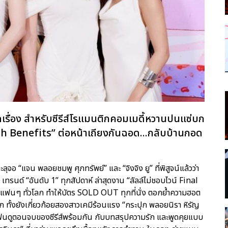
เรื่อง สำหรับซีรีส์โรแมนติกคอมเมดี้หวานปนแซ่บก
h Benefits” ต่อหน้าเถียงกันฉอด...กลับบ้านกอด
ุจอ “แจน พลอยชมพู ศุภทรัพย์” และ “จิงจิง ยู” ที่พิสูจน์แล้วว่า
ทรนด์ “อันดับ 1” ทุกสัปดาห์ ล่าสุดงาน “ลัลล์ไม่ชอบไวน์ Final
ฟนๆ ทั่วโลก ทำให้บัตร SOLD OUT ทุกที่นั่ง ตอกย้ำความฮอต
ทั้งยังเกี่ยวก้อยสองสาวเคมีร้อนแรง “กระปุก พลอยนิรา หิรัญ
 มาฟินดูตอนจบของซีรีส์พร้อมกัน กับบทสรุปความรัก และพูดคุยแบบ