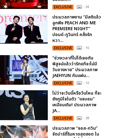
EXCLUSIVE
: 34
ประมวลภาพงาน “มีสติแล้ว
ลูกพีช PEACH AND ME
PREMIERE NIGHT”
ปอนด์-ภูวินทร์ คลั่งรัก
หวา...
EXCLUSIVE
: 16
“ช่วงเวลาที่ไม่ได้เจอกัน
พิสูจน์แล้วว่ารักแท้จะไม่มี
วันจางหาย” ประมวลภาพ
JAEHYUN กับแฟน...
EXCLUSIVE
: 10
ไม่ว่าจะวันนี้หรือวันไหน ก็จะ
ยังภูมิใจในตัว "แจบอม"
เหมือนเดิม! ประมวลภาพ
JA...
EXCLUSIVE
: 28
ประมวลภาพ “จอส-กวิน”
จัดปาร์ตี้ริมหาดสุดฮอต ใน