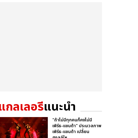
แกลเลอรี
แนะนำ
"ถ้าไม่มีทุกคนก็คงไม่มี
เพิร์ธ-แซนต้า" ประมวลภาพ
เพิร์ธ-แซนต้า เปลี่ยน
ฮอลล์ให...