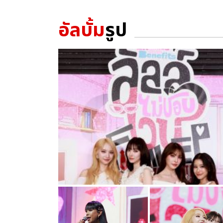
อัลบั้ม
รูป