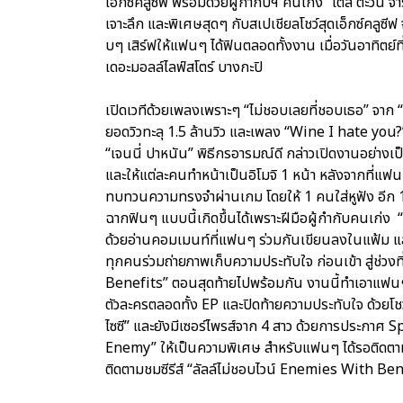
เอ็กซ์คลูซีฟ พร้อมด้วยผู้กำกับฯ คนเก่ง “เติ้ล ตะวัน
เจาะลึก และพิเศษสุดๆ กับสเปเชียลโชว์สุดเอ็กซ์คลูซีฟ
บๆ เสิร์ฟให้แฟนๆ ได้ฟินตลอดทั้งงาน เมื่อวันอาทิตย
เดอะมอลล์ไลฟ์สโตร์ บางกะปิ
เปิดเวทีด้วยเพลงเพราะๆ “ไม่ชอบเลยที่ชอบเธอ” จาก “ก
ยอดวิวทะลุ 1.5 ล้านวิว และเพลง “Wine I hate you?”
“เจนนี่ ปาหนัน” พิธีกรอารมณ์ดี กล่าวเปิดงานอย่างเป
และให้แต่ละคนทำหน้าเป็นอิโมจิ 1 หน้า หลังจากที่แ
ทบทวนความทรงจำผ่านเกม โดยให้ 1 คนใส่หูฟัง อีก 1 คน 
ฉากฟินๆ แบบนี้เกิดขึ้นได้เพราะฝีมือผู้กำกับคนเก่ง “พี
ด้วยอ่านคอมเมนท์ที่แฟนๆ ร่วมกันเขียนลงในแฟ้ม และข
ทุกคนร่วมถ่ายภาพเก็บความประทับใจ ก่อนเข้า สู่ช่ว
Benefits” ตอนสุดท้ายไปพร้อมกัน งานนี้ทำเอาแฟนๆ 
ตัวละครตลอดทั้ง EP และปิดท้ายความประทับใจ ด้วยโชว
ไซซี” และยังมีเซอร์ไพรส์จาก 4 สาว ด้วยการประกาศ Sp
Enemy” ให้เป็นความพิเศษ สำหรับแฟนๆ ได้รอติดตา
ติดตามชมซีรีส์ “ลัลล์ไม่ชอบไวน์ Enemies With Ben