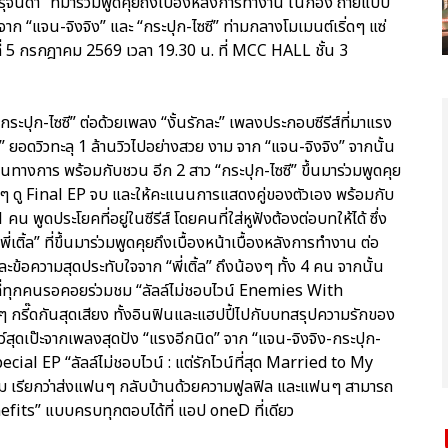
 จารุจินดา” ที่มาร่วมพูดคุยถึงเบื้องหลังการทำงาน ในกอง ถ่ายแบบ
 จาก “แจน-จิงจิง” และ “กระปุก-ไซซี” ท่ามกลางโมเมนต์เริ่ดๆ แซ่
์ที่ 5 กรกฎาคม 2569 เวลา 19.30 น. ที่ MCC HALL ชั้น 3
ระปุก-ไซซี” ต่อด้วยเพลง “งั้นรักละ” เพลงประกอบซีรีส์ที่มาแรง
 ยอดวิวทะลุ 1 ล้านวิวไปอย่างสวย งาม จาก “แจน-จิงจิง” จากนั้น
็นทางการ พร้อมกับชวน อีก 2 สาว “กระปุก-ไซซี” ขึ้นมาร่วมพูดคุย
ฟนๆ ดู Final EP จบ และให้คะแนนการแสดงคู่ของตัวเอง พร้อมกับ
พูดประโยคที่อยู่ในซีรีส์ โดยคนที่ใส่หูฟังต้องต่อบทให้ได้ ซึ่ง
่เติ้ล” ที่ขึ้นมาร่วมพูดคุยถึงเบื้องหน้าเบื้องหลังการทำงาน ต่อ
้อความสุดประทับใจจาก “พี่เติ้ล” ถึงน้องๆ ทั้ง 4 คน จากนั้น
งที่ทุกคนรอคอยร่วมชม “ลัลล์ไม่ชอบไวน์ Enemies With
กรี๊ดกันสุดเสียง ทั้งอินฟินและแฮปปี้ไปกับบทสรุปความรักของ
์สุดเป๊ะจากเพลงสุดปัง “แรงอีกนิด” จาก “แจน-จิงจิง-กระปุก-
ecial EP “ลัลล์ไม่ชอบไวน์ : แต่รักไวน์ที่สุด Married to My
ม เรียกว่าส่งแฟนๆ กลับบ้านด้วยความฟูลฟิล และแฟนๆ สามารถ
efits” แบบครบทุกตอบได้ที่ แอป oneD ที่เดียว