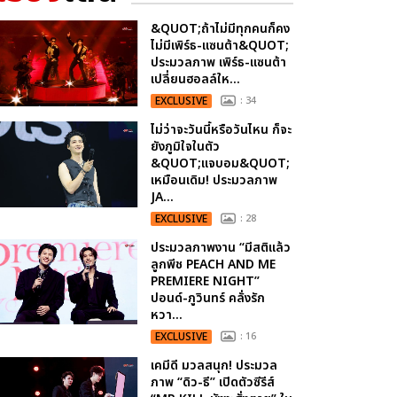
&QUOT;ถ้าไม่มีทุกคนก็คง
ไม่มีเพิร์ธ-แซนต้า&QUOT;
ประมวลภาพ เพิร์ธ-แซนต้า
เปลี่ยนฮอลล์ให...
EXCLUSIVE
: 34
ไม่ว่าจะวันนี้หรือวันไหน ก็จะ
ยังภูมิใจในตัว
&QUOT;แจบอม&QUOT;
เหมือนเดิม! ประมวลภาพ
JA...
EXCLUSIVE
: 28
ประมวลภาพงาน “มีสติแล้ว
ลูกพีช PEACH AND ME
PREMIERE NIGHT”
ปอนด์-ภูวินทร์ คลั่งรัก
หวา...
EXCLUSIVE
: 16
เคมีดี มวลสนุก! ประมวล
ภาพ “ดิว-ธี” เปิดตัวซีรีส์