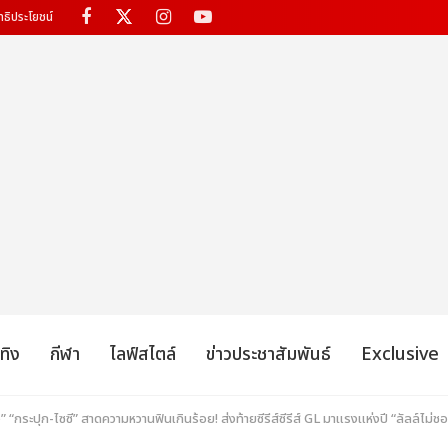
ทธิประโยชน์
เทิง
กีฬา
ไลฟ์สไตล์
ข่าวประชาสัมพันธ์
Exclusive
 “กระปุก-ไซซี” สาดความหวานฟินเกินร้อย! ส่งท้ายซีรีส์ซีรีส์ GL มาแรงแห่งปี “ลัลล์ไม