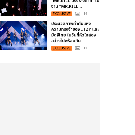
“MR.KILL มังงะสั่งตาย” ใน
งาน “MR.KILL...
EXCLUSIVE
: 14
ประมวลภาพค่ำคืนแห่ง
ความทรงจำของ ITZY และ
มิดจีไทย ในวันที่หัวใจส่อง
สว่างไปพร้อมกัน
EXCLUSIVE
: 11