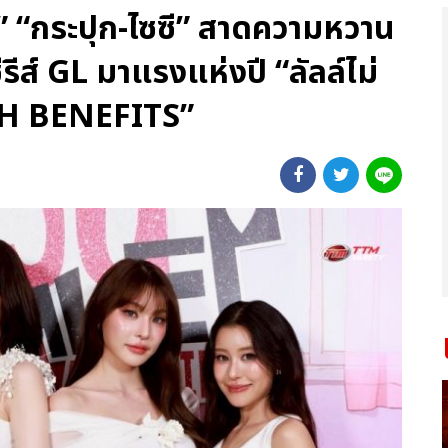
” “กระปุก-ไซซี” สาดความหวาน
ซีรีส์ GL มาแรงแห่งปี “ลัลล์ไม่
TH BENEFITS”