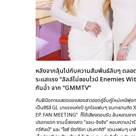
หลังจากลุ้นไปกับความสัมพันธ์ลับๆ ตลอด
ระแสแรง “ลัลล์ไม่ชอบไวน์ Enemies Wit
กันฉ่ำ จาก “GMMTV”
กับฝีมือการแสดงของสองสาวฮอตคู่จิ้นคู่ใหม่เคมีพุ่งทะล
เป็นซีรีส์ GL มาแรงแห่งปี ถูกใจแฟนๆ จนทะยานติด X เ
EP. FAN MEETING” ก็ได้เสียงตอบรับ ล้นหลามจากแ
ปรอทแตก งานนี้สองสาว “แจน-จิงจิง” หอบความน่ารัก 
ทวีศิลป์” และ “ไซซี รัตท์ริชา ประภากิติ” ชวนแฟนๆ