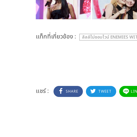
เเท็กที่เกี่ยวข้อง :
ลัลล์ไม่ชอบไวน์ ENEMIES W
แชร์ :
SHARE
TWEET
LI