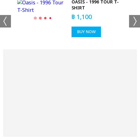
OASIS - 1996 TOUR T-
CK
SHIRT
฿
1,100
BUY NOW