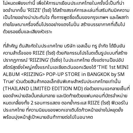
ไม่หมดเพียงเท่านี้ เพื่อให้การมาเยือนประเทศไทยในครั้งนี้เป็นที่น่า
จดจำมากขึ้น ‘RIIZE’ (ไรซ์) ได้สร้างสรรค์การละเล่นที่เสริมกิมมิคความ
เป็นไทยอย่างน่าประทับใจ ทั้งการพูดชื่อเต็มของกรุงเทพฯ และโพสท่า
ถ่ายโฆษณาเครื่องดื่มโปรดอย่างแตงโมปั่น สร้างบรรยากาศที่เต็มไป
ด้วยรอยยิ้มและเสียงหัวเราะ
ที่สำคัญ ต้นสังกัดในประเทศไทย บริษัท เอสเอ็ม ทรู จำกัด ได้ยืนยัน
ความสำเร็จของ RIIZE (ไรซ์) ด้วยกิจกรรมโปรโมตเต็มรูปแบบที่สร้าง
ปรากฏการณ์ ‘RIIZING’ (ไรซิ่ง) ในประเทศไทย ตั้งแต่งานป๊อปอัป
สโตร์สุดยิ่งใหญ่ครั้งแรกในเอเชียตะวันออกเฉียงใต้ ‘THE 1st MINI
ALBUM <RIIZING> POP-UP STORE in BANGKOK by SM
True’ ร่วมด้วยสินค้าคอลเล็กชันพิเศษสำหรับประเทศไทยเท่านั้น
(THAILAND LIMITED EDITION MD) ต่อด้วยงานแจกลายเซ็นที่
ยอดจำหน่ายอัลบั้มถล่มทลาย และปิดท้ายด้วยแฟนคอนที่บัตรจำหน่าย
หมดเกลี้ยงทั้ง 2 รอบการแสดง ตอกย้ำกระแส RIIZE (ไรซ์) ฟีเวอร์ใน
ประเทศไทย ที่ความนิยมของพวกเขาเติบโตก้าวหน้าอย่างไม่หยุดยั้ง
พร้อมมุ่งหน้าสู่เป้าหมายอันท้าทายต่อไปในอนาคต