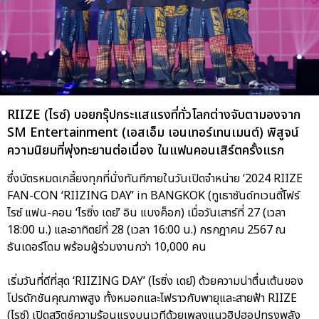
RIIZE (ไรซ์) บอยกรุ๊ปกระแสแรงที่ทั่วโลกต่างจับตามองจาก
SM Entertainment (เอสเอ็ม เอนเทอร์เทนเมนต์) พิสูจน์
ความนิยมที่พุ่งทะยานต่อเนื่อง ในแฟนคอนเสิร์ตครั้งแรก
ซึ่งบัตรหมดเกลี้ยงทุกที่นั่งทันทีภายในวันเปิดจำหน่าย ‘2024 RIIZE
FAN-CON ‘RIIZING DAY’ in BANGKOK (ทูเธาซันด์ทเวนตี้โฟร์
ไรซ์ แฟน-คอน ‘ไรซิ่ง เดย์’ อิน แบงค็อก) เมื่อวันเสาร์ที่ 27 (เวลา
18:00 น.) และอาทิตย์ที่ 28 (เวลา 16:00 น.) กรกฎาคม 2567 ณ
ธันเดอร์โดม พร้อมผู้ร่วมงานกว่า 10,000 คน
เริ่มวันที่ดีที่สุด ‘RIIZING DAY’ (ไรซิ่ง เดย์) ด้วยความน่าตื่นเต้นของ
โปรดักชันคุณภาพสูง ทั้งหมอกและไฟราวกับพายุและสายฟ้า RIIZE
(ไรซ์) เปิดสวิตช์ความร้อนแรงบนเวทีด้วยเพลงแนวฮิปฮอปทรงพลัง