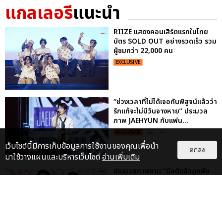
แกลเลอรี
แนะนำ
RIIZE แสดงคอนเสิร์ตแรกในไทย
บัตร SOLD OUT อย่างรวดเร็ว รวม
ผู้ชมกว่า 22,000 คน
EXCLUSIVE
“ช่วงเวลาที่ไม่ได้เจอกันพิสูจน์แล้วว่า
รักแท้จะไม่มีวันจางหาย” ประมวล
ภาพ JAEHYUN กับแฟน...
EXCLUSIVE
: 10
เว็บไซต์นี้มีการเก็บข้อมูลการใช้งานของคุณเพื่อนำ
ตกลง
มาใช้วางแผนและบริหารเว็บไซต์
อ่านเพิ่มเติม
ประมวลภาพงาน “มีสติแล้วลูกพีช
PEACH AND ME PREMIERE
NIGHT” ปอนด์-ภูวินทร์ คลั่งรัก
หวา...
EXCLUSIVE
: 16