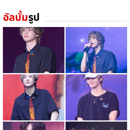
อัลบั้ม
รูป