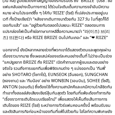
(วัน คิส) จูบเดียวดั่งคำสัญญาของรักนิรันดร์ ซึ่ง “BRIIZE” (บรีซ : ชื่อ
แฟนคลับอย่างเป็นทางการ) ได้ร่วมใจเติมเต็มความทรงจำอันมีความ
หมาย ผ่านโปรเจกต์ซึ้ง ๆ ให้กับ ‘RIIZE’ (ไรซ์) ที่เปล่งประกายอยู่บน
เวที ทั้งป้ายเชียร์ว่า “หลังจากเดินทางมาด้วยกัน 327 วัน ในที่สุดก็ได้
เจอกันแล้ว” และ “อยู่ด้วยกันตลอดไปเลยนะ RIIZE” ตลอดจนการ
แปรกล่องไฟเป็นคำย่อภาษาเกาหลีสื่อความหมายว่า “라(이즈) 브(리
즈) 뜨(뜬다) หรือ RIIZE BRIIZE บินไปกันเถอะ” และ “❤ RIIZE”
นอกจากนี้ ยังมีหลากหลายช่วงที่พวกเขาได้แสดงตัวตนและพูดคุยผ่าน
เรื่องราวมากมาย ซึ่งเผยเสน่ห์ของแต่ละคนอย่างเต็มที่ ไม่ว่าจะเป็นช่วง
“แคปซูลจาก BRIIZE ถึง RIIZE” เปิดคำถามจากผู้ชมและตอบอย่าง
จริงใจ รวมถึงการแยกทีมเพื่อพิชิตเกมต่าง ๆ แบ่งออกเป็น ‘ทีมพี่’
อย่าง SHOTARO (โชทาโร่), EUNSEOK (อึนซอก), SUNGCHAN
(ซองชาน) และ ‘ทีมน้อง’ อย่าง WONBIN (วอนบิน), SOHEE (โซฮี),
ANTON (แอนตัน) ซึ่งต้องใช้ทั้งความสามัคคีและเคมีความใกล้ชิดกัน
ทำเอาทั้งฮอลล์ส่งเสียงเชียร์ลุ้นกันสุดตัว โดยทีมที่แพ้จะต้องทำภารกิจ
“เรื่องราวการเติบโตแบบเรียลไทม์” เพื่อแสดงให้เห็นถึงเส้นทางการ
เติบโตของ RIIZE (ไรซ์) ระหว่างการทัวร์แฟนคอนครั้งนี้ พร้อมรับชม
และตัดสินภารกิจก่อนหน้าของทีมที่แพ้ไปด้วยกัน ไฮไลท์ความพิเศษยัง