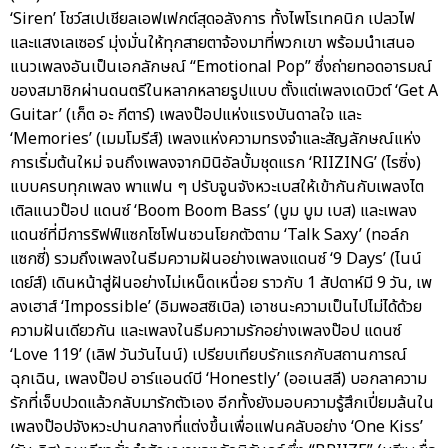
‘Siren’ โชว์สเปเชียลเอฟเฟกต์สุดอลังการ ทั้งไพโรเทคนิก เปลวไฟ
และแสงเลเซอร์ มุ่งมั่นให้ทุกสายตาจ้องมาที่พวกเขา พร้อมนำเสนอ
แนวเพลงอันเป็นเอกลักษณ์ “Emotional Pop” ซึ่งถ่ายทอดอารมณ์
ของสมาชิกผ่านดนตรีในหลากหลายรูปแบบ ตั้งแต่เพลงเดบิวต์ ‘Get A
Guitar’ (เก็ต อะ กีตาร์) เพลงป๊อปแห่งแรงบันดาลใจ และ
‘Memories’ (เมมโมรีส์) เพลงแห่งความทรงจำและสัญลักษณ์แห่ง
การเริ่มต้นใหม่ จนถึงเพลงจากมินิอัลบั้มชุดแรก ‘RIIZING’ (ไรซิ่ง)
แบบครบทุกเพลง พาแฟน ๆ ปรับจูนจังหวะเบสให้เข้ากันกับเพลงไต
เติลแนวป๊อป แดนซ์ ‘Boom Boom Bass’ (บูม บูม เบส) และเพลง
แดนซ์ที่มีการริฟฟ์แซกโซโฟนชวนโยกตัวตาม ‘Talk Saxy’ (ทอล์ก
แซกซี่) รวมถึงเพลงในธีมความฝันอย่างเพลงแดนซ์ ‘9 Days’ (ไนน์
เดย์ส์) เดินหน้าสู่ฝันอย่างไม่เหน็ดเหนื่อย ราวกับ 1 สัปดาห์มี 9 วัน, เพ
ลงเฮาส์ ‘Impossible’ (อิมพอสซิเบิล) เอาชนะความเป็นไปไม่ได้ด้วย
ความฝันเดียวกัน และเพลงในธีมความรักอย่างเพลงป๊อป แดนซ์
‘Love 119’ (เลิฟ วันวันไนน์) เปรียบเทียบรักแรกกับสถานการณ์
ฉุกเฉิน, เพลงป๊อป อาร์แอนด์บี ‘Honestly’ (ออเนสลี) บอกลาความ
รักที่เจ็บปวดแล้วกลับมารักตัวเอง อีกทั้งยังมอบความรู้สึกเปี่ยมล้นใน
เพลงป๊อปจังหวะปานกลางที่แต่งขึ้นเพื่อแฟนคลับอย่าง ‘One Kiss’