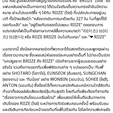
(วัน คิส) จูบเดียวดั่งคำสัญญาของรักนิรันดร์ ซึ่ง “BRIIZE” (บรีซ : ชื่อ
แฟนคลับอย่างเป็นทางการ) ได้ร่วมใจเติมเต็มความทรงจำอันมีความ
หมาย ผ่านโปรเจกต์ซึ้ง ๆ ให้กับ ‘RIIZE’ (ไรซ์) ที่เปล่งประกายอยู่บน
เวที ทั้งป้ายเชียร์ว่า “หลังจากเดินทางมาด้วยกัน 327 วัน ในที่สุดก็ได้
เจอกันแล้ว” และ “อยู่ด้วยกันตลอดไปเลยนะ RIIZE” ตลอดจนการ
แปรกล่องไฟเป็นคำย่อภาษาเกาหลีสื่อความหมายว่า “라(이즈) 브(리
즈) 뜨(뜬다) หรือ RIIZE BRIIZE บินไปกันเถอะ” และ “❤ RIIZE”
นอกจากนี้ ยังมีหลากหลายช่วงที่พวกเขาได้แสดงตัวตนและพูดคุยผ่าน
เรื่องราวมากมาย ซึ่งเผยเสน่ห์ของแต่ละคนอย่างเต็มที่ ไม่ว่าจะเป็นช่วง
“แคปซูลจาก BRIIZE ถึง RIIZE” เปิดคำถามจากผู้ชมและตอบอย่าง
จริงใจ รวมถึงการแยกทีมเพื่อพิชิตเกมต่าง ๆ แบ่งออกเป็น ‘ทีมพี่’
อย่าง SHOTARO (โชทาโร่), EUNSEOK (อึนซอก), SUNGCHAN
(ซองชาน) และ ‘ทีมน้อง’ อย่าง WONBIN (วอนบิน), SOHEE (โซฮี),
ANTON (แอนตัน) ซึ่งต้องใช้ทั้งความสามัคคีและเคมีความใกล้ชิดกัน
ทำเอาทั้งฮอลล์ส่งเสียงเชียร์ลุ้นกันสุดตัว โดยทีมที่แพ้จะต้องทำภารกิจ
“เรื่องราวการเติบโตแบบเรียลไทม์” เพื่อแสดงให้เห็นถึงเส้นทางการ
เติบโตของ RIIZE (ไรซ์) ระหว่างการทัวร์แฟนคอนครั้งนี้ พร้อมรับชม
และตัดสินภารกิจก่อนหน้าของทีมที่แพ้ไปด้วยกัน ไฮไลท์ความพิเศษยัง