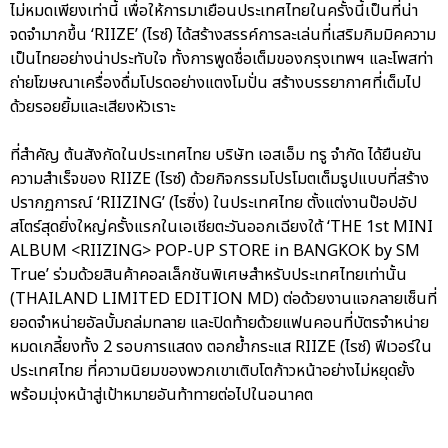
ไม่หมดเพียงเท่านี้ เพื่อให้การมาเยือนประเทศไทยในครั้งนี้เป็นที่น่า
จดจำมากขึ้น ‘RIIZE’ (ไรซ์) ได้สร้างสรรค์การละเล่นที่เสริมกิมมิคความ
เป็นไทยอย่างน่าประทับใจ ทั้งการพูดชื่อเต็มของกรุงเทพฯ และโพสท่า
ถ่ายโฆษณาเครื่องดื่มโปรดอย่างแตงโมปั่น สร้างบรรยากาศที่เต็มไป
ด้วยรอยยิ้มและเสียงหัวเราะ
ที่สำคัญ ต้นสังกัดในประเทศไทย บริษัท เอสเอ็ม ทรู จำกัด ได้ยืนยัน
ความสำเร็จของ RIIZE (ไรซ์) ด้วยกิจกรรมโปรโมตเต็มรูปแบบที่สร้าง
ปรากฏการณ์ ‘RIIZING’ (ไรซิ่ง) ในประเทศไทย ตั้งแต่งานป๊อปอัป
สโตร์สุดยิ่งใหญ่ครั้งแรกในเอเชียตะวันออกเฉียงใต้ ‘THE 1st MINI
ALBUM <RIIZING> POP-UP STORE in BANGKOK by SM
True’ ร่วมด้วยสินค้าคอลเล็กชันพิเศษสำหรับประเทศไทยเท่านั้น
(THAILAND LIMITED EDITION MD) ต่อด้วยงานแจกลายเซ็นที่
ยอดจำหน่ายอัลบั้มถล่มทลาย และปิดท้ายด้วยแฟนคอนที่บัตรจำหน่าย
หมดเกลี้ยงทั้ง 2 รอบการแสดง ตอกย้ำกระแส RIIZE (ไรซ์) ฟีเวอร์ใน
ประเทศไทย ที่ความนิยมของพวกเขาเติบโตก้าวหน้าอย่างไม่หยุดยั้ง
พร้อมมุ่งหน้าสู่เป้าหมายอันท้าทายต่อไปในอนาคต