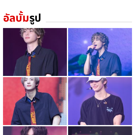
อัลบั้ม
รูป