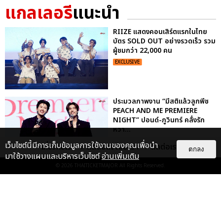
แกลเลอรี
แนะนำ
RIIZE แสดงคอนเสิร์ตแรกในไทย
บัตร SOLD OUT อย่างรวดเร็ว รวม
ผู้ชมกว่า 22,000 คน
EXCLUSIVE
ประมวลภาพงาน “มีสติแล้วลูกพีช
PEACH AND ME PREMIERE
NIGHT” ปอนด์-ภูวินทร์ คลั่งรัก
หวา...
EXCLUSIVE
: 16
เว็บไซต์นี้มีการเก็บข้อมูลการใช้งานของคุณเพื่อนำ
เกี่ยวกับเรา
ติดต่อลงโฆษณา
ติดต่อเรา
ตกลง
มาใช้วางแผนและบริหารเว็บไซต์
อ่านเพิ่มเติม
© 2026
THAITICKETMAJOR
All Rights Reserved.
ประมวลภาพ “จอส-กวิน” จัดปาร์ตี้
ริมหาดสุดฮอต ในคอนเสิร์ตครั้งยิ่ง
ใหญ่ “JOSS GAWIN HEAT ...
EXCLUSIVE
: 34