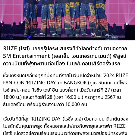
RIIZE (ไรซ์) บอยกรุ๊ปกระแสแรงที่ทั่วโลกต่างจับตามองจาก
SM Entertainment (เอสเอ็ม เอนเทอร์เทนเมนต์) พิสูจน์
ความนิยมที่พุ่งทะยานต่อเนื่อง ในแฟนคอนเสิร์ตครั้งแรก
ซึ่งบัตรหมดเกลี้ยงทุกที่นั่งทันทีภายในวันเปิดจำหน่าย ‘2024 RIIZE
FAN-CON ‘RIIZING DAY’ in BANGKOK (ทูเธาซันด์ทเวนตี้โฟร์
ไรซ์ แฟน-คอน ‘ไรซิ่ง เดย์’ อิน แบงค็อก) เมื่อวันเสาร์ที่ 27 (เวลา
18:00 น.) และอาทิตย์ที่ 28 (เวลา 16:00 น.) กรกฎาคม 2567 ณ
ธันเดอร์โดม พร้อมผู้ร่วมงานกว่า 10,000 คน
เริ่มวันที่ดีที่สุด ‘RIIZING DAY’ (ไรซิ่ง เดย์) ด้วยความน่าตื่นเต้นของ
โปรดักชันคุณภาพสูง ทั้งหมอกและไฟราวกับพายุและสายฟ้า RIIZE
(ไรซ์) เปิดสวิตช์ความร้อนแรงบนเวทีด้วยเพลงแนวฮิปฮอปทรงพลัง