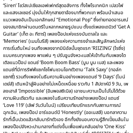
‘Siren’ โชว์สเปเชียลเอฟเฟกต์สุดอลังการ ทั้งไพโรเทคนิก เปลวไฟ
และแสงเลเซอร์ มุ่งมั่นให้ทุกสายตาจ้องมาที่พวกเขา พร้อมนำเสนอ
แนวเพลงอันเป็นเอกลักษณ์ “Emotional Pop” ซึ่งถ่ายทอดอารมณ์
ของสมาชิกผ่านดนตรีในหลากหลายรูปแบบ ตั้งแต่เพลงเดบิวต์ ‘Get A
Guitar’ (เก็ต อะ กีตาร์) เพลงป๊อปแห่งแรงบันดาลใจ และ
‘Memories’ (เมมโมรีส์) เพลงแห่งความทรงจำและสัญลักษณ์แห่ง
การเริ่มต้นใหม่ จนถึงเพลงจากมินิอัลบั้มชุดแรก ‘RIIZING’ (ไรซิ่ง)
แบบครบทุกเพลง พาแฟน ๆ ปรับจูนจังหวะเบสให้เข้ากันกับเพลงไต
เติลแนวป๊อป แดนซ์ ‘Boom Boom Bass’ (บูม บูม เบส) และเพลง
แดนซ์ที่มีการริฟฟ์แซกโซโฟนชวนโยกตัวตาม ‘Talk Saxy’ (ทอล์ก
แซกซี่) รวมถึงเพลงในธีมความฝันอย่างเพลงแดนซ์ ‘9 Days’ (ไนน์
เดย์ส์) เดินหน้าสู่ฝันอย่างไม่เหน็ดเหนื่อย ราวกับ 1 สัปดาห์มี 9 วัน, เพ
ลงเฮาส์ ‘Impossible’ (อิมพอสซิเบิล) เอาชนะความเป็นไปไม่ได้ด้วย
ความฝันเดียวกัน และเพลงในธีมความรักอย่างเพลงป๊อป แดนซ์
‘Love 119’ (เลิฟ วันวันไนน์) เปรียบเทียบรักแรกกับสถานการณ์
ฉุกเฉิน, เพลงป๊อป อาร์แอนด์บี ‘Honestly’ (ออเนสลี) บอกลาความ
รักที่เจ็บปวดแล้วกลับมารักตัวเอง อีกทั้งยังมอบความรู้สึกเปี่ยมล้นใน
เพลงป๊อปจังหวะปานกลางที่แต่งขึ้นเพื่อแฟนคลับอย่าง ‘One Kiss’