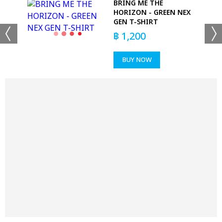
K
BRING ME THE
HORIZON - GREEN NEX
GEN T-SHIRT
฿
1,200
BUY NOW