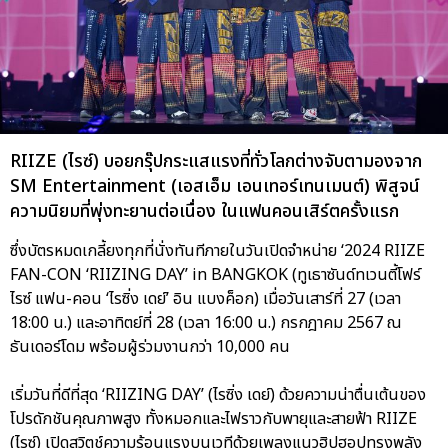
RIIZE (ไรซ์) บอยกรุ๊ปกระแสแรงที่ทั่วโลกต่างจับตามองจาก
SM Entertainment (เอสเอ็ม เอนเทอร์เทนเมนต์) พิสูจน์
ความนิยมที่พุ่งทะยานต่อเนื่อง ในแฟนคอนเสิร์ตครั้งแรก
ซึ่งบัตรหมดเกลี้ยงทุกที่นั่งทันทีภายในวันเปิดจำหน่าย ‘2024 RIIZE
FAN-CON ‘RIIZING DAY’ in BANGKOK (ทูเธาซันด์ทเวนตี้โฟร์
ไรซ์ แฟน-คอน ‘ไรซิ่ง เดย์’ อิน แบงค็อก) เมื่อวันเสาร์ที่ 27 (เวลา
18:00 น.) และอาทิตย์ที่ 28 (เวลา 16:00 น.) กรกฎาคม 2567 ณ
ธันเดอร์โดม พร้อมผู้ร่วมงานกว่า 10,000 คน
เริ่มวันที่ดีที่สุด ‘RIIZING DAY’ (ไรซิ่ง เดย์) ด้วยความน่าตื่นเต้นของ
โปรดักชันคุณภาพสูง ทั้งหมอกและไฟราวกับพายุและสายฟ้า RIIZE
(ไรซ์) เปิดสวิตช์ความร้อนแรงบนเวทีด้วยเพลงแนวฮิปฮอปทรงพลัง