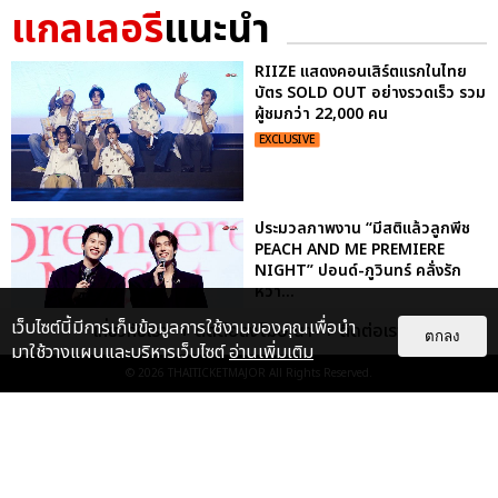
แกลเลอรี
แนะนำ
RIIZE แสดงคอนเสิร์ตแรกในไทย
บัตร SOLD OUT อย่างรวดเร็ว รวม
ผู้ชมกว่า 22,000 คน
EXCLUSIVE
ประมวลภาพงาน “มีสติแล้วลูกพีช
PEACH AND ME PREMIERE
NIGHT” ปอนด์-ภูวินทร์ คลั่งรัก
หวา...
EXCLUSIVE
: 16
เว็บไซต์นี้มีการเก็บข้อมูลการใช้งานของคุณเพื่อนำ
เกี่ยวกับเรา
ติดต่อลงโฆษณา
ติดต่อเรา
ตกลง
มาใช้วางแผนและบริหารเว็บไซต์
อ่านเพิ่มเติม
© 2026
THAITICKETMAJOR
All Rights Reserved.
“ช่วงเวลาที่ไม่ได้เจอกันพิสูจน์แล้วว่า
รักแท้จะไม่มีวันจางหาย” ประมวล
ภาพ JAEHYUN กับแฟน...
EXCLUSIVE
: 10