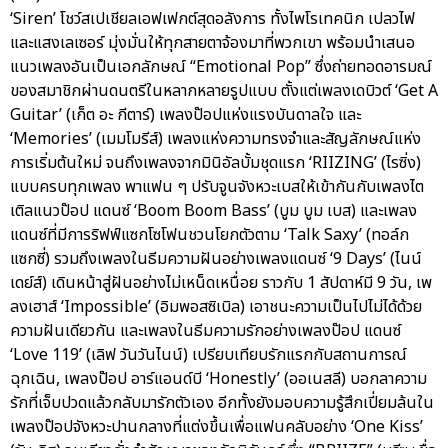
‘Siren’ โชว์สเปเชียลเอฟเฟกต์สุดอลังการ ทั้งไพโรเทคนิก เปลวไฟ
และแสงเลเซอร์ มุ่งมั่นให้ทุกสายตาจ้องมาที่พวกเขา พร้อมนำเสนอ
แนวเพลงอันเป็นเอกลักษณ์ “Emotional Pop” ซึ่งถ่ายทอดอารมณ์
ของสมาชิกผ่านดนตรีในหลากหลายรูปแบบ ตั้งแต่เพลงเดบิวต์ ‘Get A
Guitar’ (เก็ต อะ กีตาร์) เพลงป๊อปแห่งแรงบันดาลใจ และ
‘Memories’ (เมมโมรีส์) เพลงแห่งความทรงจำและสัญลักษณ์แห่ง
การเริ่มต้นใหม่ จนถึงเพลงจากมินิอัลบั้มชุดแรก ‘RIIZING’ (ไรซิ่ง)
แบบครบทุกเพลง พาแฟน ๆ ปรับจูนจังหวะเบสให้เข้ากันกับเพลงไต
เติลแนวป๊อป แดนซ์ ‘Boom Boom Bass’ (บูม บูม เบส) และเพลง
แดนซ์ที่มีการริฟฟ์แซกโซโฟนชวนโยกตัวตาม ‘Talk Saxy’ (ทอล์ก
แซกซี่) รวมถึงเพลงในธีมความฝันอย่างเพลงแดนซ์ ‘9 Days’ (ไนน์
เดย์ส์) เดินหน้าสู่ฝันอย่างไม่เหน็ดเหนื่อย ราวกับ 1 สัปดาห์มี 9 วัน, เพ
ลงเฮาส์ ‘Impossible’ (อิมพอสซิเบิล) เอาชนะความเป็นไปไม่ได้ด้วย
ความฝันเดียวกัน และเพลงในธีมความรักอย่างเพลงป๊อป แดนซ์
‘Love 119’ (เลิฟ วันวันไนน์) เปรียบเทียบรักแรกกับสถานการณ์
ฉุกเฉิน, เพลงป๊อป อาร์แอนด์บี ‘Honestly’ (ออเนสลี) บอกลาความ
รักที่เจ็บปวดแล้วกลับมารักตัวเอง อีกทั้งยังมอบความรู้สึกเปี่ยมล้นใน
เพลงป๊อปจังหวะปานกลางที่แต่งขึ้นเพื่อแฟนคลับอย่าง ‘One Kiss’