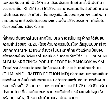
ไม่หมดเพียงเท่านี้ เพื่อให้การมาเยือนประเทศไทยในครั้งนี้เป็นที่น่า
จดจำมากขึ้น ‘RIIZE’ (ไรซ์) ได้สร้างสรรค์การละเล่นที่เสริมกิมมิคความ
เป็นไทยอย่างน่าประทับใจ ทั้งการพูดชื่อเต็มของกรุงเทพฯ และโพสท่า
ถ่ายโฆษณาเครื่องดื่มโปรดอย่างแตงโมปั่น สร้างบรรยากาศที่เต็มไป
ด้วยรอยยิ้มและเสียงหัวเราะ
ที่สำคัญ ต้นสังกัดในประเทศไทย บริษัท เอสเอ็ม ทรู จำกัด ได้ยืนยัน
ความสำเร็จของ RIIZE (ไรซ์) ด้วยกิจกรรมโปรโมตเต็มรูปแบบที่สร้าง
ปรากฏการณ์ ‘RIIZING’ (ไรซิ่ง) ในประเทศไทย ตั้งแต่งานป๊อปอัป
สโตร์สุดยิ่งใหญ่ครั้งแรกในเอเชียตะวันออกเฉียงใต้ ‘THE 1st MINI
ALBUM <RIIZING> POP-UP STORE in BANGKOK by SM
True’ ร่วมด้วยสินค้าคอลเล็กชันพิเศษสำหรับประเทศไทยเท่านั้น
(THAILAND LIMITED EDITION MD) ต่อด้วยงานแจกลายเซ็นที่
ยอดจำหน่ายอัลบั้มถล่มทลาย และปิดท้ายด้วยแฟนคอนที่บัตรจำหน่าย
หมดเกลี้ยงทั้ง 2 รอบการแสดง ตอกย้ำกระแส RIIZE (ไรซ์) ฟีเวอร์ใน
ประเทศไทย ที่ความนิยมของพวกเขาเติบโตก้าวหน้าอย่างไม่หยุดยั้ง
พร้อมมุ่งหน้าสู่เป้าหมายอันท้าทายต่อไปในอนาคต