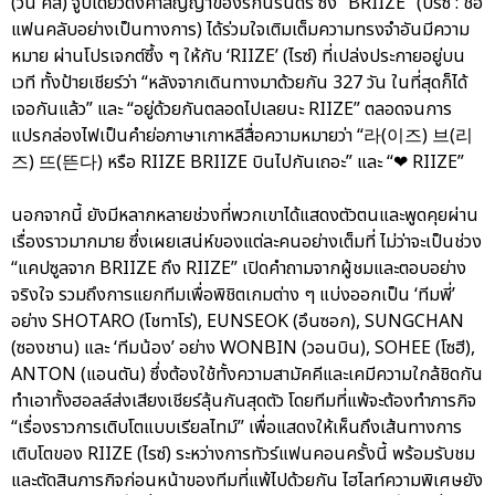
(วัน คิส) จูบเดียวดั่งคำสัญญาของรักนิรันดร์ ซึ่ง “BRIIZE” (บรีซ : ชื่อ
แฟนคลับอย่างเป็นทางการ) ได้ร่วมใจเติมเต็มความทรงจำอันมีความ
หมาย ผ่านโปรเจกต์ซึ้ง ๆ ให้กับ ‘RIIZE’ (ไรซ์) ที่เปล่งประกายอยู่บน
เวที ทั้งป้ายเชียร์ว่า “หลังจากเดินทางมาด้วยกัน 327 วัน ในที่สุดก็ได้
เจอกันแล้ว” และ “อยู่ด้วยกันตลอดไปเลยนะ RIIZE” ตลอดจนการ
แปรกล่องไฟเป็นคำย่อภาษาเกาหลีสื่อความหมายว่า “라(이즈) 브(리
즈) 뜨(뜬다) หรือ RIIZE BRIIZE บินไปกันเถอะ” และ “❤ RIIZE”
นอกจากนี้ ยังมีหลากหลายช่วงที่พวกเขาได้แสดงตัวตนและพูดคุยผ่าน
เรื่องราวมากมาย ซึ่งเผยเสน่ห์ของแต่ละคนอย่างเต็มที่ ไม่ว่าจะเป็นช่วง
“แคปซูลจาก BRIIZE ถึง RIIZE” เปิดคำถามจากผู้ชมและตอบอย่าง
จริงใจ รวมถึงการแยกทีมเพื่อพิชิตเกมต่าง ๆ แบ่งออกเป็น ‘ทีมพี่’
อย่าง SHOTARO (โชทาโร่), EUNSEOK (อึนซอก), SUNGCHAN
(ซองชาน) และ ‘ทีมน้อง’ อย่าง WONBIN (วอนบิน), SOHEE (โซฮี),
ANTON (แอนตัน) ซึ่งต้องใช้ทั้งความสามัคคีและเคมีความใกล้ชิดกัน
ทำเอาทั้งฮอลล์ส่งเสียงเชียร์ลุ้นกันสุดตัว โดยทีมที่แพ้จะต้องทำภารกิจ
“เรื่องราวการเติบโตแบบเรียลไทม์” เพื่อแสดงให้เห็นถึงเส้นทางการ
เติบโตของ RIIZE (ไรซ์) ระหว่างการทัวร์แฟนคอนครั้งนี้ พร้อมรับชม
และตัดสินภารกิจก่อนหน้าของทีมที่แพ้ไปด้วยกัน ไฮไลท์ความพิเศษยัง