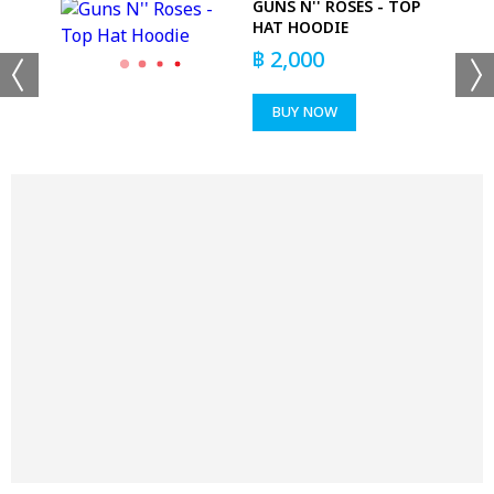
DS
GUNS N'' ROSES - TOP
HAT HOODIE
฿
2,000
BUY NOW