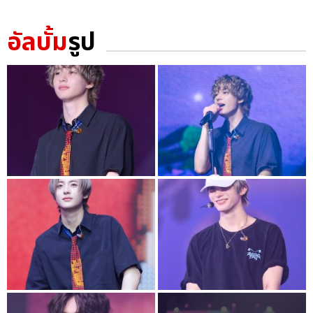
อัลบั้ม
รูป