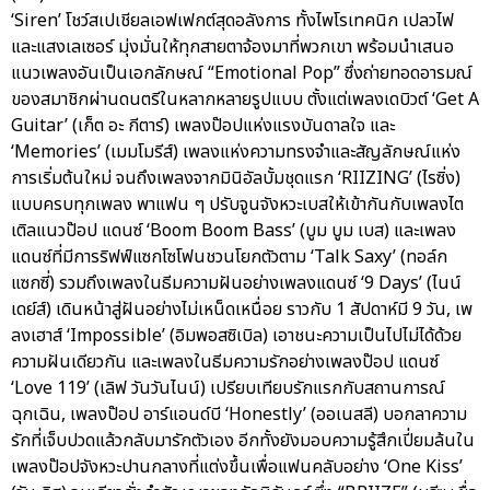
‘Siren’ โชว์สเปเชียลเอฟเฟกต์สุดอลังการ ทั้งไพโรเทคนิก เปลวไฟ
และแสงเลเซอร์ มุ่งมั่นให้ทุกสายตาจ้องมาที่พวกเขา พร้อมนำเสนอ
แนวเพลงอันเป็นเอกลักษณ์ “Emotional Pop” ซึ่งถ่ายทอดอารมณ์
ของสมาชิกผ่านดนตรีในหลากหลายรูปแบบ ตั้งแต่เพลงเดบิวต์ ‘Get A
Guitar’ (เก็ต อะ กีตาร์) เพลงป๊อปแห่งแรงบันดาลใจ และ
‘Memories’ (เมมโมรีส์) เพลงแห่งความทรงจำและสัญลักษณ์แห่ง
การเริ่มต้นใหม่ จนถึงเพลงจากมินิอัลบั้มชุดแรก ‘RIIZING’ (ไรซิ่ง)
แบบครบทุกเพลง พาแฟน ๆ ปรับจูนจังหวะเบสให้เข้ากันกับเพลงไต
เติลแนวป๊อป แดนซ์ ‘Boom Boom Bass’ (บูม บูม เบส) และเพลง
แดนซ์ที่มีการริฟฟ์แซกโซโฟนชวนโยกตัวตาม ‘Talk Saxy’ (ทอล์ก
แซกซี่) รวมถึงเพลงในธีมความฝันอย่างเพลงแดนซ์ ‘9 Days’ (ไนน์
เดย์ส์) เดินหน้าสู่ฝันอย่างไม่เหน็ดเหนื่อย ราวกับ 1 สัปดาห์มี 9 วัน, เพ
ลงเฮาส์ ‘Impossible’ (อิมพอสซิเบิล) เอาชนะความเป็นไปไม่ได้ด้วย
ความฝันเดียวกัน และเพลงในธีมความรักอย่างเพลงป๊อป แดนซ์
‘Love 119’ (เลิฟ วันวันไนน์) เปรียบเทียบรักแรกกับสถานการณ์
ฉุกเฉิน, เพลงป๊อป อาร์แอนด์บี ‘Honestly’ (ออเนสลี) บอกลาความ
รักที่เจ็บปวดแล้วกลับมารักตัวเอง อีกทั้งยังมอบความรู้สึกเปี่ยมล้นใน
เพลงป๊อปจังหวะปานกลางที่แต่งขึ้นเพื่อแฟนคลับอย่าง ‘One Kiss’