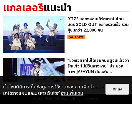
แกลเลอรี
แนะนำ
RIIZE แสดงคอนเสิร์ตแรกในไทย
บัตร SOLD OUT อย่างรวดเร็ว รวม
ผู้ชมกว่า 22,000 คน
EXCLUSIVE
“ช่วงเวลาที่ไม่ได้เจอกันพิสูจน์แล้วว่า
รักแท้จะไม่มีวันจางหาย” ประมวล
ภาพ JAEHYUN กับแฟน...
EXCLUSIVE
: 10
เว็บไซต์นี้มีการเก็บข้อมูลการใช้งานของคุณเพื่อนำ
เกี่ยวกับเรา
ติดต่อลงโฆษณา
ติดต่อเรา
ตกลง
มาใช้วางแผนและบริหารเว็บไซต์
อ่านเพิ่มเติม
© 2026
THAITICKETMAJOR
All Rights Reserved.
ประมวลภาพงาน “มีสติแล้วลูกพีช
PEACH AND ME PREMIERE
NIGHT” ปอนด์-ภูวินทร์ คลั่งรัก
หวา...
EXCLUSIVE
: 16