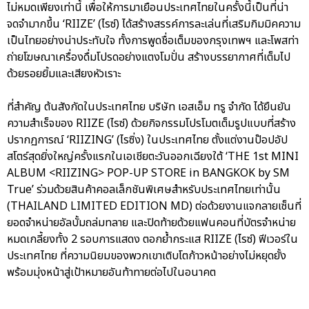
ไม่หมดเพียงเท่านี้ เพื่อให้การมาเยือนประเทศไทยในครั้งนี้เป็นที่น่า
จดจำมากขึ้น ‘RIIZE’ (ไรซ์) ได้สร้างสรรค์การละเล่นที่เสริมกิมมิคความ
เป็นไทยอย่างน่าประทับใจ ทั้งการพูดชื่อเต็มของกรุงเทพฯ และโพสท่า
ถ่ายโฆษณาเครื่องดื่มโปรดอย่างแตงโมปั่น สร้างบรรยากาศที่เต็มไป
ด้วยรอยยิ้มและเสียงหัวเราะ
ที่สำคัญ ต้นสังกัดในประเทศไทย บริษัท เอสเอ็ม ทรู จำกัด ได้ยืนยัน
ความสำเร็จของ RIIZE (ไรซ์) ด้วยกิจกรรมโปรโมตเต็มรูปแบบที่สร้าง
ปรากฏการณ์ ‘RIIZING’ (ไรซิ่ง) ในประเทศไทย ตั้งแต่งานป๊อปอัป
สโตร์สุดยิ่งใหญ่ครั้งแรกในเอเชียตะวันออกเฉียงใต้ ‘THE 1st MINI
ALBUM <RIIZING> POP-UP STORE in BANGKOK by SM
True’ ร่วมด้วยสินค้าคอลเล็กชันพิเศษสำหรับประเทศไทยเท่านั้น
(THAILAND LIMITED EDITION MD) ต่อด้วยงานแจกลายเซ็นที่
ยอดจำหน่ายอัลบั้มถล่มทลาย และปิดท้ายด้วยแฟนคอนที่บัตรจำหน่าย
หมดเกลี้ยงทั้ง 2 รอบการแสดง ตอกย้ำกระแส RIIZE (ไรซ์) ฟีเวอร์ใน
ประเทศไทย ที่ความนิยมของพวกเขาเติบโตก้าวหน้าอย่างไม่หยุดยั้ง
พร้อมมุ่งหน้าสู่เป้าหมายอันท้าทายต่อไปในอนาคต