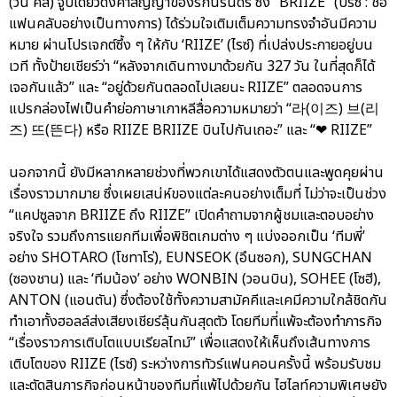
(วัน คิส) จูบเดียวดั่งคำสัญญาของรักนิรันดร์ ซึ่ง “BRIIZE” (บรีซ : ชื่อ
แฟนคลับอย่างเป็นทางการ) ได้ร่วมใจเติมเต็มความทรงจำอันมีความ
หมาย ผ่านโปรเจกต์ซึ้ง ๆ ให้กับ ‘RIIZE’ (ไรซ์) ที่เปล่งประกายอยู่บน
เวที ทั้งป้ายเชียร์ว่า “หลังจากเดินทางมาด้วยกัน 327 วัน ในที่สุดก็ได้
เจอกันแล้ว” และ “อยู่ด้วยกันตลอดไปเลยนะ RIIZE” ตลอดจนการ
แปรกล่องไฟเป็นคำย่อภาษาเกาหลีสื่อความหมายว่า “라(이즈) 브(리
즈) 뜨(뜬다) หรือ RIIZE BRIIZE บินไปกันเถอะ” และ “❤ RIIZE”
นอกจากนี้ ยังมีหลากหลายช่วงที่พวกเขาได้แสดงตัวตนและพูดคุยผ่าน
เรื่องราวมากมาย ซึ่งเผยเสน่ห์ของแต่ละคนอย่างเต็มที่ ไม่ว่าจะเป็นช่วง
“แคปซูลจาก BRIIZE ถึง RIIZE” เปิดคำถามจากผู้ชมและตอบอย่าง
จริงใจ รวมถึงการแยกทีมเพื่อพิชิตเกมต่าง ๆ แบ่งออกเป็น ‘ทีมพี่’
อย่าง SHOTARO (โชทาโร่), EUNSEOK (อึนซอก), SUNGCHAN
(ซองชาน) และ ‘ทีมน้อง’ อย่าง WONBIN (วอนบิน), SOHEE (โซฮี),
ANTON (แอนตัน) ซึ่งต้องใช้ทั้งความสามัคคีและเคมีความใกล้ชิดกัน
ทำเอาทั้งฮอลล์ส่งเสียงเชียร์ลุ้นกันสุดตัว โดยทีมที่แพ้จะต้องทำภารกิจ
“เรื่องราวการเติบโตแบบเรียลไทม์” เพื่อแสดงให้เห็นถึงเส้นทางการ
เติบโตของ RIIZE (ไรซ์) ระหว่างการทัวร์แฟนคอนครั้งนี้ พร้อมรับชม
และตัดสินภารกิจก่อนหน้าของทีมที่แพ้ไปด้วยกัน ไฮไลท์ความพิเศษยัง