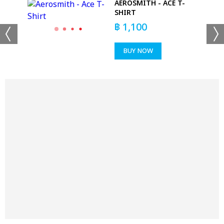
AEROSMITH - ACE T-
UR
SHIRT
฿
1,100
BUY NOW