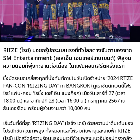
RIIZE (ไรซ์) บอยกรุ๊ปกระแสแรงที่ทั่วโลกต่างจับตามองจาก
SM Entertainment (เอสเอ็ม เอนเทอร์เทนเมนต์) พิสูจน์
ความนิยมที่พุ่งทะยานต่อเนื่อง ในแฟนคอนเสิร์ตครั้งแรก
ซึ่งบัตรหมดเกลี้ยงทุกที่นั่งทันทีภายในวันเปิดจำหน่าย ‘2024 RIIZE
FAN-CON ‘RIIZING DAY’ in BANGKOK (ทูเธาซันด์ทเวนตี้โฟร์
ไรซ์ แฟน-คอน ‘ไรซิ่ง เดย์’ อิน แบงค็อก) เมื่อวันเสาร์ที่ 27 (เวลา
18:00 น.) และอาทิตย์ที่ 28 (เวลา 16:00 น.) กรกฎาคม 2567 ณ
ธันเดอร์โดม พร้อมผู้ร่วมงานกว่า 10,000 คน
เริ่มวันที่ดีที่สุด ‘RIIZING DAY’ (ไรซิ่ง เดย์) ด้วยความน่าตื่นเต้นของ
โปรดักชันคุณภาพสูง ทั้งหมอกและไฟราวกับพายุและสายฟ้า RIIZE
(ไรซ์) เปิดสวิตช์ความร้อนแรงบนเวทีด้วยเพลงแนวฮิปฮอปทรงพลัง