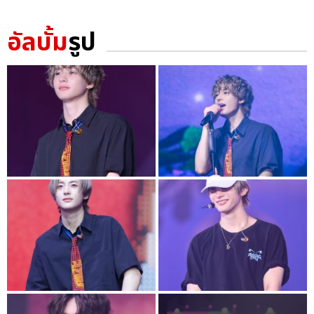
อัลบั้ม
รูป