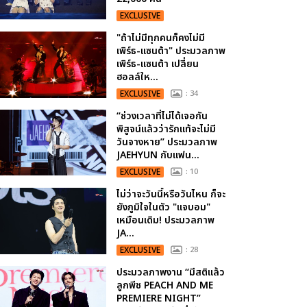
EXCLUSIVE
"ถ้าไม่มีทุกคนก็คงไม่มี
เพิร์ธ-แซนต้า" ประมวลภาพ
เพิร์ธ-แซนต้า เปลี่ยน
ฮอลล์ให...
EXCLUSIVE
: 34
“ช่วงเวลาที่ไม่ได้เจอกัน
พิสูจน์แล้วว่ารักแท้จะไม่มี
วันจางหาย” ประมวลภาพ
JAEHYUN กับแฟน...
EXCLUSIVE
: 10
ไม่ว่าจะวันนี้หรือวันไหน ก็จะ
ยังภูมิใจในตัว "แจบอม"
เหมือนเดิม! ประมวลภาพ
JA...
EXCLUSIVE
: 28
ประมวลภาพงาน “มีสติแล้ว
ลูกพีช PEACH AND ME
PREMIERE NIGHT”