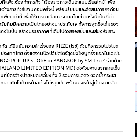
ีมที่แพ้จะต้องทำภารกิจ “เรื่องราวการเติบโตแบบเรียลไทม์” เพื่อ
ะหว่างการทัวร์แฟนคอนครั้งนี้ พร้อมรับชมและตัดสินภารกิจก่อน
พียงเท่านี้ เพื่อให้การมาเยือนประเทศไทยในครั้งนี้เป็นที่น่า
่เสริมกิมมิคความเป็นไทยอย่างน่าประทับใจ ทั้งการพูดชื่อเต็มของ
งโมปั่น สร้างบรรยากาศที่เต็มไปด้วยรอยยิ้มและเสียงหัวเราะ
จำกัด ได้ยืนยันความสำเร็จของ RIIZE (ไรซ์) ด้วยกิจกรรมโปรโมต
นประเทศไทย ตั้งแต่งานป๊อปอัปสโตร์สุดยิ่งใหญ่ครั้งแรกในเอเชีย
ZING> POP-UP STORE in BANGKOK by SM True’ ร่วมด้วย
น (THAILAND LIMITED EDITION MD) ต่อด้วยงานแจกลายเซ็น
อนที่บัตรจำหน่ายหมดเกลี้ยงทั้ง 2 รอบการแสดง ตอกย้ำกระแส
าเติบโตก้าวหน้าอย่างไม่หยุดยั้ง พร้อมมุ่งหน้าสู่เป้าหมายอัน