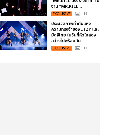
“MR.KILL มังงะสั่งตาย” ใน
งาน “MR.KILL...
EXCLUSIVE
: 14
ประมวลภาพค่ำคืนแห่ง
ความทรงจำของ ITZY และ
มิดจีไทย ในวันที่หัวใจส่อง
สว่างไปพร้อมกัน
EXCLUSIVE
: 11