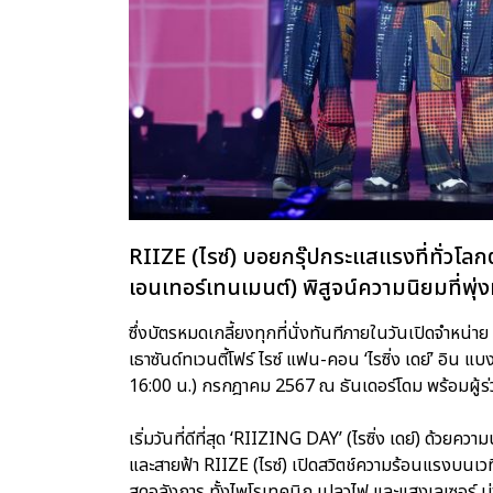
RIIZE (ไรซ์) บอยกรุ๊ปกระแสแรงที่ทั่ว
เอนเทอร์เทนเมนต์) พิสูจน์ความนิยมที่พุ
ซึ่งบัตรหมดเกลี้ยงทุกที่นั่งทันทีภายในวันเปิดจ
เธาซันด์ทเวนตี้โฟร์ ไรซ์ แฟน-คอน ‘ไรซิ่ง เดย์’ อิน แบง
16:00 น.) กรกฎาคม 2567 ณ ธันเดอร์โดม พร้อมผู้ร
เริ่มวันที่ดีที่สุด ‘RIIZING DAY’ (ไรซิ่ง เดย์) ด้ว
และสายฟ้า RIIZE (ไรซ์) เปิดสวิตช์ความร้อนแรงบนเ
สุดอลังการ ทั้งไพโรเทคนิก เปลวไฟ และแสงเลเซอร์ ม