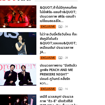
&QUOT;ถ้าไม่มีทุกคนก็คง
ไม่มีเพิร์ธ-แซนต้า&QUOT;
ประมวลภาพ เพิร์ธ-แซนต้า
เปลี่ยนฮอลล์ให...
EXCLUSIVE
: 34
ไม่ว่าจะวันนี้หรือวันไหน ก็จะ
ยังภูมิใจในตัว
&QUOT;แจบอม&QUOT;
เหมือนเดิม! ประมวลภาพ
JA...
EXCLUSIVE
: 28
ประมวลภาพงาน “มีสติแล้ว
ลูกพีช PEACH AND ME
PREMIERE NIGHT”
ปอนด์-ภูวินทร์ คลั่งรัก
หวา...
EXCLUSIVE
: 16
เคมีดี มวลสนุก! ประมวล
ภาพ “ดิว-ธี” เปิดตัวซีรีส์