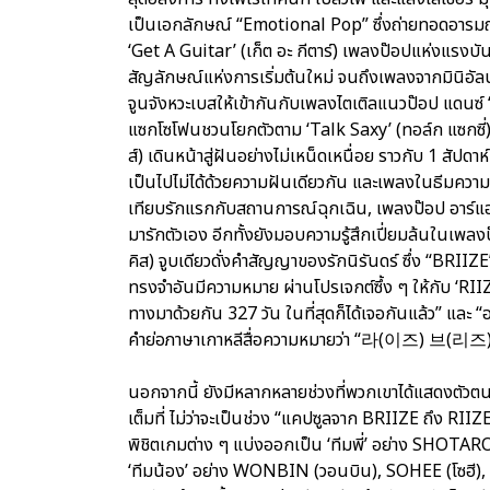
เป็นเอกลักษณ์ “Emotional Pop” ซึ่งถ่ายทอดอารม
‘Get A Guitar’ (เก็ต อะ กีตาร์) เพลงป๊อปแห่งแรง
สัญลักษณ์แห่งการเริ่มต้นใหม่ จนถึงเพลงจากมินิอั
จูนจังหวะเบสให้เข้ากันกับเพลงไตเติลแนวป๊อป แดนซ์
แซกโซโฟนชวนโยกตัวตาม ‘Talk Saxy’ (ทอล์ก แซกซี่)
ส์) เดินหน้าสู่ฝันอย่างไม่เหน็ดเหนื่อย ราวกับ 1 สัปด
เป็นไปไม่ได้ด้วยความฝันเดียวกัน และเพลงในธีมความร
เทียบรักแรกกับสถานการณ์ฉุกเฉิน, เพลงป๊อป อาร์แอ
มารักตัวเอง อีกทั้งยังมอบความรู้สึกเปี่ยมล้นในเพลง
คิส) จูบเดียวดั่งคำสัญญาของรักนิรันดร์ ซึ่ง “BRIIZE
ทรงจำอันมีความหมาย ผ่านโปรเจกต์ซึ้ง ๆ ให้กับ ‘RIIZE’ 
ทางมาด้วยกัน 327 วัน ในที่สุดก็ได้เจอกันแล้ว” แ
คำย่อภาษาเกาหลีสื่อความหมายว่า “라(이즈) 브(리즈)
นอกจากนี้ ยังมีหลากหลายช่วงที่พวกเขาได้แสดงตัวตน
เต็มที่ ไม่ว่าจะเป็นช่วง “แคปซูลจาก BRIIZE ถึง RI
พิชิตเกมต่าง ๆ แบ่งออกเป็น ‘ทีมพี่’ อย่าง SHO
‘ทีมน้อง’ อย่าง WONBIN (วอนบิน), SOHEE (โซฮี), 