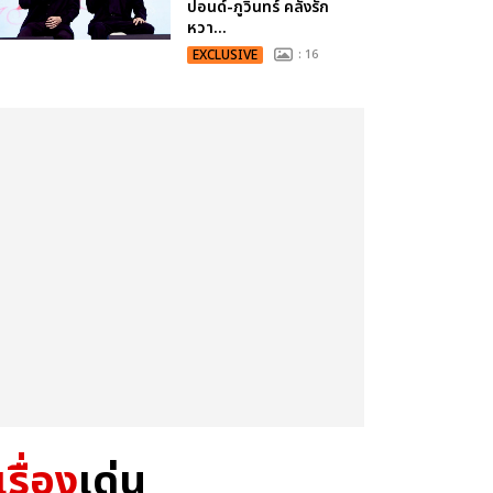
ปอนด์-ภูวินทร์ คลั่งรัก
หวา...
EXCLUSIVE
: 16
เรื่อง
เด่น