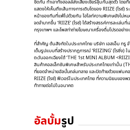
ชิดกัน ทำเอาทั้งฮอลล์ส่งเสียงเชียร์ลุ้นกันสุดตัว โดยท
แสดงให้เห็นถึงเส้นทางการเติบโตของ RIIZE (ไรซ์) ร
หน้าของทีมที่แพ้ไปด้วยกัน ไฮไลท์ความพิเศษยังไม่หมดเ
จดจำมากขึ้น ‘RIIZE’ (ไรซ์) ได้สร้างสรรค์การละเล่นที
กรุงเทพฯ และโพสท่าถ่ายโฆษณาเครื่องดื่มโปรดอย่างแต
ที่สำคัญ ต้นสังกัดในประเทศไทย บริษัท เอสเอ็ม ทรู 
เต็มรูปแบบที่สร้างปรากฏการณ์ ‘RIIZING’ (ไรซิ่ง) ใ
ตะวันออกเฉียงใต้ ‘THE 1st MINI ALBUM <RII
สินค้าคอลเล็กชันพิเศษสำหรับประเทศไทยเท่านั้
ที่ยอดจำหน่ายอัลบั้มถล่มทลาย และปิดท้ายด้วยแฟนค
RIIZE (ไรซ์) ฟีเวอร์ในประเทศไทย ที่ความนิยมของพวกเข
ท้าทายต่อไปในอนาคต
อัลบั้ม
รูป