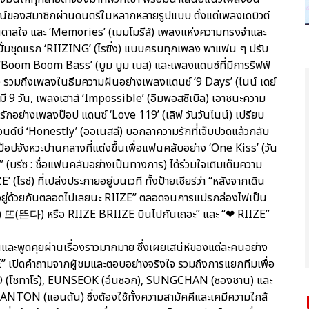
ณ์ของสมาชิกผ่านดนตรีในหลากหลายรูปแบบ ตั้งแต่เพลงเดบิวต์
บันดาลใจ และ ‘Memories’ (เมมโมรีส์) เพลงแห่งความทรงจำและ
ลบั้มชุดแรก ‘RIIZING’ (ไรซิ่ง) แบบครบทุกเพลง พาแฟน ๆ ปรับ
 ‘Boom Boom Bass’ (บูม บูม เบส) และเพลงแดนซ์ที่มีการริฟฟ์
 รวมถึงเพลงในธีมความฝันอย่างเพลงแดนซ์ ‘9 Days’ (ไนน์ เดย์
าห์มี 9 วัน, เพลงเฮาส์ ‘Impossible’ (อิมพอสซิเบิล) เอาชนะความ
ักอย่างเพลงป๊อป แดนซ์ ‘Love 119’ (เลิฟ วันวันไนน์) เปรียบ
นด์บี ‘Honestly’ (ออเนสลี) บอกลาความรักที่เจ็บปวดแล้วกลับ
ป๊อปจังหวะปานกลางที่แต่งขึ้นเพื่อแฟนคลับอย่าง ‘One Kiss’ (วัน
” (บรีซ : ชื่อแฟนคลับอย่างเป็นทางการ) ได้ร่วมใจเติมเต็มความ
(ไรซ์) ที่เปล่งประกายอยู่บนเวที ทั้งป้ายเชียร์ว่า “หลังจากเดิน
ละ “อยู่ด้วยกันตลอดไปเลยนะ RIIZE” ตลอดจนการแปรกล่องไฟเป็น
 뜨(뜬다) หรือ RIIZE BRIIZE บินไปกันเถอะ” และ “❤ RIIZE”
และพูดคุยผ่านเรื่องราวมากมาย ซึ่งเผยเสน่ห์ของแต่ละคนอย่าง
IZE” เปิดคำถามจากผู้ชมและตอบอย่างจริงใจ รวมถึงการแยกทีมเพื่อ
TARO (โชทาโร่), EUNSEOK (อึนซอก), SUNGCHAN (ซองชาน) และ
ANTON (แอนตัน) ซึ่งต้องใช้ทั้งความสามัคคีและเคมีความใกล้