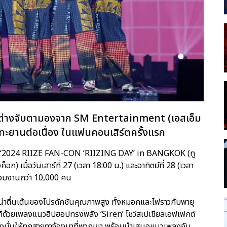
โลกต่างจับตามองจาก SM Entertainment (เอสเอ็ม
่งทะยานต่อเนื่อง ในแฟนคอนเสิร์ตครั้งแรก
ำหน่าย ‘2024 RIIZE FAN-CON ‘RIIZING DAY’ in BANGKOK (ทู
ค็อก) เมื่อวันเสาร์ที่ 27 (เวลา 18:00 น.) และอาทิตย์ที่ 28 (เวลา
่วมงานกว่า 10,000 คน
ยความน่าตื่นเต้นของโปรดักชันคุณภาพสูง ทั้งหมอกและไฟราวกับพายุ
วทีด้วยเพลงแนวฮิปฮอปทรงพลัง ‘Siren’ โชว์สเปเชียลเอฟเฟกต์
ุ่งมั่นให้ทุกสายตาจ้องมาที่พวกเขา พร้อมนำเสนอแนวเพลงอัน