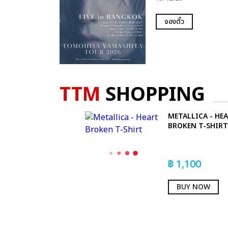
จองตั๋ว
TTM
SHOPPING
METALLICA - HE
BROKEN T-SHIRT
฿
1,100
BUY NOW