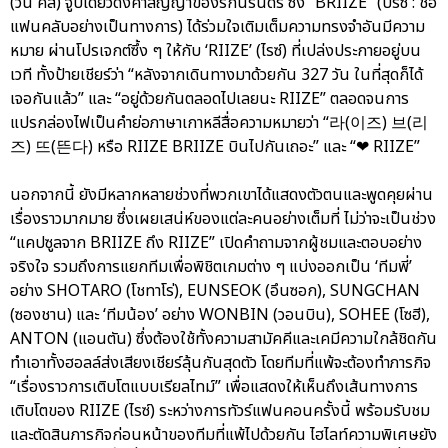
(วัน คิส) จูบเดียวดั่งคำสัญญาของรักนิรันดร์ ซึ่ง “BRIIZE” (บรีซ : ชื่อ
แฟนคลับอย่างเป็นทางการ) ได้ร่วมใจเติมเต็มความทรงจำอันมีความ
หมาย ผ่านโปรเจกต์ซึ้ง ๆ ให้กับ ‘RIIZE’ (ไรซ์) ที่เปล่งประกายอยู่บน
เวที ทั้งป้ายเชียร์ว่า “หลังจากเดินทางมาด้วยกัน 327 วัน ในที่สุดก็ได้
เจอกันแล้ว” และ “อยู่ด้วยกันตลอดไปเลยนะ RIIZE” ตลอดจนการ
แปรกล่องไฟเป็นคำย่อภาษาเกาหลีสื่อความหมายว่า “라(이즈) 브(리
즈) 뜨(뜬다) หรือ RIIZE BRIIZE บินไปกันเถอะ” และ “❤ RIIZE”
นอกจากนี้ ยังมีหลากหลายช่วงที่พวกเขาได้แสดงตัวตนและพูดคุยผ่าน
เรื่องราวมากมาย ซึ่งเผยเสน่ห์ของแต่ละคนอย่างเต็มที่ ไม่ว่าจะเป็นช่วง
“แคปซูลจาก BRIIZE ถึง RIIZE” เปิดคำถามจากผู้ชมและตอบอย่าง
จริงใจ รวมถึงการแยกทีมเพื่อพิชิตเกมต่าง ๆ แบ่งออกเป็น ‘ทีมพี่’
อย่าง SHOTARO (โชทาโร่), EUNSEOK (อึนซอก), SUNGCHAN
(ซองชาน) และ ‘ทีมน้อง’ อย่าง WONBIN (วอนบิน), SOHEE (โซฮี),
ANTON (แอนตัน) ซึ่งต้องใช้ทั้งความสามัคคีและเคมีความใกล้ชิดกัน
ทำเอาทั้งฮอลล์ส่งเสียงเชียร์ลุ้นกันสุดตัว โดยทีมที่แพ้จะต้องทำภารกิจ
“เรื่องราวการเติบโตแบบเรียลไทม์” เพื่อแสดงให้เห็นถึงเส้นทางการ
เติบโตของ RIIZE (ไรซ์) ระหว่างการทัวร์แฟนคอนครั้งนี้ พร้อมรับชม
และตัดสินภารกิจก่อนหน้าของทีมที่แพ้ไปด้วยกัน ไฮไลท์ความพิเศษยัง