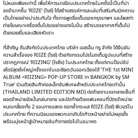
ไม่หมดเพียงเท่านี้ เพื่อให้การมาเยือนประเทศไทยในครั้งนี้เป็นที่น่า
จดจำมากขึ้น ‘RIIZE’ (ไรซ์) ได้สร้างสรรค์การละเล่นที่เสริมกิมมิคความ
เป็นไทยอย่างน่าประทับใจ ทั้งการพูดชื่อเต็มของกรุงเทพฯ และโพสท่า
ถ่ายโฆษณาเครื่องดื่มโปรดอย่างแตงโมปั่น สร้างบรรยากาศที่เต็มไป
ด้วยรอยยิ้มและเสียงหัวเราะ
ที่สำคัญ ต้นสังกัดในประเทศไทย บริษัท เอสเอ็ม ทรู จำกัด ได้ยืนยัน
ความสำเร็จของ RIIZE (ไรซ์) ด้วยกิจกรรมโปรโมตเต็มรูปแบบที่สร้าง
ปรากฏการณ์ ‘RIIZING’ (ไรซิ่ง) ในประเทศไทย ตั้งแต่งานป๊อปอัป
สโตร์สุดยิ่งใหญ่ครั้งแรกในเอเชียตะวันออกเฉียงใต้ ‘THE 1st MINI
ALBUM <RIIZING> POP-UP STORE in BANGKOK by SM
True’ ร่วมด้วยสินค้าคอลเล็กชันพิเศษสำหรับประเทศไทยเท่านั้น
(THAILAND LIMITED EDITION MD) ต่อด้วยงานแจกลายเซ็นที่
ยอดจำหน่ายอัลบั้มถล่มทลาย และปิดท้ายด้วยแฟนคอนที่บัตรจำหน่าย
หมดเกลี้ยงทั้ง 2 รอบการแสดง ตอกย้ำกระแส RIIZE (ไรซ์) ฟีเวอร์ใน
ประเทศไทย ที่ความนิยมของพวกเขาเติบโตก้าวหน้าอย่างไม่หยุดยั้ง
พร้อมมุ่งหน้าสู่เป้าหมายอันท้าทายต่อไปในอนาคต