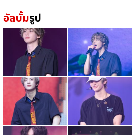
อัลบั้ม
รูป