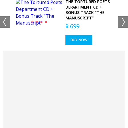
SE
THE TORTURED POETS
DEPARTMENT CD +
DYE
BONUS TRACK "THE
MANUSCRIPT"
฿
699
BUY NOW