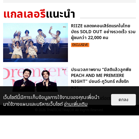
แกลเลอรี
แนะนำ
RIIZE แสดงคอนเสิร์ตแรกในไทย
บัตร SOLD OUT อย่างรวดเร็ว รวม
ผู้ชมกว่า 22,000 คน
EXCLUSIVE
ประมวลภาพงาน “มีสติแล้วลูกพีช
PEACH AND ME PREMIERE
NIGHT” ปอนด์-ภูวินทร์ คลั่งรัก
หวา...
EXCLUSIVE
: 16
เว็บไซต์นี้มีการเก็บข้อมูลการใช้งานของคุณเพื่อนำ
เกี่ยวกับเรา
ติดต่อลงโฆษณา
ติดต่อเรา
ตกลง
มาใช้วางแผนและบริหารเว็บไซต์
อ่านเพิ่มเติม
© 2026
THAITICKETMAJOR
All Rights Reserved.
ประมวลภาพ “จอส-กวิน” จัดปาร์ตี้
ริมหาดสุดฮอต ในคอนเสิร์ตครั้งยิ่ง
ใหญ่ “JOSS GAWIN HEAT ...
EXCLUSIVE
: 34