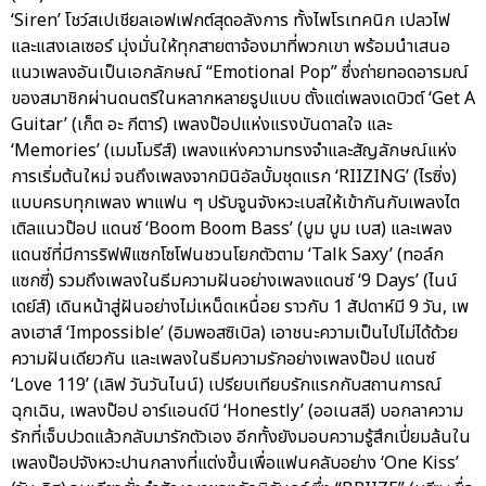
‘Siren’ โชว์สเปเชียลเอฟเฟกต์สุดอลังการ ทั้งไพโรเทคนิก เปลวไฟ
และแสงเลเซอร์ มุ่งมั่นให้ทุกสายตาจ้องมาที่พวกเขา พร้อมนำเสนอ
แนวเพลงอันเป็นเอกลักษณ์ “Emotional Pop” ซึ่งถ่ายทอดอารมณ์
ของสมาชิกผ่านดนตรีในหลากหลายรูปแบบ ตั้งแต่เพลงเดบิวต์ ‘Get A
Guitar’ (เก็ต อะ กีตาร์) เพลงป๊อปแห่งแรงบันดาลใจ และ
‘Memories’ (เมมโมรีส์) เพลงแห่งความทรงจำและสัญลักษณ์แห่ง
การเริ่มต้นใหม่ จนถึงเพลงจากมินิอัลบั้มชุดแรก ‘RIIZING’ (ไรซิ่ง)
แบบครบทุกเพลง พาแฟน ๆ ปรับจูนจังหวะเบสให้เข้ากันกับเพลงไต
เติลแนวป๊อป แดนซ์ ‘Boom Boom Bass’ (บูม บูม เบส) และเพลง
แดนซ์ที่มีการริฟฟ์แซกโซโฟนชวนโยกตัวตาม ‘Talk Saxy’ (ทอล์ก
แซกซี่) รวมถึงเพลงในธีมความฝันอย่างเพลงแดนซ์ ‘9 Days’ (ไนน์
เดย์ส์) เดินหน้าสู่ฝันอย่างไม่เหน็ดเหนื่อย ราวกับ 1 สัปดาห์มี 9 วัน, เพ
ลงเฮาส์ ‘Impossible’ (อิมพอสซิเบิล) เอาชนะความเป็นไปไม่ได้ด้วย
ความฝันเดียวกัน และเพลงในธีมความรักอย่างเพลงป๊อป แดนซ์
‘Love 119’ (เลิฟ วันวันไนน์) เปรียบเทียบรักแรกกับสถานการณ์
ฉุกเฉิน, เพลงป๊อป อาร์แอนด์บี ‘Honestly’ (ออเนสลี) บอกลาความ
รักที่เจ็บปวดแล้วกลับมารักตัวเอง อีกทั้งยังมอบความรู้สึกเปี่ยมล้นใน
เพลงป๊อปจังหวะปานกลางที่แต่งขึ้นเพื่อแฟนคลับอย่าง ‘One Kiss’