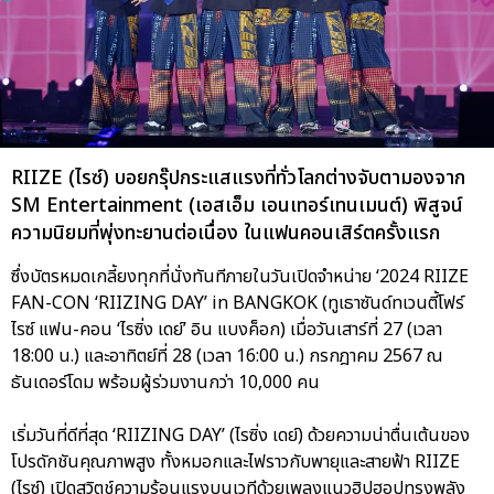
RIIZE (ไรซ์) บอยกรุ๊ปกระแสแรงที่ทั่วโลกต่างจับตามองจาก
SM Entertainment (เอสเอ็ม เอนเทอร์เทนเมนต์) พิสูจน์
ความนิยมที่พุ่งทะยานต่อเนื่อง ในแฟนคอนเสิร์ตครั้งแรก
ซึ่งบัตรหมดเกลี้ยงทุกที่นั่งทันทีภายในวันเปิดจำหน่าย ‘2024 RIIZE
FAN-CON ‘RIIZING DAY’ in BANGKOK (ทูเธาซันด์ทเวนตี้โฟร์
ไรซ์ แฟน-คอน ‘ไรซิ่ง เดย์’ อิน แบงค็อก) เมื่อวันเสาร์ที่ 27 (เวลา
18:00 น.) และอาทิตย์ที่ 28 (เวลา 16:00 น.) กรกฎาคม 2567 ณ
ธันเดอร์โดม พร้อมผู้ร่วมงานกว่า 10,000 คน
เริ่มวันที่ดีที่สุด ‘RIIZING DAY’ (ไรซิ่ง เดย์) ด้วยความน่าตื่นเต้นของ
โปรดักชันคุณภาพสูง ทั้งหมอกและไฟราวกับพายุและสายฟ้า RIIZE
(ไรซ์) เปิดสวิตช์ความร้อนแรงบนเวทีด้วยเพลงแนวฮิปฮอปทรงพลัง