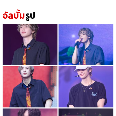
อัลบั้ม
รูป