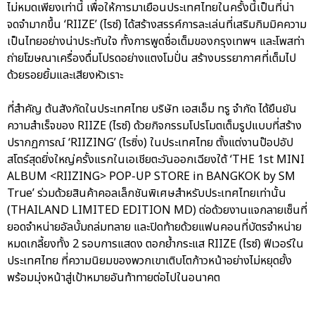
ไม่หมดเพียงเท่านี้ เพื่อให้การมาเยือนประเทศไทยในครั้งนี้เป็นที่น่า
จดจำมากขึ้น ‘RIIZE’ (ไรซ์) ได้สร้างสรรค์การละเล่นที่เสริมกิมมิคความ
เป็นไทยอย่างน่าประทับใจ ทั้งการพูดชื่อเต็มของกรุงเทพฯ และโพสท่า
ถ่ายโฆษณาเครื่องดื่มโปรดอย่างแตงโมปั่น สร้างบรรยากาศที่เต็มไป
ด้วยรอยยิ้มและเสียงหัวเราะ
ที่สำคัญ ต้นสังกัดในประเทศไทย บริษัท เอสเอ็ม ทรู จำกัด ได้ยืนยัน
ความสำเร็จของ RIIZE (ไรซ์) ด้วยกิจกรรมโปรโมตเต็มรูปแบบที่สร้าง
ปรากฏการณ์ ‘RIIZING’ (ไรซิ่ง) ในประเทศไทย ตั้งแต่งานป๊อปอัป
สโตร์สุดยิ่งใหญ่ครั้งแรกในเอเชียตะวันออกเฉียงใต้ ‘THE 1st MINI
ALBUM <RIIZING> POP-UP STORE in BANGKOK by SM
True’ ร่วมด้วยสินค้าคอลเล็กชันพิเศษสำหรับประเทศไทยเท่านั้น
(THAILAND LIMITED EDITION MD) ต่อด้วยงานแจกลายเซ็นที่
ยอดจำหน่ายอัลบั้มถล่มทลาย และปิดท้ายด้วยแฟนคอนที่บัตรจำหน่าย
หมดเกลี้ยงทั้ง 2 รอบการแสดง ตอกย้ำกระแส RIIZE (ไรซ์) ฟีเวอร์ใน
ประเทศไทย ที่ความนิยมของพวกเขาเติบโตก้าวหน้าอย่างไม่หยุดยั้ง
พร้อมมุ่งหน้าสู่เป้าหมายอันท้าทายต่อไปในอนาคต