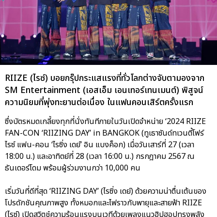
RIIZE (ไรซ์) บอยกรุ๊ปกระแสแรงที่ทั่วโลกต่างจับตามองจาก
SM Entertainment (เอสเอ็ม เอนเทอร์เทนเมนต์) พิสูจน์
ความนิยมที่พุ่งทะยานต่อเนื่อง ในแฟนคอนเสิร์ตครั้งแรก
ซึ่งบัตรหมดเกลี้ยงทุกที่นั่งทันทีภายในวันเปิดจำหน่าย ‘2024 RIIZE
FAN-CON ‘RIIZING DAY’ in BANGKOK (ทูเธาซันด์ทเวนตี้โฟร์
ไรซ์ แฟน-คอน ‘ไรซิ่ง เดย์’ อิน แบงค็อก) เมื่อวันเสาร์ที่ 27 (เวลา
18:00 น.) และอาทิตย์ที่ 28 (เวลา 16:00 น.) กรกฎาคม 2567 ณ
ธันเดอร์โดม พร้อมผู้ร่วมงานกว่า 10,000 คน
เริ่มวันที่ดีที่สุด ‘RIIZING DAY’ (ไรซิ่ง เดย์) ด้วยความน่าตื่นเต้นของ
โปรดักชันคุณภาพสูง ทั้งหมอกและไฟราวกับพายุและสายฟ้า RIIZE
(ไรซ์) เปิดสวิตช์ความร้อนแรงบนเวทีด้วยเพลงแนวฮิปฮอปทรงพลัง