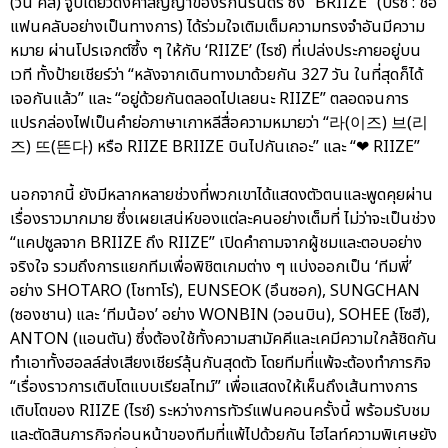
(วัน คิส) จูบเดียวดั่งคำสัญญาของรักนิรันดร์ ซึ่ง “BRIIZE” (บรีซ : ชื่อ
แฟนคลับอย่างเป็นทางการ) ได้ร่วมใจเติมเต็มความทรงจำอันมีความ
หมาย ผ่านโปรเจกต์ซึ้ง ๆ ให้กับ ‘RIIZE’ (ไรซ์) ที่เปล่งประกายอยู่บน
เวที ทั้งป้ายเชียร์ว่า “หลังจากเดินทางมาด้วยกัน 327 วัน ในที่สุดก็ได้
เจอกันแล้ว” และ “อยู่ด้วยกันตลอดไปเลยนะ RIIZE” ตลอดจนการ
แปรกล่องไฟเป็นคำย่อภาษาเกาหลีสื่อความหมายว่า “라(이즈) 브(리
즈) 뜨(뜬다) หรือ RIIZE BRIIZE บินไปกันเถอะ” และ “❤ RIIZE”
นอกจากนี้ ยังมีหลากหลายช่วงที่พวกเขาได้แสดงตัวตนและพูดคุยผ่าน
เรื่องราวมากมาย ซึ่งเผยเสน่ห์ของแต่ละคนอย่างเต็มที่ ไม่ว่าจะเป็นช่วง
“แคปซูลจาก BRIIZE ถึง RIIZE” เปิดคำถามจากผู้ชมและตอบอย่าง
จริงใจ รวมถึงการแยกทีมเพื่อพิชิตเกมต่าง ๆ แบ่งออกเป็น ‘ทีมพี่’
อย่าง SHOTARO (โชทาโร่), EUNSEOK (อึนซอก), SUNGCHAN
(ซองชาน) และ ‘ทีมน้อง’ อย่าง WONBIN (วอนบิน), SOHEE (โซฮี),
ANTON (แอนตัน) ซึ่งต้องใช้ทั้งความสามัคคีและเคมีความใกล้ชิดกัน
ทำเอาทั้งฮอลล์ส่งเสียงเชียร์ลุ้นกันสุดตัว โดยทีมที่แพ้จะต้องทำภารกิจ
“เรื่องราวการเติบโตแบบเรียลไทม์” เพื่อแสดงให้เห็นถึงเส้นทางการ
เติบโตของ RIIZE (ไรซ์) ระหว่างการทัวร์แฟนคอนครั้งนี้ พร้อมรับชม
และตัดสินภารกิจก่อนหน้าของทีมที่แพ้ไปด้วยกัน ไฮไลท์ความพิเศษยัง