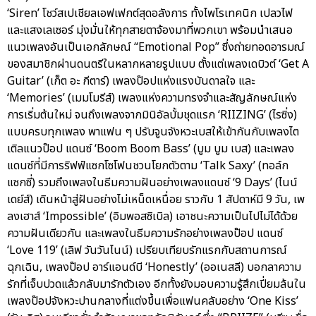
‘Siren’ โชว์สเปเชียลเอฟเฟกต์สุดอลังการ ทั้งไพโรเทคนิก เปลวไฟ
และแสงเลเซอร์ มุ่งมั่นให้ทุกสายตาจ้องมาที่พวกเขา พร้อมนำเสนอ
แนวเพลงอันเป็นเอกลักษณ์ “Emotional Pop” ซึ่งถ่ายทอดอารมณ์
ของสมาชิกผ่านดนตรีในหลากหลายรูปแบบ ตั้งแต่เพลงเดบิวต์ ‘Get A
Guitar’ (เก็ต อะ กีตาร์) เพลงป๊อปแห่งแรงบันดาลใจ และ
‘Memories’ (เมมโมรีส์) เพลงแห่งความทรงจำและสัญลักษณ์แห่ง
การเริ่มต้นใหม่ จนถึงเพลงจากมินิอัลบั้มชุดแรก ‘RIIZING’ (ไรซิ่ง)
แบบครบทุกเพลง พาแฟน ๆ ปรับจูนจังหวะเบสให้เข้ากันกับเพลงไต
เติลแนวป๊อป แดนซ์ ‘Boom Boom Bass’ (บูม บูม เบส) และเพลง
แดนซ์ที่มีการริฟฟ์แซกโซโฟนชวนโยกตัวตาม ‘Talk Saxy’ (ทอล์ก
แซกซี่) รวมถึงเพลงในธีมความฝันอย่างเพลงแดนซ์ ‘9 Days’ (ไนน์
เดย์ส์) เดินหน้าสู่ฝันอย่างไม่เหน็ดเหนื่อย ราวกับ 1 สัปดาห์มี 9 วัน, เพ
ลงเฮาส์ ‘Impossible’ (อิมพอสซิเบิล) เอาชนะความเป็นไปไม่ได้ด้วย
ความฝันเดียวกัน และเพลงในธีมความรักอย่างเพลงป๊อป แดนซ์
‘Love 119’ (เลิฟ วันวันไนน์) เปรียบเทียบรักแรกกับสถานการณ์
ฉุกเฉิน, เพลงป๊อป อาร์แอนด์บี ‘Honestly’ (ออเนสลี) บอกลาความ
รักที่เจ็บปวดแล้วกลับมารักตัวเอง อีกทั้งยังมอบความรู้สึกเปี่ยมล้นใน
เพลงป๊อปจังหวะปานกลางที่แต่งขึ้นเพื่อแฟนคลับอย่าง ‘One Kiss’