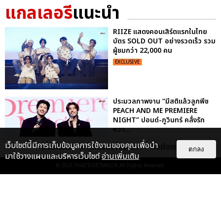
แกลเลอรี
แนะนำ
RIIZE แสดงคอนเสิร์ตแรกในไทย
บัตร SOLD OUT อย่างรวดเร็ว รวม
ผู้ชมกว่า 22,000 คน
EXCLUSIVE
ประมวลภาพงาน “มีสติแล้วลูกพีช
PEACH AND ME PREMIERE
NIGHT” ปอนด์-ภูวินทร์ คลั่งรัก
หวา...
EXCLUSIVE
: 16
เว็บไซต์นี้มีการเก็บข้อมูลการใช้งานของคุณเพื่อนำ
เกี่ยวกับเรา
ติดต่อลงโฆษณา
ติดต่อเรา
ตกลง
มาใช้วางแผนและบริหารเว็บไซต์
อ่านเพิ่มเติม
© 2026
THAITICKETMAJOR
All Rights Reserved.
“ช่วงเวลาที่ไม่ได้เจอกันพิสูจน์แล้วว่า
รักแท้จะไม่มีวันจางหาย” ประมวล
ภาพ JAEHYUN กับแฟน...
EXCLUSIVE
: 10