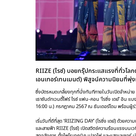
RIIZE (ไรซ์) บอยกรุ๊ปกระแสแรงที่ทั่ว
เอนเทอร์เทนเมนต์) พิสูจน์ความนิยมที่พุ
ซึ่งบัตรหมดเกลี้ยงทุกที่นั่งทันทีภายในวันเปิดจ
เธาซันด์ทเวนตี้โฟร์ ไรซ์ แฟน-คอน ‘ไรซิ่ง เดย์’ อิน แบง
16:00 น.) กรกฎาคม 2567 ณ ธันเดอร์โดม พร้อมผู้ร
เริ่มวันที่ดีที่สุด ‘RIIZING DAY’ (ไรซิ่ง เดย์) ด้ว
และสายฟ้า RIIZE (ไรซ์) เปิดสวิตช์ความร้อนแรงบนเ
สุดอลังการ ทั้งไพโรเทคนิก เปลวไฟ และแสงเลเซอร์ ม