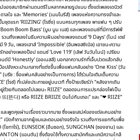
ณ์ของสมาชิกผ่านดนตรีในหลากหลายรูปแบบ ตั้งแต่เพลงเดบิวต์
บันดาลใจ และ ‘Memories’ (เมมโมรีส์) เพลงแห่งความทรงจำและ
ลบั้มชุดแรก ‘RIIZING’ (ไรซิ่ง) แบบครบทุกเพลง พาแฟน ๆ ปรับ
 ‘Boom Boom Bass’ (บูม บูม เบส) และเพลงแดนซ์ที่มีการริฟฟ์
 รวมถึงเพลงในธีมความฝันอย่างเพลงแดนซ์ ‘9 Days’ (ไนน์ เดย์
าห์มี 9 วัน, เพลงเฮาส์ ‘Impossible’ (อิมพอสซิเบิล) เอาชนะความ
ักอย่างเพลงป๊อป แดนซ์ ‘Love 119’ (เลิฟ วันวันไนน์) เปรียบ
นด์บี ‘Honestly’ (ออเนสลี) บอกลาความรักที่เจ็บปวดแล้วกลับ
ป๊อปจังหวะปานกลางที่แต่งขึ้นเพื่อแฟนคลับอย่าง ‘One Kiss’ (วัน
” (บรีซ : ชื่อแฟนคลับอย่างเป็นทางการ) ได้ร่วมใจเติมเต็มความ
(ไรซ์) ที่เปล่งประกายอยู่บนเวที ทั้งป้ายเชียร์ว่า “หลังจากเดิน
ละ “อยู่ด้วยกันตลอดไปเลยนะ RIIZE” ตลอดจนการแปรกล่องไฟเป็น
 뜨(뜬다) หรือ RIIZE BRIIZE บินไปกันเถอะ” และ “❤ RIIZE”
และพูดคุยผ่านเรื่องราวมากมาย ซึ่งเผยเสน่ห์ของแต่ละคนอย่าง
IZE” เปิดคำถามจากผู้ชมและตอบอย่างจริงใจ รวมถึงการแยกทีมเพื่อ
TARO (โชทาโร่), EUNSEOK (อึนซอก), SUNGCHAN (ซองชาน) และ
ANTON (แอนตัน) ซึ่งต้องใช้ทั้งความสามัคคีและเคมีความใกล้