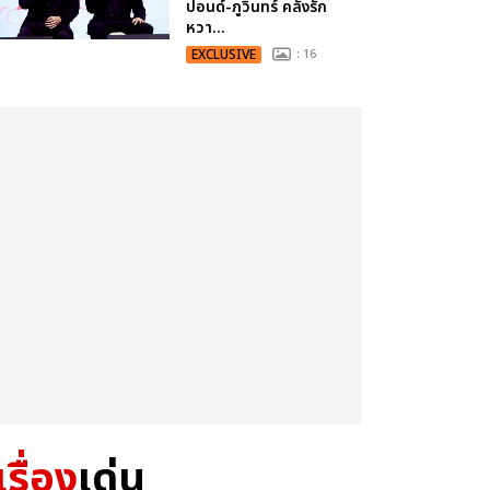
ปอนด์-ภูวินทร์ คลั่งรัก
หวา...
EXCLUSIVE
: 16
เรื่อง
เด่น