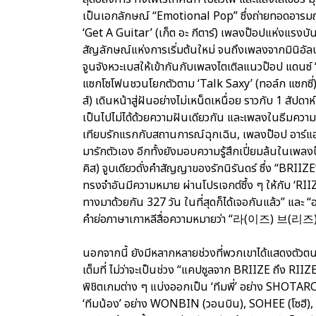
เป็นเอกลักษณ์ “Emotional Pop” ซึ่งถ่ายทอดอารม
‘Get A Guitar’ (เก็ต อะ กีตาร์) เพลงป๊อปแห่งแรง
สัญลักษณ์แห่งการเริ่มต้นใหม่ จนถึงเพลงจากมินิอั
จูนจังหวะเบสให้เข้ากันกับเพลงไตเติลแนวป๊อป แดนซ์
แซกโซโฟนชวนโยกตัวตาม ‘Talk Saxy’ (ทอล์ก แซกซี่)
ส์) เดินหน้าสู่ฝันอย่างไม่เหน็ดเหนื่อย ราวกับ 1 สัปด
เป็นไปไม่ได้ด้วยความฝันเดียวกัน และเพลงในธีมความร
เทียบรักแรกกับสถานการณ์ฉุกเฉิน, เพลงป๊อป อาร์แอ
มารักตัวเอง อีกทั้งยังมอบความรู้สึกเปี่ยมล้นในเพลง
คิส) จูบเดียวดั่งคำสัญญาของรักนิรันดร์ ซึ่ง “BRIIZE
ทรงจำอันมีความหมาย ผ่านโปรเจกต์ซึ้ง ๆ ให้กับ ‘RIIZE’ 
ทางมาด้วยกัน 327 วัน ในที่สุดก็ได้เจอกันแล้ว” แ
คำย่อภาษาเกาหลีสื่อความหมายว่า “라(이즈) 브(리즈)
นอกจากนี้ ยังมีหลากหลายช่วงที่พวกเขาได้แสดงตัวตน
เต็มที่ ไม่ว่าจะเป็นช่วง “แคปซูลจาก BRIIZE ถึง RI
พิชิตเกมต่าง ๆ แบ่งออกเป็น ‘ทีมพี่’ อย่าง SHO
‘ทีมน้อง’ อย่าง WONBIN (วอนบิน), SOHEE (โซฮี), 