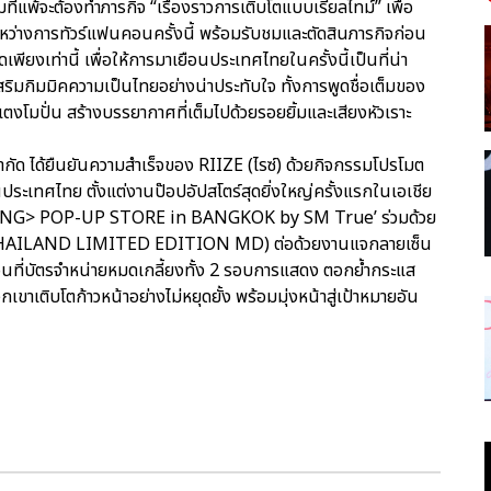
ีมที่แพ้จะต้องทำภารกิจ “เรื่องราวการเติบโตแบบเรียลไทม์” เพื่อ
ะหว่างการทัวร์แฟนคอนครั้งนี้ พร้อมรับชมและตัดสินภารกิจก่อน
พียงเท่านี้ เพื่อให้การมาเยือนประเทศไทยในครั้งนี้เป็นที่น่า
่เสริมกิมมิคความเป็นไทยอย่างน่าประทับใจ ทั้งการพูดชื่อเต็มของ
งโมปั่น สร้างบรรยากาศที่เต็มไปด้วยรอยยิ้มและเสียงหัวเราะ
จำกัด ได้ยืนยันความสำเร็จของ RIIZE (ไรซ์) ด้วยกิจกรรมโปรโมต
นประเทศไทย ตั้งแต่งานป๊อปอัปสโตร์สุดยิ่งใหญ่ครั้งแรกในเอเชีย
ZING> POP-UP STORE in BANGKOK by SM True’ ร่วมด้วย
น (THAILAND LIMITED EDITION MD) ต่อด้วยงานแจกลายเซ็น
อนที่บัตรจำหน่ายหมดเกลี้ยงทั้ง 2 รอบการแสดง ตอกย้ำกระแส
าเติบโตก้าวหน้าอย่างไม่หยุดยั้ง พร้อมมุ่งหน้าสู่เป้าหมายอัน