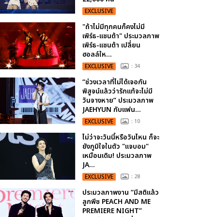
EXCLUSIVE
"ถ้าไม่มีทุกคนก็คงไม่มี
เพิร์ธ-แซนต้า" ประมวลภาพ
เพิร์ธ-แซนต้า เปลี่ยน
ฮอลล์ให...
EXCLUSIVE
: 34
“ช่วงเวลาที่ไม่ได้เจอกัน
พิสูจน์แล้วว่ารักแท้จะไม่มี
วันจางหาย” ประมวลภาพ
JAEHYUN กับแฟน...
EXCLUSIVE
: 10
ไม่ว่าจะวันนี้หรือวันไหน ก็จะ
ยังภูมิใจในตัว "แจบอม"
เหมือนเดิม! ประมวลภาพ
JA...
EXCLUSIVE
: 28
ประมวลภาพงาน “มีสติแล้ว
ลูกพีช PEACH AND ME
PREMIERE NIGHT”