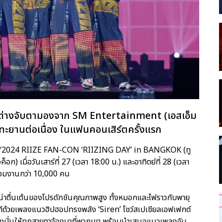
โลกต่างจับตามองจาก SM Entertainment (เอสเอ็ม
่งทะยานต่อเนื่อง ในแฟนคอนเสิร์ตครั้งแรก
ำหน่าย ‘2024 RIIZE FAN-CON ‘RIIZING DAY’ in BANGKOK (ทู
ค็อก) เมื่อวันเสาร์ที่ 27 (เวลา 18:00 น.) และอาทิตย์ที่ 28 (เวลา
่วมงานกว่า 10,000 คน
ยความน่าตื่นเต้นของโปรดักชันคุณภาพสูง ทั้งหมอกและไฟราวกับพายุ
วทีด้วยเพลงแนวฮิปฮอปทรงพลัง ‘Siren’ โชว์สเปเชียลเอฟเฟกต์
ุ่งมั่นให้ทุกสายตาจ้องมาที่พวกเขา พร้อมนำเสนอแนวเพลงอัน