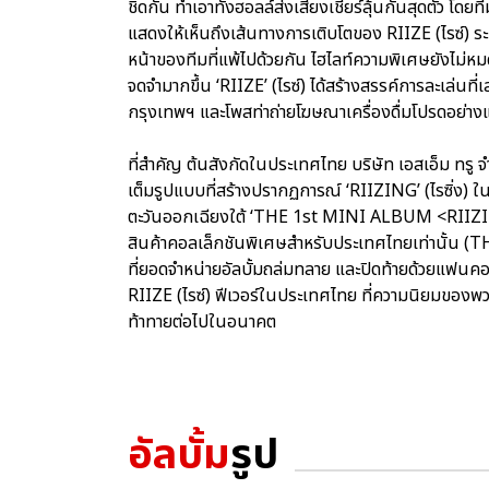
ชิดกัน ทำเอาทั้งฮอลล์ส่งเสียงเชียร์ลุ้นกันสุดตัว โดยท
แสดงให้เห็นถึงเส้นทางการเติบโตของ RIIZE (ไรซ์) ร
หน้าของทีมที่แพ้ไปด้วยกัน ไฮไลท์ความพิเศษยังไม่หมดเ
จดจำมากขึ้น ‘RIIZE’ (ไรซ์) ได้สร้างสรรค์การละเล่นที
กรุงเทพฯ และโพสท่าถ่ายโฆษณาเครื่องดื่มโปรดอย่างแต
ที่สำคัญ ต้นสังกัดในประเทศไทย บริษัท เอสเอ็ม ทรู 
เต็มรูปแบบที่สร้างปรากฏการณ์ ‘RIIZING’ (ไรซิ่ง) ใ
ตะวันออกเฉียงใต้ ‘THE 1st MINI ALBUM <RII
สินค้าคอลเล็กชันพิเศษสำหรับประเทศไทยเท่านั้
ที่ยอดจำหน่ายอัลบั้มถล่มทลาย และปิดท้ายด้วยแฟนค
RIIZE (ไรซ์) ฟีเวอร์ในประเทศไทย ที่ความนิยมของพวกเข
ท้าทายต่อไปในอนาคต
อัลบั้ม
รูป