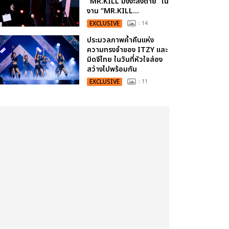
“MR.KILL มังงะสั่งตาย” ใน
งาน “MR.KILL...
EXCLUSIVE
: 14
ประมวลภาพค่ำคืนแห่ง
ความทรงจำของ ITZY และ
มิดจีไทย ในวันที่หัวใจส่อง
สว่างไปพร้อมกัน
EXCLUSIVE
: 11