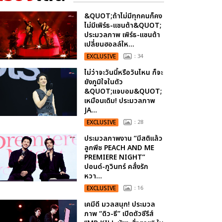
&QUOT;ถ้าไม่มีทุกคนก็คง
ไม่มีเพิร์ธ-แซนต้า&QUOT;
ประมวลภาพ เพิร์ธ-แซนต้า
เปลี่ยนฮอลล์ให...
EXCLUSIVE
: 34
ไม่ว่าจะวันนี้หรือวันไหน ก็จะ
ยังภูมิใจในตัว
&QUOT;แจบอม&QUOT;
เหมือนเดิม! ประมวลภาพ
JA...
EXCLUSIVE
: 28
ประมวลภาพงาน “มีสติแล้ว
ลูกพีช PEACH AND ME
PREMIERE NIGHT”
ปอนด์-ภูวินทร์ คลั่งรัก
หวา...
EXCLUSIVE
: 16
เคมีดี มวลสนุก! ประมวล
ภาพ “ดิว-ธี” เปิดตัวซีรีส์