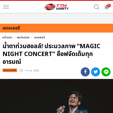
N
แกลเลอรี
หน้าแรก
exclusive
แกลเลอรี
น้ำตาท่วมฮอลล์! ประมวลภาพ “MAGIC
NIGHT CONCERT” อ๊อฟจัดเต็มทุก
อารมณ์
EXCLUSIVE
: 17 ก.พ. 2563