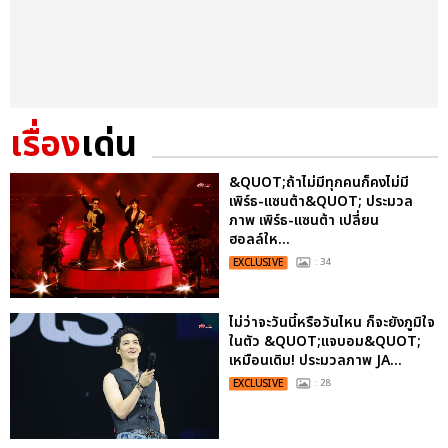
เรื่อง
เด่น
&QUOT;ถ้าไม่มีทุกคนก็คงไม่มี
เพิร์ธ-แซนต้า&QUOT; ประมวล
ภาพ เพิร์ธ-แซนต้า เปลี่ยน
ฮอลล์ให...
EXCLUSIVE
: 34
ไม่ว่าจะวันนี้หรือวันไหน ก็จะยังภูมิใจ
ในตัว &QUOT;แจบอม&QUOT;
เหมือนเดิม! ประมวลภาพ JA...
EXCLUSIVE
: 28