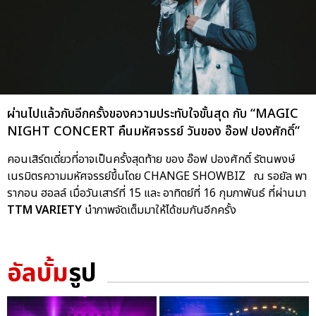
ผ่านไปแล้วกับอีกครั้งของความประทับใจขั้นสุด กับ “MAGIC
NIGHT CONCERT คืนมหัศจรรย์ วันของ อ๊อฟ ปองศักดิ์”
คอนเสิร์ตเดี่ยวที่อาจเป็นครั้งสุดท้าย ของ อ๊อฟ ปองศักดิ์ รัตนพงษ์
เนรมิตรความมหัศจรรย์ขึ้นโดย CHANGE SHOWBIZ ณ รอยัล พา
รากอน ฮอลล์ เมื่อวันเสาร์ที่ 15 และ อาทิตย์ที่ 16 กุมภาพันธ์ ที่ผ่านมา
TTM VARIETY
นำภาพจัดเต็มมาให้ได้ชมกันอีกครั้ง
อัลบั้ม
รูป