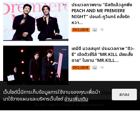
ประมวลภาพงาน “มีสติแล้วลูกพีช
PEACH AND ME PREMIERE
NIGHT” ปอนด์-ภูวินทร์ คลั่งรัก
หวา...
EXCLUSIVE
: 16
เคมีดี มวลสนุก! ประมวลภาพ “ดิว-
ธี” เปิดตัวซีรีส์ “MR.KILL มังงะสั่ง
ตาย” ในงาน “MR.KILL...
EXCLUSIVE
: 14
เว็บไซต์นี้มีการเก็บข้อมูลการใช้งานของคุณเพื่อนำ
ประมวลภาพค่ำคืนแห่งความทรงจำ
เกี่ยวกับเรา
ติดต่อลงโฆษณา
ติดต่อเรา
ตกลง
ของ ITZY และมิดจีไทย ในวันที่
มาใช้วางแผนและบริหารเว็บไซต์
อ่านเพิ่มเติม
หัวใจส่องสว่างไปพร้อมกัน
© 2026
THAITICKETMAJOR
All Rights Reserved.
EXCLUSIVE
: 11