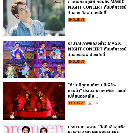
ภาพเอ็กซ์คลูซีฟ ก่อนถึง MAGIC
NIGHT CONCERT คืนมหัศจรรย์
วันของ อ๊อฟ ปองศักดิ์
EXCLUSIVE
ฮามาก! ภาพแถลงข่าว MAGIC
NIGHT CONCERT คืนมหัศจรรย์
วันของอ๊อฟ ปองศักดิ์
EXCLUSIVE
"ถ้าไม่มีทุกคนก็คงไม่มีเพิร์ธ-
แซนต้า" ประมวลภาพ เพิร์ธ-แซนต้า
เปลี่ยนฮอลล์ให...
EXCLUSIVE
: 34
ประมวลภาพงาน “มีสติแล้วลูกพีช
PEACH AND ME PREMIERE