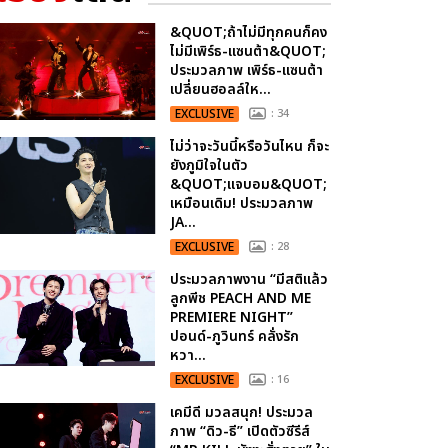
&QUOT;ถ้าไม่มีทุกคนก็คง
ไม่มีเพิร์ธ-แซนต้า&QUOT;
ประมวลภาพ เพิร์ธ-แซนต้า
เปลี่ยนฮอลล์ให...
EXCLUSIVE
: 34
ไม่ว่าจะวันนี้หรือวันไหน ก็จะ
ยังภูมิใจในตัว
&QUOT;แจบอม&QUOT;
เหมือนเดิม! ประมวลภาพ
JA...
EXCLUSIVE
: 28
ประมวลภาพงาน “มีสติแล้ว
ลูกพีช PEACH AND ME
PREMIERE NIGHT”
ปอนด์-ภูวินทร์ คลั่งรัก
หวา...
EXCLUSIVE
: 16
เคมีดี มวลสนุก! ประมวล
ภาพ “ดิว-ธี” เปิดตัวซีรีส์