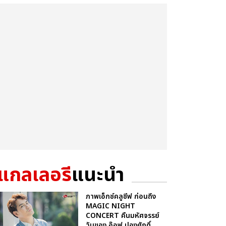
แกลเลอรี
แนะนำ
ภาพเอ็กซ์คลูซีฟ ก่อนถึง
MAGIC NIGHT
CONCERT คืนมหัศจรรย์
วันของ อ๊อฟ ปองศักดิ์