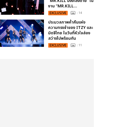
“MR.KILL มังงะสั่งตาย” ใน
งาน “MR.KILL...
EXCLUSIVE
: 14
ประมวลภาพค่ำคืนแห่ง
ความทรงจำของ ITZY และ
มิดจีไทย ในวันที่หัวใจส่อง
สว่างไปพร้อมกัน
EXCLUSIVE
: 11