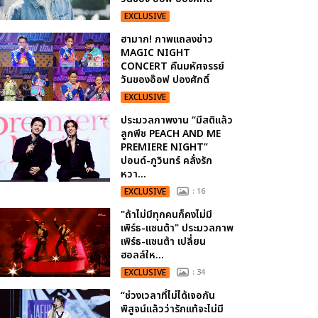
EXCLUSIVE
ฮามาก! ภาพแถลงข่าว
MAGIC NIGHT
CONCERT คืนมหัศจรรย์
วันของอ๊อฟ ปองศักดิ์
EXCLUSIVE
ประมวลภาพงาน “มีสติแล้ว
ลูกพีช PEACH AND ME
PREMIERE NIGHT”
ปอนด์-ภูวินทร์ คลั่งรัก
หวา...
EXCLUSIVE
: 16
"ถ้าไม่มีทุกคนก็คงไม่มี
เพิร์ธ-แซนต้า" ประมวลภาพ
เพิร์ธ-แซนต้า เปลี่ยน
ฮอลล์ให...
EXCLUSIVE
: 34
“ช่วงเวลาที่ไม่ได้เจอกัน
พิสูจน์แล้วว่ารักแท้จะไม่มี