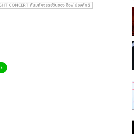
T CONCERT คืนมหัศจรรย์วันของ อ๊อฟ ปองศักดิ์
NE