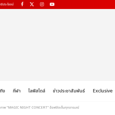
ทธิประโยชน์
เทิง
กีฬา
ไลฟ์สไตล์
ข่าวประชาสัมพันธ์
Exclusive
มวลภาพ “MAGIC NIGHT CONCERT” อ๊อฟจัดเต็มทุกอารมณ์