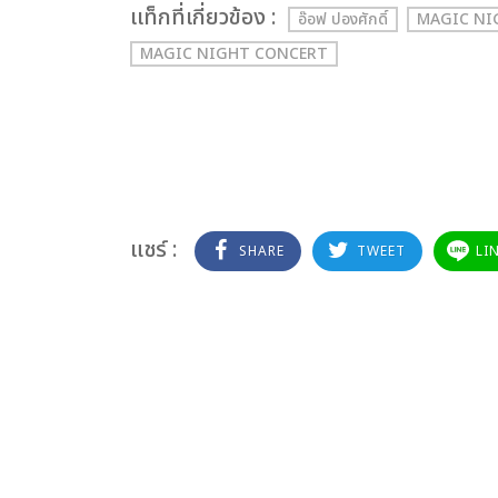
เเท็กที่เกี่ยวข้อง :
อ๊อฟ ปองศักดิ์
MAGIC NIGH
MAGIC NIGHT CONCERT
แชร์ :
SHARE
TWEET
LI