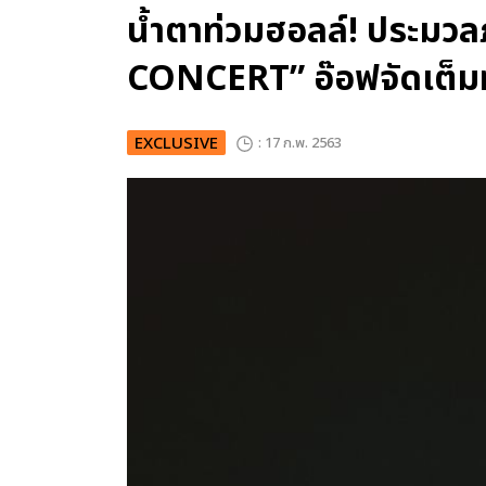
น้ำตาท่วมฮอลล์! ประม
CONCERT” อ๊อฟจัดเต็ม
EXCLUSIVE
: 17 ก.พ. 2563