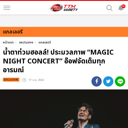
N
แกลเลอรี
หน้าแรก
exclusive
แกลเลอรี
น้ำตาท่วมฮอลล์! ประมวลภาพ “MAGIC
NIGHT CONCERT” อ๊อฟจัดเต็มทุก
อารมณ์
EXCLUSIVE
: 17 ก.พ. 2563