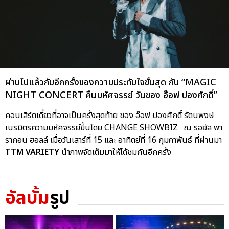
ผ่านไปแล้วกับอีกครั้งของความประทับใจขั้นสุด กับ “MAGIC
NIGHT CONCERT คืนมหัศจรรย์ วันของ อ๊อฟ ปองศักดิ์”
คอนเสิร์ตเดี่ยวที่อาจเป็นครั้งสุดท้าย ของ อ๊อฟ ปองศักดิ์ รัตนพงษ์
เนรมิตรความมหัศจรรย์ขึ้นโดย CHANGE SHOWBIZ ณ รอยัล พา
รากอน ฮอลล์ เมื่อวันเสาร์ที่ 15 และ อาทิตย์ที่ 16 กุมภาพันธ์ ที่ผ่านมา
TTM VARIETY
นำภาพจัดเต็มมาให้ได้ชมกันอีกครั้ง
อัลบั้ม
รูป