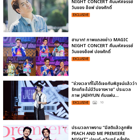
NIGHT CONCERT คืนมหัศจรรย์
วันของ อ๊อฟ ปองศักดิ์
EXCLUSIVE
ฮามาก! ภาพแถลงข่าว MAGIC
NIGHT CONCERT คืนมหัศจรรย์
วันของอ๊อฟ ปองศักดิ์
EXCLUSIVE
“ช่วงเวลาที่ไม่ได้เจอกันพิสูจน์แล้วว่า
รักแท้จะไม่มีวันจางหาย” ประมวล
ภาพ JAEHYUN กับแฟน...
EXCLUSIVE
: 10
ประมวลภาพงาน “มีสติแล้วลูกพีช
PEACH AND ME PREMIERE
NIGHT” ปอนด์-ภูวินทร์ คลั่งรัก