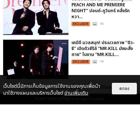
PEACH AND ME PREMIERE
NIGHT” ปอนด์-ภูวินทร์ คลั่งรัก
หวา...
EXCLUSIVE
: 16
เคมีดี มวลสนุก! ประมวลภาพ “ดิว-
ธี” เปิดตัวซีรีส์ “MR.KILL มังงะสั่ง
ตาย” ในงาน “MR.KILL...
EXCLUSIVE
: 14
เว็บไซต์นี้มีการเก็บข้อมูลการใช้งานของคุณเพื่อนำ
ประมวลภาพค่ำคืนแห่งความทรงจำ
เกี่ยวกับเรา
ติดต่อลงโฆษณา
ติดต่อเรา
ตกลง
ของ ITZY และมิดจีไทย ในวันที่
มาใช้วางแผนและบริหารเว็บไซต์
อ่านเพิ่มเติม
หัวใจส่องสว่างไปพร้อมกัน
© 2026
THAITICKETMAJOR
All Rights Reserved.
EXCLUSIVE
: 11