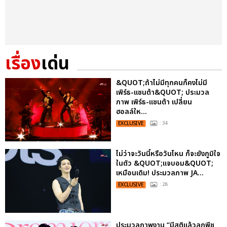
เรื่อง
เด่น
&QUOT;ถ้าไม่มีทุกคนก็คงไม่มี
เพิร์ธ-แซนต้า&QUOT; ประมวล
ภาพ เพิร์ธ-แซนต้า เปลี่ยน
ฮอลล์ให...
EXCLUSIVE
: 34
ไม่ว่าจะวันนี้หรือวันไหน ก็จะยังภูมิใจ
ในตัว &QUOT;แจบอม&QUOT;
เหมือนเดิม! ประมวลภาพ JA...
EXCLUSIVE
: 28
ประมวลภาพงาน “มีสติแล้วลูกพีช