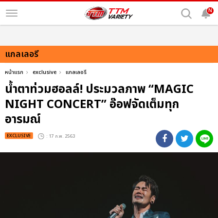
N
แกลเลอรี
หน้าแรก
exclusive
แกลเลอรี
น้ำตาท่วมฮอลล์! ประมวลภาพ “MAGIC
NIGHT CONCERT” อ๊อฟจัดเต็มทุก
อารมณ์
EXCLUSIVE
: 17 ก.พ. 2563