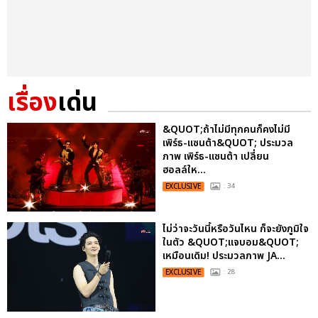
เรื่อง
เด่น
&QUOT;ถ้าไม่มีทุกคนก็คงไม่มี
เพิร์ธ-แซนต้า&QUOT; ประมวล
ภาพ เพิร์ธ-แซนต้า เปลี่ยน
ฮอลล์ให...
EXCLUSIVE
: 34
ไม่ว่าจะวันนี้หรือวันไหน ก็จะยังภูมิใจ
ในตัว &QUOT;แจบอม&QUOT;
เหมือนเดิม! ประมวลภาพ JA...
EXCLUSIVE
: 28