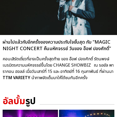
ผ่านไปแล้วกับอีกครั้งของความประทับใจขั้นสุด กับ “MAGIC
NIGHT CONCERT คืนมหัศจรรย์ วันของ อ๊อฟ ปองศักดิ์”
คอนเสิร์ตเดี่ยวที่อาจเป็นครั้งสุดท้าย ของ อ๊อฟ ปองศักดิ์ รัตนพงษ์
เนรมิตรความมหัศจรรย์ขึ้นโดย CHANGE SHOWBIZ ณ รอยัล พา
รากอน ฮอลล์ เมื่อวันเสาร์ที่ 15 และ อาทิตย์ที่ 16 กุมภาพันธ์ ที่ผ่านมา
TTM VARIETY
นำภาพจัดเต็มมาให้ได้ชมกันอีกครั้ง
อัลบั้ม
รูป