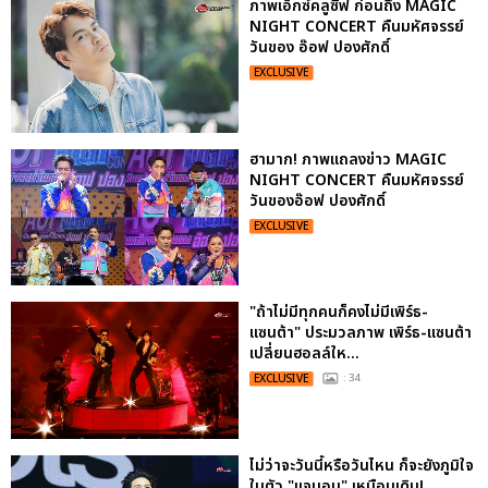
ภาพเอ็กซ์คลูซีฟ ก่อนถึง MAGIC
NIGHT CONCERT คืนมหัศจรรย์
วันของ อ๊อฟ ปองศักดิ์
EXCLUSIVE
ฮามาก! ภาพแถลงข่าว MAGIC
NIGHT CONCERT คืนมหัศจรรย์
วันของอ๊อฟ ปองศักดิ์
EXCLUSIVE
"ถ้าไม่มีทุกคนก็คงไม่มีเพิร์ธ-
แซนต้า" ประมวลภาพ เพิร์ธ-แซนต้า
เปลี่ยนฮอลล์ให...
EXCLUSIVE
: 34
ไม่ว่าจะวันนี้หรือวันไหน ก็จะยังภูมิใจ
ในตัว "แจบอม" เหมือนเดิม!