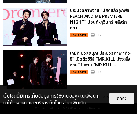
ประมวลภาพงาน “มีสติแล้วลูกพีช
PEACH AND ME PREMIERE
NIGHT” ปอนด์-ภูวินทร์ คลั่งรัก
หวา...
EXCLUSIVE
: 16
เคมีดี มวลสนุก! ประมวลภาพ “ดิว-
ธี” เปิดตัวซีรีส์ “MR.KILL มังงะสั่ง
ตาย” ในงาน “MR.KILL...
EXCLUSIVE
: 14
เว็บไซต์นี้มีการเก็บข้อมูลการใช้งานของคุณเพื่อนำ
ประมวลภาพค่ำคืนแห่งความทรงจำ
เกี่ยวกับเรา
ติดต่อลงโฆษณา
ติดต่อเรา
ตกลง
ของ ITZY และมิดจีไทย ในวันที่
มาใช้วางแผนและบริหารเว็บไซต์
อ่านเพิ่มเติม
หัวใจส่องสว่างไปพร้อมกัน
© 2026
THAITICKETMAJOR
All Rights Reserved.
EXCLUSIVE
: 11