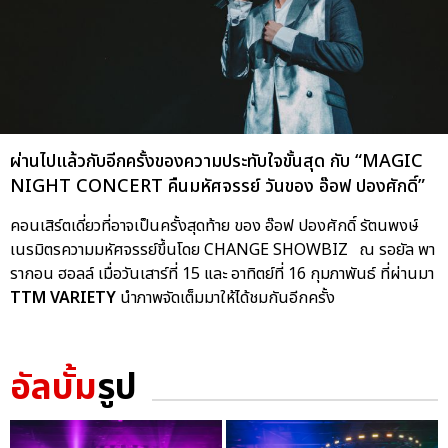
ผ่านไปแล้วกับอีกครั้งของความประทับใจขั้นสุด กับ “MAGIC
NIGHT CONCERT คืนมหัศจรรย์ วันของ อ๊อฟ ปองศักดิ์”
คอนเสิร์ตเดี่ยวที่อาจเป็นครั้งสุดท้าย ของ อ๊อฟ ปองศักดิ์ รัตนพงษ์
เนรมิตรความมหัศจรรย์ขึ้นโดย CHANGE SHOWBIZ ณ รอยัล พา
รากอน ฮอลล์ เมื่อวันเสาร์ที่ 15 และ อาทิตย์ที่ 16 กุมภาพันธ์ ที่ผ่านมา
TTM VARIETY
นำภาพจัดเต็มมาให้ได้ชมกันอีกครั้ง
อัลบั้ม
รูป