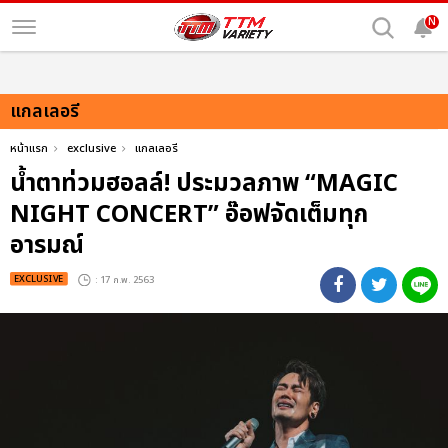
N
แกลเลอรี
หน้าแรก
exclusive
แกลเลอรี
น้ำตาท่วมฮอลล์! ประมวลภาพ “MAGIC
NIGHT CONCERT” อ๊อฟจัดเต็มทุก
อารมณ์
EXCLUSIVE
: 17 ก.พ. 2563