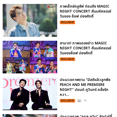
ภาพเอ็กซ์คลูซีฟ ก่อนถึง MAGIC
NIGHT CONCERT คืนมหัศจรรย์
วันของ อ๊อฟ ปองศักดิ์
EXCLUSIVE
ฮามาก! ภาพแถลงข่าว MAGIC
NIGHT CONCERT คืนมหัศจรรย์
วันของอ๊อฟ ปองศักดิ์
EXCLUSIVE
ประมวลภาพงาน “มีสติแล้วลูกพีช
PEACH AND ME PREMIERE
NIGHT” ปอนด์-ภูวินทร์ คลั่งรัก
หวา...
EXCLUSIVE
: 16
ประมวลภาพ “จอส-กวิน” จัดปาร์ตี้