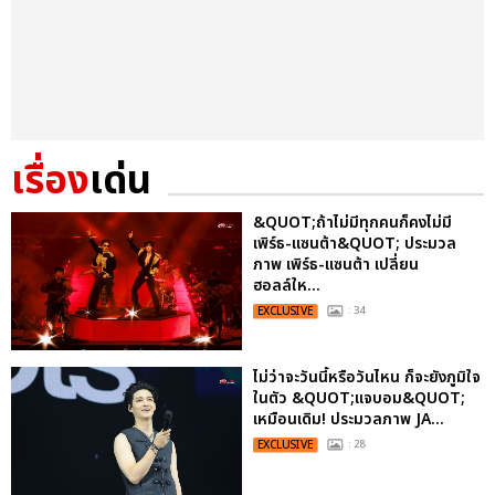
เรื่อง
เด่น
&QUOT;ถ้าไม่มีทุกคนก็คงไม่มี
เพิร์ธ-แซนต้า&QUOT; ประมวล
ภาพ เพิร์ธ-แซนต้า เปลี่ยน
ฮอลล์ให...
EXCLUSIVE
: 34
ไม่ว่าจะวันนี้หรือวันไหน ก็จะยังภูมิใจ
ในตัว &QUOT;แจบอม&QUOT;
เหมือนเดิม! ประมวลภาพ JA...
EXCLUSIVE
: 28