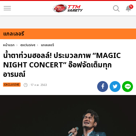
N
แกลเลอรี
หน้าแรก
exclusive
แกลเลอรี
น้ำตาท่วมฮอลล์! ประมวลภาพ “MAGIC
NIGHT CONCERT” อ๊อฟจัดเต็มทุก
อารมณ์
EXCLUSIVE
: 17 ก.พ. 2563