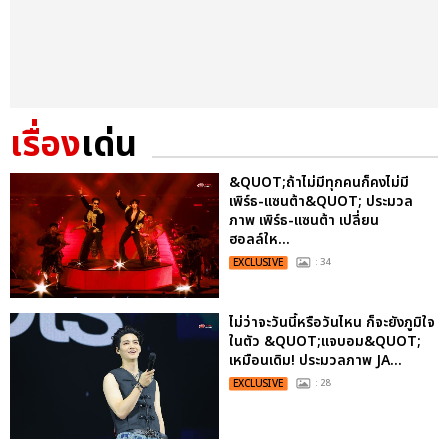
เรื่อง
เด่น
&QUOT;ถ้าไม่มีทุกคนก็คงไม่มี
เพิร์ธ-แซนต้า&QUOT; ประมวล
ภาพ เพิร์ธ-แซนต้า เปลี่ยน
ฮอลล์ให...
EXCLUSIVE
: 34
ไม่ว่าจะวันนี้หรือวันไหน ก็จะยังภูมิใจ
ในตัว &QUOT;แจบอม&QUOT;
เหมือนเดิม! ประมวลภาพ JA...
EXCLUSIVE
: 28