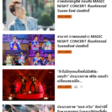
ภาพเอ็กซ์คลูซีฟ ก่อนถึง MAGIC
NIGHT CONCERT คืนมหัศจรรย์
วันของ อ๊อฟ ปองศักดิ์
EXCLUSIVE
ฮามาก! ภาพแถลงข่าว MAGIC
NIGHT CONCERT คืนมหัศจรรย์
วันของอ๊อฟ ปองศักดิ์
EXCLUSIVE
"ถ้าไม่มีทุกคนก็คงไม่มีเพิร์ธ-
แซนต้า" ประมวลภาพ เพิร์ธ-แซนต้า
เปลี่ยนฮอลล์ให...
EXCLUSIVE
: 34
ประมวลภาพ “จอส-กวิน” จัดปาร์ตี้
ริมหาดสุดฮอต ในคอนเสิร์ตครั้งยิ่ง