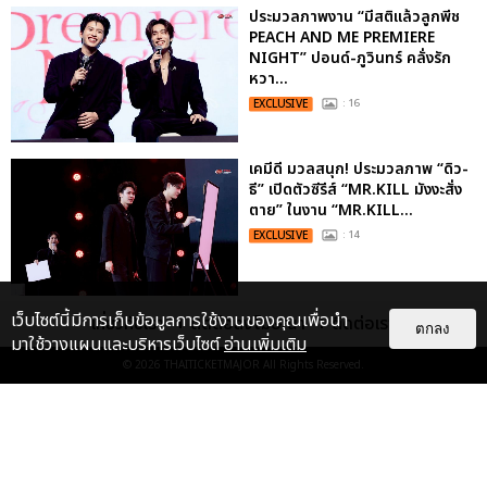
ประมวลภาพงาน “มีสติแล้วลูกพีช
PEACH AND ME PREMIERE
NIGHT” ปอนด์-ภูวินทร์ คลั่งรัก
หวา...
EXCLUSIVE
: 16
เคมีดี มวลสนุก! ประมวลภาพ “ดิว-
ธี” เปิดตัวซีรีส์ “MR.KILL มังงะสั่ง
ตาย” ในงาน “MR.KILL...
EXCLUSIVE
: 14
เว็บไซต์นี้มีการเก็บข้อมูลการใช้งานของคุณเพื่อนำ
ประมวลภาพค่ำคืนแห่งความทรงจำ
เกี่ยวกับเรา
ติดต่อลงโฆษณา
ติดต่อเรา
ตกลง
ของ ITZY และมิดจีไทย ในวันที่
มาใช้วางแผนและบริหารเว็บไซต์
อ่านเพิ่มเติม
หัวใจส่องสว่างไปพร้อมกัน
© 2026
THAITICKETMAJOR
All Rights Reserved.
EXCLUSIVE
: 11