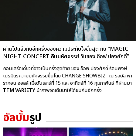
ผ่านไปแล้วกับอีกครั้งของความประทับใจขั้นสุด กับ “MAGIC
NIGHT CONCERT คืนมหัศจรรย์ วันของ อ๊อฟ ปองศักดิ์”
คอนเสิร์ตเดี่ยวที่อาจเป็นครั้งสุดท้าย ของ อ๊อฟ ปองศักดิ์ รัตนพงษ์
เนรมิตรความมหัศจรรย์ขึ้นโดย CHANGE SHOWBIZ ณ รอยัล พา
รากอน ฮอลล์ เมื่อวันเสาร์ที่ 15 และ อาทิตย์ที่ 16 กุมภาพันธ์ ที่ผ่านมา
TTM VARIETY
นำภาพจัดเต็มมาให้ได้ชมกันอีกครั้ง
อัลบั้ม
รูป