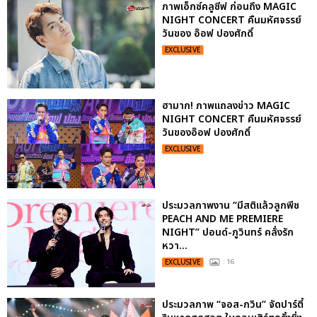
ภาพเอ็กซ์คลูซีฟ ก่อนถึง MAGIC
NIGHT CONCERT คืนมหัศจรรย์
วันของ อ๊อฟ ปองศักดิ์
EXCLUSIVE
ฮามาก! ภาพแถลงข่าว MAGIC
NIGHT CONCERT คืนมหัศจรรย์
วันของอ๊อฟ ปองศักดิ์
EXCLUSIVE
ประมวลภาพงาน “มีสติแล้วลูกพีช
PEACH AND ME PREMIERE
NIGHT” ปอนด์-ภูวินทร์ คลั่งรัก
หวา...
EXCLUSIVE
: 16
ประมวลภาพ “จอส-กวิน” จัดปาร์ตี้