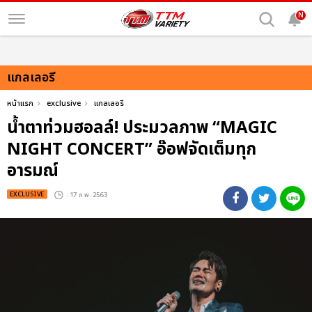
N
แกลเลอรี
หน้าแรก
exclusive
แกลเลอรี
น้ำตาท่วมฮอลล์! ประมวลภาพ “MAGIC
NIGHT CONCERT” อ๊อฟจัดเต็มทุก
อารมณ์
EXCLUSIVE
: 17 ก.พ. 2563