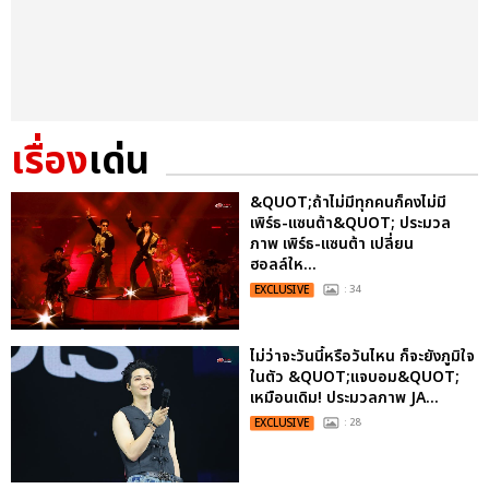
เรื่อง
เด่น
&QUOT;ถ้าไม่มีทุกคนก็คงไม่มี
เพิร์ธ-แซนต้า&QUOT; ประมวล
ภาพ เพิร์ธ-แซนต้า เปลี่ยน
ฮอลล์ให...
EXCLUSIVE
: 34
ไม่ว่าจะวันนี้หรือวันไหน ก็จะยังภูมิใจ
ในตัว &QUOT;แจบอม&QUOT;
เหมือนเดิม! ประมวลภาพ JA...
EXCLUSIVE
: 28