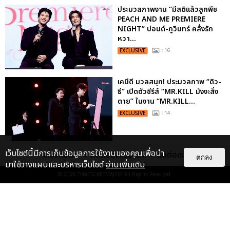
ประมวลภาพงาน “มีสติแล้วลูกพีช
PEACH AND ME PREMIERE
NIGHT” ปอนด์-ภูวินทร์ คลั่งรัก
หวา...
EXCLUSIVE
: 16
เคมีดี มวลสนุก! ประมวลภาพ “ดิว-
ธี” เปิดตัวซีรีส์ “MR.KILL มังงะสั่ง
ตาย” ในงาน “MR.KILL...
EXCLUSIVE
: 14
เว็บไซต์นี้มีการเก็บข้อมูลการใช้งานของคุณเพื่อนำ
ประมวลภาพค่ำคืนแห่งความทรงจำ
เกี่ยวกับเรา
ติดต่อลงโฆษณา
ติดต่อเรา
ตกลง
ของ ITZY และมิดจีไทย ในวันที่
มาใช้วางแผนและบริหารเว็บไซต์
อ่านเพิ่มเติม
หัวใจส่องสว่างไปพร้อมกัน
© 2026
THAITICKETMAJOR
All Rights Reserved.
EXCLUSIVE
: 11