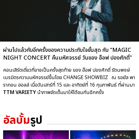
ผ่านไปแล้วกับอีกครั้งของความประทับใจขั้นสุด กับ “MAGIC
NIGHT CONCERT คืนมหัศจรรย์ วันของ อ๊อฟ ปองศักดิ์”
คอนเสิร์ตเดี่ยวที่อาจเป็นครั้งสุดท้าย ของ อ๊อฟ ปองศักดิ์ รัตนพงษ์
เนรมิตรความมหัศจรรย์ขึ้นโดย CHANGE SHOWBIZ ณ รอยัล พา
รากอน ฮอลล์ เมื่อวันเสาร์ที่ 15 และ อาทิตย์ที่ 16 กุมภาพันธ์ ที่ผ่านมา
TTM VARIETY
นำภาพจัดเต็มมาให้ได้ชมกันอีกครั้ง
อัลบั้ม
รูป