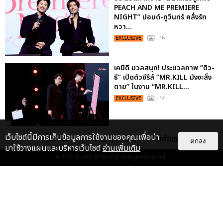
PEACH AND ME PREMIERE
NIGHT” ปอนด์-ภูวินทร์ คลั่งรัก
หวา...
EXCLUSIVE
: 16
เคมีดี มวลสนุก! ประมวลภาพ “ดิว-
ธี” เปิดตัวซีรีส์ “MR.KILL มังงะสั่ง
ตาย” ในงาน “MR.KILL...
EXCLUSIVE
: 14
เว็บไซต์นี้มีการเก็บข้อมูลการใช้งานของคุณเพื่อนำ
ประมวลภาพค่ำคืนแห่งความทรงจำ
เกี่ยวกับเรา
ติดต่อลงโฆษณา
ติดต่อเรา
ตกลง
ของ ITZY และมิดจีไทย ในวันที่
มาใช้วางแผนและบริหารเว็บไซต์
อ่านเพิ่มเติม
หัวใจส่องสว่างไปพร้อมกัน
© 2026
THAITICKETMAJOR
All Rights Reserved.
EXCLUSIVE
: 11