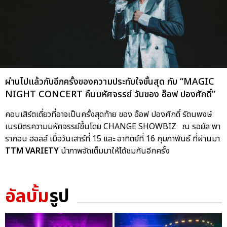
ผ่านไปแล้วกับอีกครั้งของความประทับใจขั้นสุด กับ “MAGIC
NIGHT CONCERT คืนมหัศจรรย์ วันของ อ๊อฟ ปองศักดิ์”
คอนเสิร์ตเดี่ยวที่อาจเป็นครั้งสุดท้าย ของ อ๊อฟ ปองศักดิ์ รัตนพงษ์
เนรมิตรความมหัศจรรย์ขึ้นโดย CHANGE SHOWBIZ ณ รอยัล พา
รากอน ฮอลล์ เมื่อวันเสาร์ที่ 15 และ อาทิตย์ที่ 16 กุมภาพันธ์ ที่ผ่านมา
TTM VARIETY
นำภาพจัดเต็มมาให้ได้ชมกันอีกครั้ง
อัลบั้ม
รูป