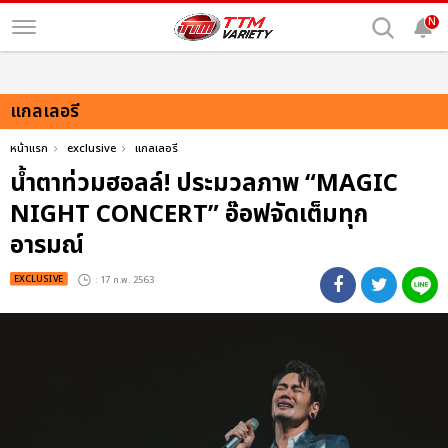
N
แกลเลอรี
หน้าแรก
exclusive
แกลเลอรี
น้ำตาท่วมฮอลล์! ประมวลภาพ “MAGIC
NIGHT CONCERT” อ๊อฟจัดเต็มทุก
อารมณ์
EXCLUSIVE
: 17 ก.พ. 2563