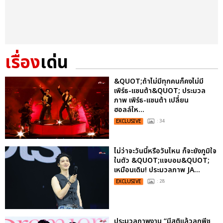
เรื่อง
เด่น
&QUOT;ถ้าไม่มีทุกคนก็คงไม่มี
เพิร์ธ-แซนต้า&QUOT; ประมวล
ภาพ เพิร์ธ-แซนต้า เปลี่ยน
ฮอลล์ให...
EXCLUSIVE
: 34
ไม่ว่าจะวันนี้หรือวันไหน ก็จะยังภูมิใจ
ในตัว &QUOT;แจบอม&QUOT;
เหมือนเดิม! ประมวลภาพ JA...
EXCLUSIVE
: 28
ประมวลภาพงาน “มีสติแล้วลูกพีช