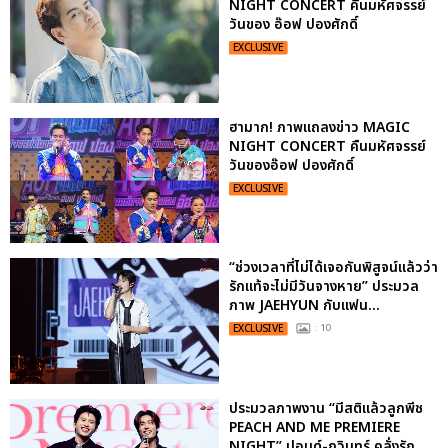
NIGHT CONCERT คืนมหัศจรรย์
วันของ อ๊อฟ ปองศักดิ์
EXCLUSIVE
ฮามาก! ภาพแถลงข่าว MAGIC
NIGHT CONCERT คืนมหัศจรรย์
วันของอ๊อฟ ปองศักดิ์
EXCLUSIVE
“ช่วงเวลาที่ไม่ได้เจอกันพิสูจน์แล้วว่า
รักแท้จะไม่มีวันจางหาย” ประมวล
ภาพ JAEHYUN กับแฟน...
EXCLUSIVE
: 10
ประมวลภาพงาน “มีสติแล้วลูกพีช
PEACH AND ME PREMIERE
NIGHT” ปอนด์-ภูวินทร์ คลั่งรัก