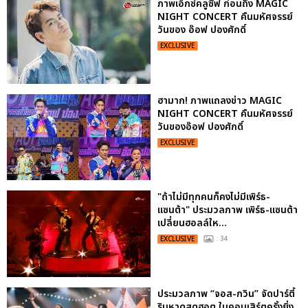
ภาพเอ็กซ์คลูซีฟ ก่อนถึง MAGIC
NIGHT CONCERT คืนมหัศจรรย์
วันของ อ๊อฟ ปองศักดิ์
EXCLUSIVE
ฮามาก! ภาพแถลงข่าว MAGIC
NIGHT CONCERT คืนมหัศจรรย์
วันของอ๊อฟ ปองศักดิ์
EXCLUSIVE
"ถ้าไม่มีทุกคนก็คงไม่มีเพิร์ธ-
แซนต้า" ประมวลภาพ เพิร์ธ-แซนต้า
เปลี่ยนฮอลล์ให...
EXCLUSIVE
: 34
ประมวลภาพ “จอส-กวิน” จัดปาร์ตี้
ริมหาดสุดฮอต ในคอนเสิร์ตครั้งยิ่ง