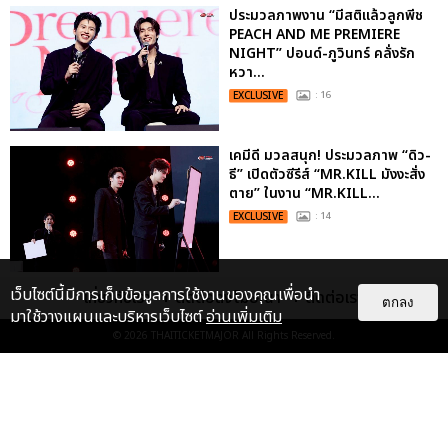
ประมวลภาพงาน “มีสติแล้วลูกพีช
PEACH AND ME PREMIERE
NIGHT” ปอนด์-ภูวินทร์ คลั่งรัก
หวา...
EXCLUSIVE
: 16
เคมีดี มวลสนุก! ประมวลภาพ “ดิว-
ธี” เปิดตัวซีรีส์ “MR.KILL มังงะสั่ง
ตาย” ในงาน “MR.KILL...
EXCLUSIVE
: 14
เว็บไซต์นี้มีการเก็บข้อมูลการใช้งานของคุณเพื่อนำ
ประมวลภาพค่ำคืนแห่งความทรงจำ
เกี่ยวกับเรา
ติดต่อลงโฆษณา
ติดต่อเรา
ตกลง
ของ ITZY และมิดจีไทย ในวันที่
มาใช้วางแผนและบริหารเว็บไซต์
อ่านเพิ่มเติม
หัวใจส่องสว่างไปพร้อมกัน
© 2026
THAITICKETMAJOR
All Rights Reserved.
EXCLUSIVE
: 11