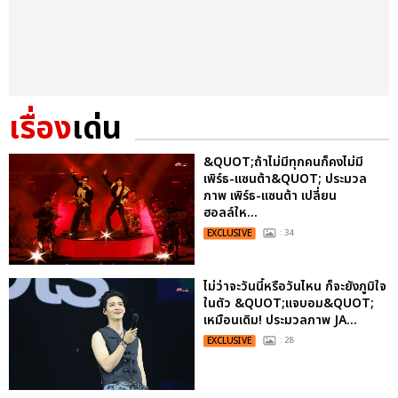
เรื่อง
เด่น
&QUOT;ถ้าไม่มีทุกคนก็คงไม่มี
เพิร์ธ-แซนต้า&QUOT; ประมวล
ภาพ เพิร์ธ-แซนต้า เปลี่ยน
ฮอลล์ให...
EXCLUSIVE
: 34
ไม่ว่าจะวันนี้หรือวันไหน ก็จะยังภูมิใจ
ในตัว &QUOT;แจบอม&QUOT;
เหมือนเดิม! ประมวลภาพ JA...
EXCLUSIVE
: 28