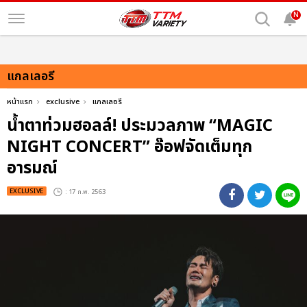
N
แกลเลอรี
หน้าแรก
exclusive
แกลเลอรี
น้ำตาท่วมฮอลล์! ประมวลภาพ “MAGIC
NIGHT CONCERT” อ๊อฟจัดเต็มทุก
อารมณ์
EXCLUSIVE
: 17 ก.พ. 2563