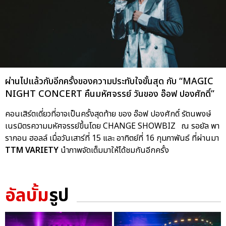
ผ่านไปแล้วกับอีกครั้งของความประทับใจขั้นสุด กับ “MAGIC
NIGHT CONCERT คืนมหัศจรรย์ วันของ อ๊อฟ ปองศักดิ์”
คอนเสิร์ตเดี่ยวที่อาจเป็นครั้งสุดท้าย ของ อ๊อฟ ปองศักดิ์ รัตนพงษ์
เนรมิตรความมหัศจรรย์ขึ้นโดย CHANGE SHOWBIZ ณ รอยัล พา
รากอน ฮอลล์ เมื่อวันเสาร์ที่ 15 และ อาทิตย์ที่ 16 กุมภาพันธ์ ที่ผ่านมา
TTM VARIETY
นำภาพจัดเต็มมาให้ได้ชมกันอีกครั้ง
อัลบั้ม
รูป