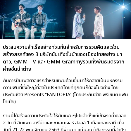
ประสบความสำเร็จอย่างท่วมท้นสำหรับการร่วมคิดและร่วม
สร้างสรรค์ของ 3 บริษัทบันเทิงชั้นนำของเมืองไทยอย่าง นา
ดาว, GMM TV และ GMM Grammyรวมทั้งพันธมิตรจาก
ค่ายชั้นนำต่าง
กับการปั้นเฟสติวัลแรกสำหรับแฟนด้อมขึ้นมาให้กลายเป็นมหกรรม
ความฟินที่ยิ่งใหญ่ที่สุดในประเทศไทยที่ทุกคนก็ต้องไปอย่าง ไทย
ประกันชีวิต Presents “FANTOPIA” (ไทยประกันชีวิต พรีเซนต์ แฟน
โทเปีย)
งานนี้ได้สร้างความประทับใจให้กับแฟนๆไปแล้วตั้งแต่เช้าจรดค่ำตลอด
2 วัน ที่ อิมแพค อารีน่า และ ชาเลนเจอร์ ฮอลล์ 1 เมืองทองธานี เมื่อ
วันที่ 21-22 พฤศจิกายน 2563 ที่ผ่านมา แน่นอนว่ากิจกรรมที่สุดปัง