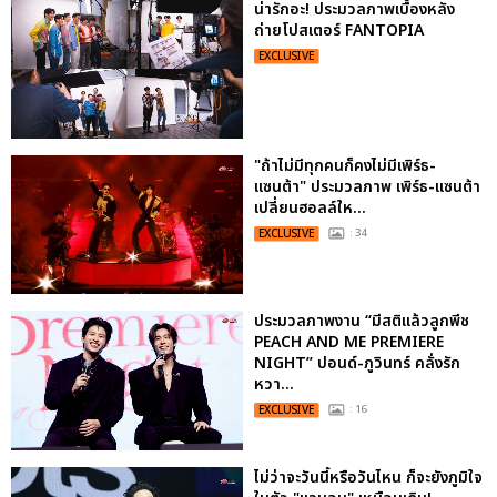
น่ารักอะ! ประมวลภาพเบื้องหลัง
ถ่ายโปสเตอร์ FANTOPIA
EXCLUSIVE
"ถ้าไม่มีทุกคนก็คงไม่มีเพิร์ธ-
แซนต้า" ประมวลภาพ เพิร์ธ-แซนต้า
เปลี่ยนฮอลล์ให...
EXCLUSIVE
: 34
ประมวลภาพงาน “มีสติแล้วลูกพีช
PEACH AND ME PREMIERE
NIGHT” ปอนด์-ภูวินทร์ คลั่งรัก
หวา...
EXCLUSIVE
: 16
ไม่ว่าจะวันนี้หรือวันไหน ก็จะยังภูมิใจ