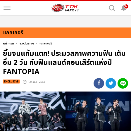
N
แกลเลอรี
หน้าแรก
exclusive
แกลเลอรี
ยิ้มจนแก้มแตก! ประมวลภาพความฟิน เต็ม
อิ่ม 2 วัน กับฟินแลนด์คอนเสิร์ตแห่งปี
FANTOPIA
EXCLUSIVE
: 24 พ.ย. 2563