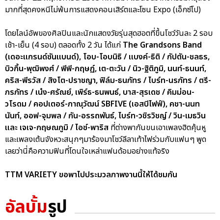
มากที่สุดคงหนีไม่พ้นการแสดงคอนเสิร์ตและโซน Expo (เอ็กซ์โป)
โดยไลน์อัพของศิลปินและนักแสดงวัยรุ่นสุดฮอตที่ขึ้นโชว์วันละ 2 รอบ
เช้า-เย็น (4 รอบ) ตลอดทั้ง 2 วัน ได้แก่
The Grandsons Band
(เดอะแกรนด์ซันแบนด์), โอบ-โอบนิธิ / แบงค์-ธิติ / กัปตัน-ชลธร,
บิวกิ้น-พุฒิพงศ์ / พีพี-กฤษฏ์, เต-ตะวัน / นิว-ฐิติภูมิ, นนท์-ธนนท์,
คริส-พีรวัส / สิงโต-ปราชญา, ฟิล์ม-ธนภัทร / ไบร์ท-นรภัทร / ตรี-
ภรภัทร / เน๋ง-ศรัณย์, เพิร์ธ-ธนพนธ์, บาส-สุรเดช / คิมม่อน-
วโรดม / คอปเตอร์-ภาณุวัฒน์ SBFIVE (เอสบีไฟฟ์), คชา-นนท
นันท์, ออฟ-จุมพล / กัน-อรรถพันธ์, ไบร์ท-วชิรวิชญ์ / วิน-เมธวิน
และ เจเจ-กฤษณภูมิ / ไอซ์-พาริส
ที่ต่างพากันขนเอาเพลงฮิตคุ้นหู
และเพลงเต้นจังหวะสนุกๆมาร้องมาโชว์ลีลาเท้าไฟร่วมกับแฟนๆ พูด
เลยว่านี่คือความฟินที่โดนใจเหล่าแฟนด้อมอย่างแท้จริง
TTM VARIETY ขอพาไปประมวลภาพงานนี้ให้ได้ชมกัน
อัลบั้ม
รูป