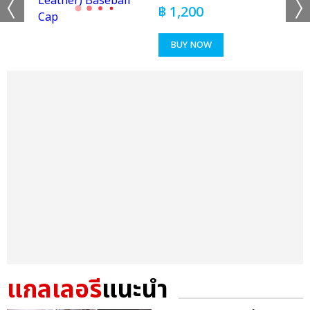
฿
1,200
BUY NOW
แกลเลอรี
แนะนำ