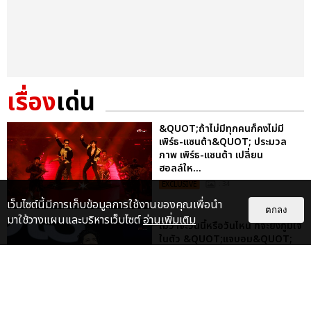
เรื่อง
เด่น
&QUOT;ถ้าไม่มีทุกคนก็คงไม่มี
เพิร์ธ-แซนต้า&QUOT; ประมวล
ภาพ เพิร์ธ-แซนต้า เปลี่ยน
ฮอลล์ให...
EXCLUSIVE
: 34
เว็บไซต์นี้มีการเก็บข้อมูลการใช้งานของคุณเพื่อนำ
ตกลง
มาใช้วางแผนและบริหารเว็บไซต์
อ่านเพิ่มเติม
ไม่ว่าจะวันนี้หรือวันไหน ก็จะยังภูมิใจ
ในตัว &QUOT;แจบอม&QUOT;
เหมือนเดิม! ประมวลภาพ JA...
EXCLUSIVE
: 28