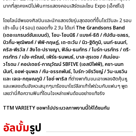
มากที่สุดคงหนีไม่พ้นการแสดงคอนเสิร์ตและโซน Expo (เอ็กซ์โป)
โดยไลน์อัพของศิลปินและนักแสดงวัยรุ่นสุดฮอตที่ขึ้นโชว์วันละ 2 รอบ
เช้า-เย็น (4 รอบ) ตลอดทั้ง 2 วัน ได้แก่
The Grandsons Band
(เดอะแกรนด์ซันแบนด์), โอบ-โอบนิธิ / แบงค์-ธิติ / กัปตัน-ชลธร,
บิวกิ้น-พุฒิพงศ์ / พีพี-กฤษฏ์, เต-ตะวัน / นิว-ฐิติภูมิ, นนท์-ธนนท์,
คริส-พีรวัส / สิงโต-ปราชญา, ฟิล์ม-ธนภัทร / ไบร์ท-นรภัทร / ตรี-
ภรภัทร / เน๋ง-ศรัณย์, เพิร์ธ-ธนพนธ์, บาส-สุรเดช / คิมม่อน-
วโรดม / คอปเตอร์-ภาณุวัฒน์ SBFIVE (เอสบีไฟฟ์), คชา-นนท
นันท์, ออฟ-จุมพล / กัน-อรรถพันธ์, ไบร์ท-วชิรวิชญ์ / วิน-เมธวิน
และ เจเจ-กฤษณภูมิ / ไอซ์-พาริส
ที่ต่างพากันขนเอาเพลงฮิตคุ้นหู
และเพลงเต้นจังหวะสนุกๆมาร้องมาโชว์ลีลาเท้าไฟร่วมกับแฟนๆ พูด
เลยว่านี่คือความฟินที่โดนใจเหล่าแฟนด้อมอย่างแท้จริง
TTM VARIETY ขอพาไปประมวลภาพงานนี้ให้ได้ชมกัน
อัลบั้ม
รูป