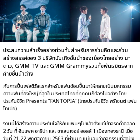
ประสบความสำเร็จอย่างท่วมท้นสำหรับการร่วมคิดและร่วม
สร้างสรรค์ของ 3 บริษัทบันเทิงชั้นนำของเมืองไทยอย่าง นา
ดาว, GMM TV และ GMM Grammyรวมทั้งพันธมิตรจาก
ค่ายชั้นนำต่าง
กับการปั้นเฟสติวัลแรกสำหรับแฟนด้อมขึ้นมาให้กลายเป็นมหกรรม
ความฟินที่ยิ่งใหญ่ที่สุดในประเทศไทยที่ทุกคนก็ต้องไปอย่าง ไทย
ประกันชีวิต Presents “FANTOPIA” (ไทยประกันชีวิต พรีเซนต์ แฟน
โทเปีย)
งานนี้ได้สร้างความประทับใจให้กับแฟนๆไปแล้วตั้งแต่เช้าจรดค่ำตลอด
2 วัน ที่ อิมแพค อารีน่า และ ชาเลนเจอร์ ฮอลล์ 1 เมืองทองธานี เมื่อ
วันที่ 21-22 พฤศจิกายน 2563 ที่ผ่านมา แน่นอนว่ากิจกรรมที่สุดปัง