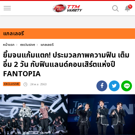
N
แกลเลอรี
หน้าแรก
exclusive
แกลเลอรี
ยิ้มจนแก้มแตก! ประมวลภาพความฟิน เต็ม
อิ่ม 2 วัน กับฟินแลนด์คอนเสิร์ตแห่งปี
FANTOPIA
EXCLUSIVE
: 24 พ.ย. 2563