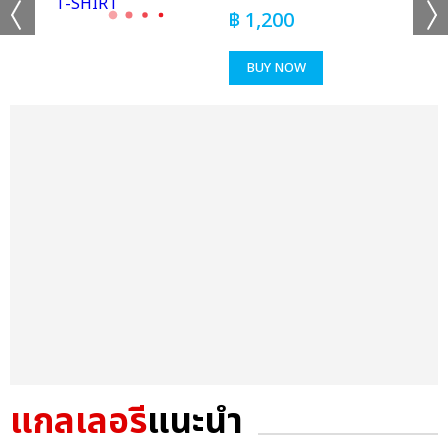
฿
1,200
BUY NOW
แกลเลอรี
แนะนำ