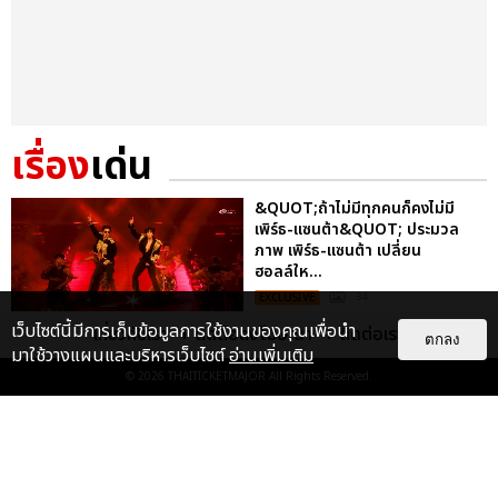
เรื่อง
เด่น
&QUOT;ถ้าไม่มีทุกคนก็คงไม่มี
เพิร์ธ-แซนต้า&QUOT; ประมวล
ภาพ เพิร์ธ-แซนต้า เปลี่ยน
ฮอลล์ให...
EXCLUSIVE
: 34
เว็บไซต์นี้มีการเก็บข้อมูลการใช้งานของคุณเพื่อนำ
เกี่ยวกับเรา
ติดต่อลงโฆษณา
ติดต่อเรา
ตกลง
มาใช้วางแผนและบริหารเว็บไซต์
อ่านเพิ่มเติม
ไม่ว่าจะวันนี้หรือวันไหน ก็จะยังภูมิใจ
© 2026
THAITICKETMAJOR
All Rights Reserved.
ในตัว &QUOT;แจบอม&QUOT;
เหมือนเดิม! ประมวลภาพ JA...
EXCLUSIVE
: 28