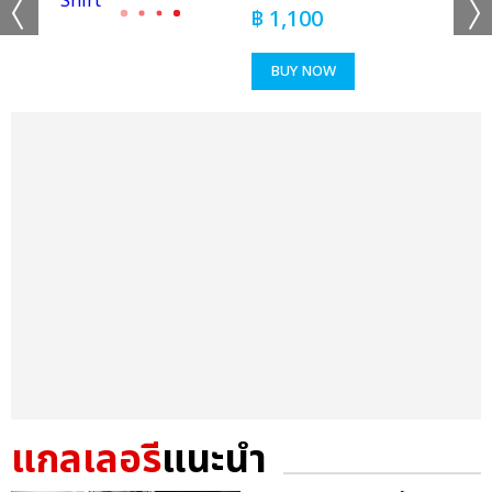
฿
1,100
BUY NOW
แกลเลอรี
แนะนำ