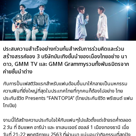
ประสบความสำเร็จอย่างท่วมท้นสำหรับการร่วมคิดและร่วม
สร้างสรรค์ของ 3 บริษัทบันเทิงชั้นนำของเมืองไทยอย่าง นา
ดาว, GMM TV และ GMM Grammyรวมทั้งพันธมิตรจาก
ค่ายชั้นนำต่าง
กับการปั้นเฟสติวัลแรกสำหรับแฟนด้อมขึ้นมาให้กลายเป็นมหกรรม
ความฟินที่ยิ่งใหญ่ที่สุดในประเทศไทยที่ทุกคนก็ต้องไปอย่าง ไทย
ประกันชีวิต Presents “FANTOPIA” (ไทยประกันชีวิต พรีเซนต์ แฟน
โทเปีย)
งานนี้ได้สร้างความประทับใจให้กับแฟนๆไปแล้วตั้งแต่เช้าจรดค่ำตลอด
2 วัน ที่ อิมแพค อารีน่า และ ชาเลนเจอร์ ฮอลล์ 1 เมืองทองธานี เมื่อ
วันที่ 21-22 พฤศจิกายน 2563 ที่ผ่านมา แน่นอนว่ากิจกรรมที่สุดปัง