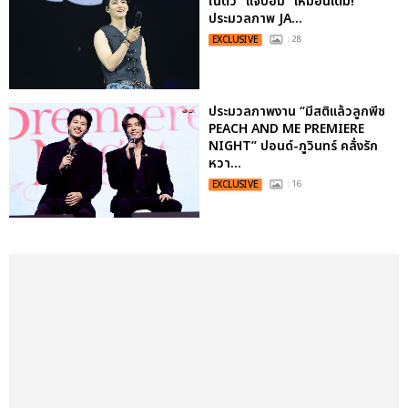
ในตัว "แจบอม" เหมือนเดิม!
ประมวลภาพ JA...
EXCLUSIVE
: 28
ประมวลภาพงาน “มีสติแล้วลูกพีช
PEACH AND ME PREMIERE
NIGHT” ปอนด์-ภูวินทร์ คลั่งรัก
หวา...
EXCLUSIVE
: 16