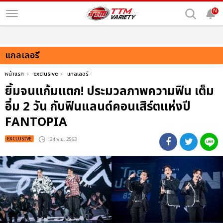
N
แกลเลอรี
หน้าแรก
exclusive
แกลเลอรี
ยิ้มจนแก้มแตก! ประมวลภาพความฟิน เต็ม
อิ่ม 2 วัน กับฟินแลนด์คอนเสิร์ตแห่งปี
FANTOPIA
EXCLUSIVE
: 24 พ.ย. 2563