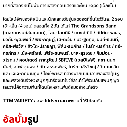
มากที่สุดคงหนีไม่พ้นการแสดงคอนเสิร์ตและโซน Expo (เอ็กซ์โป)
โดยไลน์อัพของศิลปินและนักแสดงวัยรุ่นสุดฮอตที่ขึ้นโชว์วันละ 2 รอบ
เช้า-เย็น (4 รอบ) ตลอดทั้ง 2 วัน ได้แก่
The Grandsons Band
(เดอะแกรนด์ซันแบนด์), โอบ-โอบนิธิ / แบงค์-ธิติ / กัปตัน-ชลธร,
บิวกิ้น-พุฒิพงศ์ / พีพี-กฤษฏ์, เต-ตะวัน / นิว-ฐิติภูมิ, นนท์-ธนนท์,
คริส-พีรวัส / สิงโต-ปราชญา, ฟิล์ม-ธนภัทร / ไบร์ท-นรภัทร / ตรี-
ภรภัทร / เน๋ง-ศรัณย์, เพิร์ธ-ธนพนธ์, บาส-สุรเดช / คิมม่อน-
วโรดม / คอปเตอร์-ภาณุวัฒน์ SBFIVE (เอสบีไฟฟ์), คชา-นนท
นันท์, ออฟ-จุมพล / กัน-อรรถพันธ์, ไบร์ท-วชิรวิชญ์ / วิน-เมธวิน
และ เจเจ-กฤษณภูมิ / ไอซ์-พาริส
ที่ต่างพากันขนเอาเพลงฮิตคุ้นหู
และเพลงเต้นจังหวะสนุกๆมาร้องมาโชว์ลีลาเท้าไฟร่วมกับแฟนๆ พูด
เลยว่านี่คือความฟินที่โดนใจเหล่าแฟนด้อมอย่างแท้จริง
TTM VARIETY ขอพาไปประมวลภาพงานนี้ให้ได้ชมกัน
อัลบั้ม
รูป