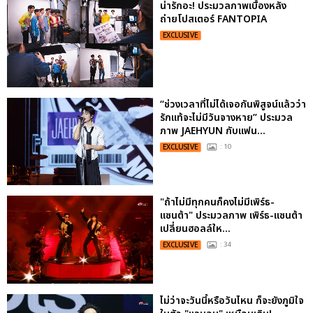
น่ารักอะ! ประมวลภาพเบื้องหลัง
ถ่ายโปสเตอร์ FANTOPIA
EXCLUSIVE
“ช่วงเวลาที่ไม่ได้เจอกันพิสูจน์แล้วว่า
รักแท้จะไม่มีวันจางหาย” ประมวล
ภาพ JAEHYUN กับแฟน...
EXCLUSIVE
: 10
"ถ้าไม่มีทุกคนก็คงไม่มีเพิร์ธ-
แซนต้า" ประมวลภาพ เพิร์ธ-แซนต้า
เปลี่ยนฮอลล์ให...
EXCLUSIVE
: 34
ไม่ว่าจะวันนี้หรือวันไหน ก็จะยังภูมิใจ