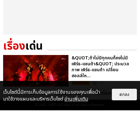
เรื่อง
เด่น
&QUOT;ถ้าไม่มีทุกคนก็คงไม่มี
เพิร์ธ-แซนต้า&QUOT; ประมวล
ภาพ เพิร์ธ-แซนต้า เปลี่ยน
ฮอลล์ให...
EXCLUSIVE
: 34
เว็บไซต์นี้มีการเก็บข้อมูลการใช้งานของคุณเพื่อนำ
เกี่ยวกับเรา
ติดต่อลงโฆษณา
ติดต่อเรา
ตกลง
มาใช้วางแผนและบริหารเว็บไซต์
อ่านเพิ่มเติม
ไม่ว่าจะวันนี้หรือวันไหน ก็จะยังภูมิใจ
© 2026
THAITICKETMAJOR
All Rights Reserved.
ในตัว &QUOT;แจบอม&QUOT;
เหมือนเดิม! ประมวลภาพ JA...
EXCLUSIVE
: 28