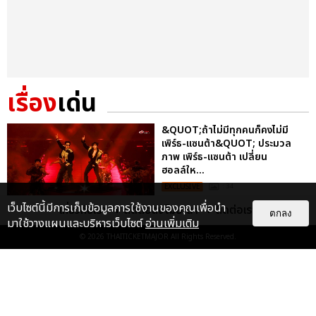
เรื่อง
เด่น
&QUOT;ถ้าไม่มีทุกคนก็คงไม่มี
เพิร์ธ-แซนต้า&QUOT; ประมวล
ภาพ เพิร์ธ-แซนต้า เปลี่ยน
ฮอลล์ให...
EXCLUSIVE
: 34
เว็บไซต์นี้มีการเก็บข้อมูลการใช้งานของคุณเพื่อนำ
เกี่ยวกับเรา
ติดต่อลงโฆษณา
ติดต่อเรา
ตกลง
มาใช้วางแผนและบริหารเว็บไซต์
อ่านเพิ่มเติม
ไม่ว่าจะวันนี้หรือวันไหน ก็จะยังภูมิใจ
© 2026
THAITICKETMAJOR
All Rights Reserved.
ในตัว &QUOT;แจบอม&QUOT;
เหมือนเดิม! ประมวลภาพ JA...
EXCLUSIVE
: 28