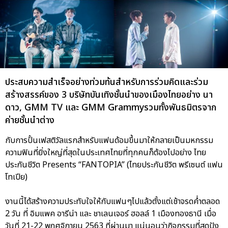
ประสบความสำเร็จอย่างท่วมท้นสำหรับการร่วมคิดและร่วม
สร้างสรรค์ของ 3 บริษัทบันเทิงชั้นนำของเมืองไทยอย่าง นา
ดาว, GMM TV และ GMM Grammyรวมทั้งพันธมิตรจาก
ค่ายชั้นนำต่าง
กับการปั้นเฟสติวัลแรกสำหรับแฟนด้อมขึ้นมาให้กลายเป็นมหกรรม
ความฟินที่ยิ่งใหญ่ที่สุดในประเทศไทยที่ทุกคนก็ต้องไปอย่าง ไทย
ประกันชีวิต Presents “FANTOPIA” (ไทยประกันชีวิต พรีเซนต์ แฟน
โทเปีย)
งานนี้ได้สร้างความประทับใจให้กับแฟนๆไปแล้วตั้งแต่เช้าจรดค่ำตลอด
2 วัน ที่ อิมแพค อารีน่า และ ชาเลนเจอร์ ฮอลล์ 1 เมืองทองธานี เมื่อ
วันที่ 21-22 พฤศจิกายน 2563 ที่ผ่านมา แน่นอนว่ากิจกรรมที่สุดปัง