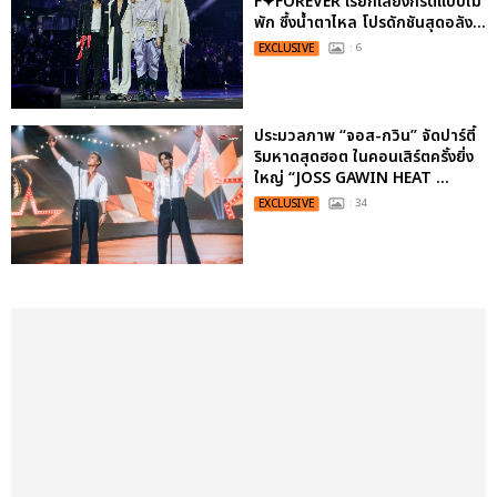
F✦FOREVER เรียกเสียงกรี๊ดแบบไม่
พัก ซึ้งน้ำตาไหล โปรดักชันสุดอลัง...
EXCLUSIVE
: 6
ประมวลภาพ “จอส-กวิน” จัดปาร์ตี้
ริมหาดสุดฮอต ในคอนเสิร์ตครั้งยิ่ง
ใหญ่ “JOSS GAWIN HEAT ...
EXCLUSIVE
: 34