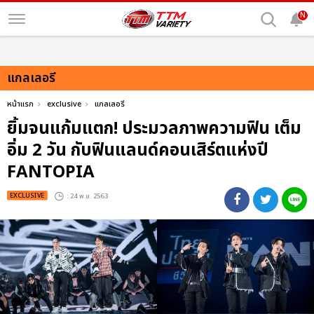
N
แกลเลอรี
หน้าแรก
exclusive
แกลเลอรี
ยิ้มจนแก้มแตก! ประมวลภาพความฟิน เต็ม
อิ่ม 2 วัน กับฟินแลนด์คอนเสิร์ตแห่งปี
FANTOPIA
EXCLUSIVE
: 24 พ.ย. 2563