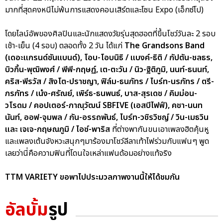
มากที่สุดคงหนีไม่พ้นการแสดงคอนเสิร์ตและโซน Expo (เอ็กซ์โป)
โดยไลน์อัพของศิลปินและนักแสดงวัยรุ่นสุดฮอตที่ขึ้นโชว์วันละ 2 รอบ
เช้า-เย็น (4 รอบ) ตลอดทั้ง 2 วัน ได้แก่
The Grandsons Band
(เดอะแกรนด์ซันแบนด์), โอบ-โอบนิธิ / แบงค์-ธิติ / กัปตัน-ชลธร,
บิวกิ้น-พุฒิพงศ์ / พีพี-กฤษฏ์, เต-ตะวัน / นิว-ฐิติภูมิ, นนท์-ธนนท์,
คริส-พีรวัส / สิงโต-ปราชญา, ฟิล์ม-ธนภัทร / ไบร์ท-นรภัทร / ตรี-
ภรภัทร / เน๋ง-ศรัณย์, เพิร์ธ-ธนพนธ์, บาส-สุรเดช / คิมม่อน-
วโรดม / คอปเตอร์-ภาณุวัฒน์ SBFIVE (เอสบีไฟฟ์), คชา-นนท
นันท์, ออฟ-จุมพล / กัน-อรรถพันธ์, ไบร์ท-วชิรวิชญ์ / วิน-เมธวิน
และ เจเจ-กฤษณภูมิ / ไอซ์-พาริส
ที่ต่างพากันขนเอาเพลงฮิตคุ้นหู
และเพลงเต้นจังหวะสนุกๆมาร้องมาโชว์ลีลาเท้าไฟร่วมกับแฟนๆ พูด
เลยว่านี่คือความฟินที่โดนใจเหล่าแฟนด้อมอย่างแท้จริง
TTM VARIETY ขอพาไปประมวลภาพงานนี้ให้ได้ชมกัน
อัลบั้ม
รูป