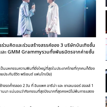
่วมคิดและร่วมสร้างสรรค์ของ 3 บริษัทบันเทิงชั้น
และ GMM Grammyรวมทั้งพันธมิตรจากค่ายชั้น
ป็นมหกรรมความฟินที่ยิ่งใหญ่ที่สุดในประเทศไทยที่ทุกคนก็ต้อง
ยประกันชีวิต พรีเซนต์ แฟนโทเปีย)
ช้าจรดค่ำตลอด 2 วัน ที่ อิมแพค อารีน่า และ ชาเลนเจอร์ ฮอลล์ 1
ผ่านมา แน่นอนว่ากิจกรรมที่สุดปังมากที่สุดคงหนีไม่พ้นการแสดง