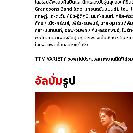
โดยไลน์อัพของศิลปินและนักแสดงวัยรุ่นสุดฮอตที่ขึ้นโช
Grandsons Band (เดอะแกรนด์ซันแบนด์), โอบ-โอบนิธิ
กฤษฏ์, เต-ตะวัน / นิว-ฐิติภูมิ, นนท์-ธนนท์, คริส-พ
ภัทร / เน๋ง-ศรัณย์, เพิร์ธ-ธนพนธ์, บาส-สุรเดช / 
คชา-นนทนันท์, ออฟ-จุมพล / กัน-อรรถพันธ์, ไบร์ท-ว
พากันขนเอาเพลงฮิตคุ้นหูและเพลงเต้นจังหวะสนุกๆมาร
ใจเหล่าแฟนด้อมอย่างแท้จริง
TTM VARIETY ขอพาไปประมวลภาพงานนี้ให้ได้ชม
อัลบั้ม
รูป