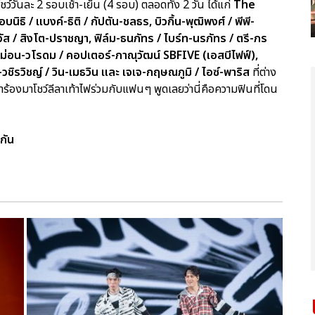
ว์วันละ 2 รอบเช้า-เย็น (4 รอบ) ตลอดทั้ง 2 วัน ได้แก่
The
 / แบงค์-ธิติ / กัปตัน-ชลธร, บิวกิ้น-พุฒิพงศ์ / พีพี-
ีรวัส / สิงโต-ปราชญา, ฟิล์ม-ธนภัทร / ไบร์ท-นรภัทร / ตรี-ภร
คิมม่อน-วโรดม / คอปเตอร์-ภาณุวัฒน์ SBFIVE (เอสบีไฟฟ์),
ชิรวิชญ์ / วิน-เมธวิน และ เจเจ-กฤษณภูมิ / ไอซ์-พาริส
ที่ต่าง
้องมาโชว์ลีลาเท้าไฟร่วมกับแฟนๆ พูดเลยว่านี่คือความฟินที่โดน
กัน