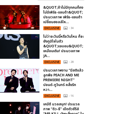
&QUOT;ถ้าไม่มีทุกคนก็คง
ไม่มีเพิร์ธ-แซนต้า&QUOT;
ประมวลภาพ เพิร์ธ-แซนต้า
เปลี่ยนฮอลล์ให...
EXCLUSIVE
: 34
ไม่ว่าจะวันนี้หรือวันไหน ก็จะ
ยังภูมิใจในตัว
&QUOT;แจบอม&QUOT;
เหมือนเดิม! ประมวลภาพ
JA...
EXCLUSIVE
: 28
ประมวลภาพงาน “มีสติแล้ว
ลูกพีช PEACH AND ME
PREMIERE NIGHT”
ปอนด์-ภูวินทร์ คลั่งรัก
หวา...
EXCLUSIVE
: 16
เคมีดี มวลสนุก! ประมวล
ภาพ “ดิว-ธี” เปิดตัวซีรีส์
“MR.KILL มังงะสั่งตาย” ใน