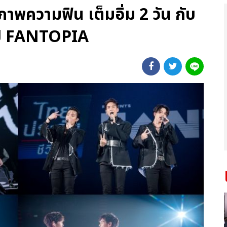
พความฟิน เต็มอิ่ม 2 วัน กับ
งปี FANTOPIA