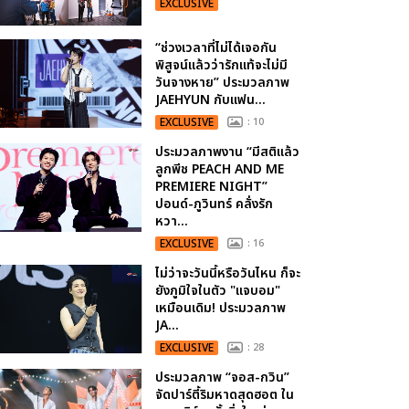
EXCLUSIVE
“ช่วงเวลาที่ไม่ได้เจอกัน
พิสูจน์แล้วว่ารักแท้จะไม่มี
วันจางหาย” ประมวลภาพ
JAEHYUN กับแฟน...
EXCLUSIVE
: 10
ประมวลภาพงาน “มีสติแล้ว
ลูกพีช PEACH AND ME
PREMIERE NIGHT”
ปอนด์-ภูวินทร์ คลั่งรัก
หวา...
EXCLUSIVE
: 16
ไม่ว่าจะวันนี้หรือวันไหน ก็จะ
ยังภูมิใจในตัว "แจบอม"
เหมือนเดิม! ประมวลภาพ
JA...
EXCLUSIVE
: 28
ประมวลภาพ “จอส-กวิน”
จัดปาร์ตี้ริมหาดสุดฮอต ใน