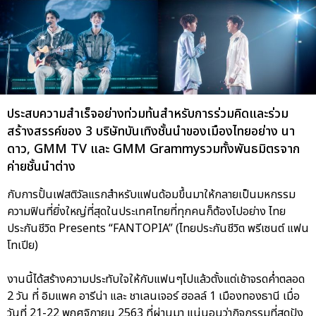
ประสบความสำเร็จอย่างท่วมท้นสำหรับการร่วมคิดและร่วม
สร้างสรรค์ของ 3 บริษัทบันเทิงชั้นนำของเมืองไทยอย่าง นา
ดาว, GMM TV และ GMM Grammyรวมทั้งพันธมิตรจาก
ค่ายชั้นนำต่าง
กับการปั้นเฟสติวัลแรกสำหรับแฟนด้อมขึ้นมาให้กลายเป็นมหกรรม
ความฟินที่ยิ่งใหญ่ที่สุดในประเทศไทยที่ทุกคนก็ต้องไปอย่าง ไทย
ประกันชีวิต Presents “FANTOPIA” (ไทยประกันชีวิต พรีเซนต์ แฟน
โทเปีย)
งานนี้ได้สร้างความประทับใจให้กับแฟนๆไปแล้วตั้งแต่เช้าจรดค่ำตลอด
2 วัน ที่ อิมแพค อารีน่า และ ชาเลนเจอร์ ฮอลล์ 1 เมืองทองธานี เมื่อ
วันที่ 21-22 พฤศจิกายน 2563 ที่ผ่านมา แน่นอนว่ากิจกรรมที่สุดปัง