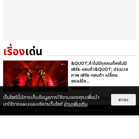
เรื่อง
เด่น
&QUOT;ถ้าไม่มีทุกคนก็คงไม่มี
เพิร์ธ-แซนต้า&QUOT; ประมวล
ภาพ เพิร์ธ-แซนต้า เปลี่ยน
ฮอลล์ให...
EXCLUSIVE
: 34
เว็บไซต์นี้มีการเก็บข้อมูลการใช้งานของคุณเพื่อนำ
เกี่ยวกับเรา
ติดต่อลงโฆษณา
ติดต่อเรา
ตกลง
มาใช้วางแผนและบริหารเว็บไซต์
อ่านเพิ่มเติม
ไม่ว่าจะวันนี้หรือวันไหน ก็จะยังภูมิใจ
© 2026
THAITICKETMAJOR
All Rights Reserved.
ในตัว &QUOT;แจบอม&QUOT;
เหมือนเดิม! ประมวลภาพ JA...
EXCLUSIVE
: 28