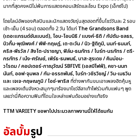
มากที่สุดคงหนีไม่พ้นการแสดงคอนเสิร์ตและโซน Expo (เอ็กซ์โป)
โดยไลน์อัพของศิลปินและนักแสดงวัยรุ่นสุดฮอตที่ขึ้นโชว์วันละ 2 รอบ
เช้า-เย็น (4 รอบ) ตลอดทั้ง 2 วัน ได้แก่
The Grandsons Band
(เดอะแกรนด์ซันแบนด์), โอบ-โอบนิธิ / แบงค์-ธิติ / กัปตัน-ชลธร,
บิวกิ้น-พุฒิพงศ์ / พีพี-กฤษฏ์, เต-ตะวัน / นิว-ฐิติภูมิ, นนท์-ธนนท์,
คริส-พีรวัส / สิงโต-ปราชญา, ฟิล์ม-ธนภัทร / ไบร์ท-นรภัทร / ตรี-
ภรภัทร / เน๋ง-ศรัณย์, เพิร์ธ-ธนพนธ์, บาส-สุรเดช / คิมม่อน-
วโรดม / คอปเตอร์-ภาณุวัฒน์ SBFIVE (เอสบีไฟฟ์), คชา-นนท
นันท์, ออฟ-จุมพล / กัน-อรรถพันธ์, ไบร์ท-วชิรวิชญ์ / วิน-เมธวิน
และ เจเจ-กฤษณภูมิ / ไอซ์-พาริส
ที่ต่างพากันขนเอาเพลงฮิตคุ้นหู
และเพลงเต้นจังหวะสนุกๆมาร้องมาโชว์ลีลาเท้าไฟร่วมกับแฟนๆ พูด
เลยว่านี่คือความฟินที่โดนใจเหล่าแฟนด้อมอย่างแท้จริง
TTM VARIETY ขอพาไปประมวลภาพงานนี้ให้ได้ชมกัน
อัลบั้ม
รูป