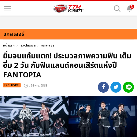
N
แกลเลอรี
หน้าแรก
exclusive
แกลเลอรี
ยิ้มจนแก้มแตก! ประมวลภาพความฟิน เต็ม
อิ่ม 2 วัน กับฟินแลนด์คอนเสิร์ตแห่งปี
FANTOPIA
EXCLUSIVE
: 24 พ.ย. 2563