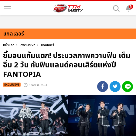
N
แกลเลอรี
หน้าแรก
exclusive
แกลเลอรี
ยิ้มจนแก้มแตก! ประมวลภาพความฟิน เต็ม
อิ่ม 2 วัน กับฟินแลนด์คอนเสิร์ตแห่งปี
FANTOPIA
EXCLUSIVE
: 24 พ.ย. 2563