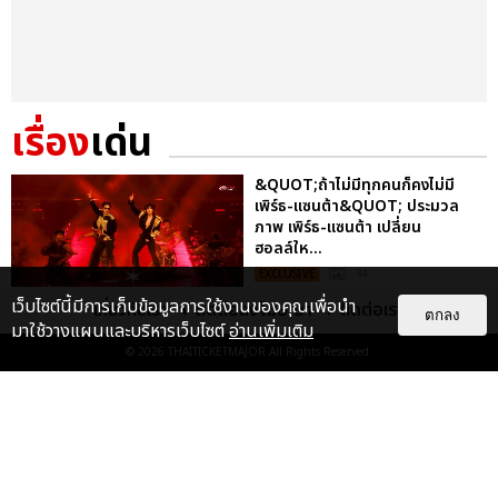
เรื่อง
เด่น
&QUOT;ถ้าไม่มีทุกคนก็คงไม่มี
เพิร์ธ-แซนต้า&QUOT; ประมวล
ภาพ เพิร์ธ-แซนต้า เปลี่ยน
ฮอลล์ให...
EXCLUSIVE
: 34
เว็บไซต์นี้มีการเก็บข้อมูลการใช้งานของคุณเพื่อนำ
เกี่ยวกับเรา
ติดต่อลงโฆษณา
ติดต่อเรา
ตกลง
มาใช้วางแผนและบริหารเว็บไซต์
อ่านเพิ่มเติม
ไม่ว่าจะวันนี้หรือวันไหน ก็จะยังภูมิใจ
© 2026
THAITICKETMAJOR
All Rights Reserved.
ในตัว &QUOT;แจบอม&QUOT;
เหมือนเดิม! ประมวลภาพ JA...
EXCLUSIVE
: 28
ประมวลภาพงาน “มีสติแล้วลูกพีช