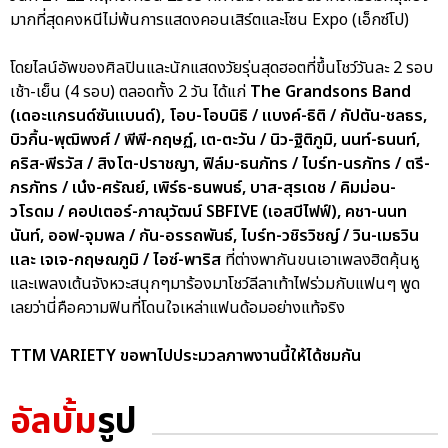
มากที่สุดคงหนีไม่พ้นการแสดงคอนเสิร์ตและโซน Expo (เอ็กซ์โป)
โดยไลน์อัพของศิลปินและนักแสดงวัยรุ่นสุดฮอตที่ขึ้นโชว์วันละ 2 รอบ
เช้า-เย็น (4 รอบ) ตลอดทั้ง 2 วัน ได้แก่
The Grandsons Band
(เดอะแกรนด์ซันแบนด์), โอบ-โอบนิธิ / แบงค์-ธิติ / กัปตัน-ชลธร,
บิวกิ้น-พุฒิพงศ์ / พีพี-กฤษฏ์, เต-ตะวัน / นิว-ฐิติภูมิ, นนท์-ธนนท์,
คริส-พีรวัส / สิงโต-ปราชญา, ฟิล์ม-ธนภัทร / ไบร์ท-นรภัทร / ตรี-
ภรภัทร / เน๋ง-ศรัณย์, เพิร์ธ-ธนพนธ์, บาส-สุรเดช / คิมม่อน-
วโรดม / คอปเตอร์-ภาณุวัฒน์ SBFIVE (เอสบีไฟฟ์), คชา-นนท
นันท์, ออฟ-จุมพล / กัน-อรรถพันธ์, ไบร์ท-วชิรวิชญ์ / วิน-เมธวิน
และ เจเจ-กฤษณภูมิ / ไอซ์-พาริส
ที่ต่างพากันขนเอาเพลงฮิตคุ้นหู
และเพลงเต้นจังหวะสนุกๆมาร้องมาโชว์ลีลาเท้าไฟร่วมกับแฟนๆ พูด
เลยว่านี่คือความฟินที่โดนใจเหล่าแฟนด้อมอย่างแท้จริง
TTM VARIETY ขอพาไปประมวลภาพงานนี้ให้ได้ชมกัน
อัลบั้ม
รูป