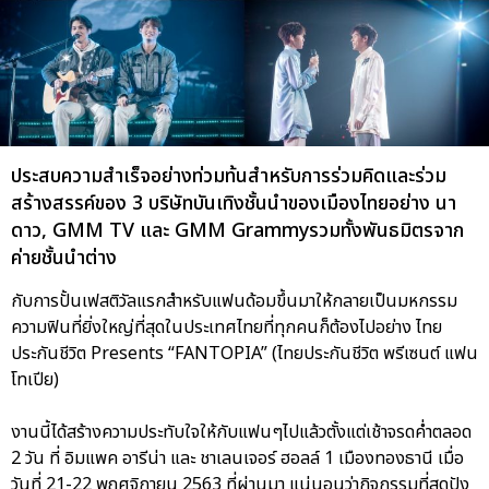
ประสบความสำเร็จอย่างท่วมท้นสำหรับการร่วมคิดและร่วม
สร้างสรรค์ของ 3 บริษัทบันเทิงชั้นนำของเมืองไทยอย่าง นา
ดาว, GMM TV และ GMM Grammyรวมทั้งพันธมิตรจาก
ค่ายชั้นนำต่าง
กับการปั้นเฟสติวัลแรกสำหรับแฟนด้อมขึ้นมาให้กลายเป็นมหกรรม
ความฟินที่ยิ่งใหญ่ที่สุดในประเทศไทยที่ทุกคนก็ต้องไปอย่าง ไทย
ประกันชีวิต Presents “FANTOPIA” (ไทยประกันชีวิต พรีเซนต์ แฟน
โทเปีย)
งานนี้ได้สร้างความประทับใจให้กับแฟนๆไปแล้วตั้งแต่เช้าจรดค่ำตลอด
2 วัน ที่ อิมแพค อารีน่า และ ชาเลนเจอร์ ฮอลล์ 1 เมืองทองธานี เมื่อ
วันที่ 21-22 พฤศจิกายน 2563 ที่ผ่านมา แน่นอนว่ากิจกรรมที่สุดปัง