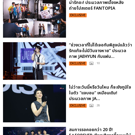
น่ารักอะ! ประมวลภาพเบื้องหลัง
ถ่ายโปสเตอร์ FANTOPIA
EXCLUSIVE
“ช่วงเวลาที่ไม่ได้เจอกันพิสูจน์แล้วว่า
รักแท้จะไม่มีวันจางหาย” ประมวล
ภาพ JAEHYUN กับแฟน...
EXCLUSIVE
: 10
ไม่ว่าจะวันนี้หรือวันไหน ก็จะยังภูมิใจ
ในตัว "แจบอม" เหมือนเดิม!
ประมวลภาพ JA...
EXCLUSIVE
: 28
สมการรอคอยกว่า 20 ปี!