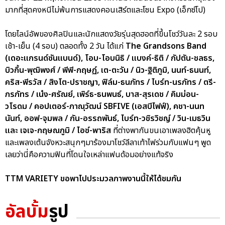
มากที่สุดคงหนีไม่พ้นการแสดงคอนเสิร์ตและโซน Expo (เอ็กซ์โป)
โดยไลน์อัพของศิลปินและนักแสดงวัยรุ่นสุดฮอตที่ขึ้นโชว์วันละ 2 รอบ
เช้า-เย็น (4 รอบ) ตลอดทั้ง 2 วัน ได้แก่
The Grandsons Band
(เดอะแกรนด์ซันแบนด์), โอบ-โอบนิธิ / แบงค์-ธิติ / กัปตัน-ชลธร,
บิวกิ้น-พุฒิพงศ์ / พีพี-กฤษฏ์, เต-ตะวัน / นิว-ฐิติภูมิ, นนท์-ธนนท์,
คริส-พีรวัส / สิงโต-ปราชญา, ฟิล์ม-ธนภัทร / ไบร์ท-นรภัทร / ตรี-
ภรภัทร / เน๋ง-ศรัณย์, เพิร์ธ-ธนพนธ์, บาส-สุรเดช / คิมม่อน-
วโรดม / คอปเตอร์-ภาณุวัฒน์ SBFIVE (เอสบีไฟฟ์), คชา-นนท
นันท์, ออฟ-จุมพล / กัน-อรรถพันธ์, ไบร์ท-วชิรวิชญ์ / วิน-เมธวิน
และ เจเจ-กฤษณภูมิ / ไอซ์-พาริส
ที่ต่างพากันขนเอาเพลงฮิตคุ้นหู
และเพลงเต้นจังหวะสนุกๆมาร้องมาโชว์ลีลาเท้าไฟร่วมกับแฟนๆ พูด
เลยว่านี่คือความฟินที่โดนใจเหล่าแฟนด้อมอย่างแท้จริง
TTM VARIETY ขอพาไปประมวลภาพงานนี้ให้ได้ชมกัน
อัลบั้ม
รูป