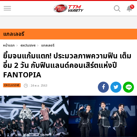
N
แกลเลอรี
หน้าแรก
exclusive
แกลเลอรี
ยิ้มจนแก้มแตก! ประมวลภาพความฟิน เต็ม
อิ่ม 2 วัน กับฟินแลนด์คอนเสิร์ตแห่งปี
FANTOPIA
EXCLUSIVE
: 24 พ.ย. 2563