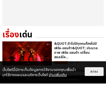
เรื่อง
เด่น
&QUOT;ถ้าไม่มีทุกคนก็คงไม่มี
เพิร์ธ-แซนต้า&QUOT; ประมวล
ภาพ เพิร์ธ-แซนต้า เปลี่ยน
ฮอลล์ให...
EXCLUSIVE
: 34
เว็บไซต์นี้มีการเก็บข้อมูลการใช้งานของคุณเพื่อนำ
เกี่ยวกับเรา
ติดต่อลงโฆษณา
ติดต่อเรา
ตกลง
มาใช้วางแผนและบริหารเว็บไซต์
อ่านเพิ่มเติม
ไม่ว่าจะวันนี้หรือวันไหน ก็จะยังภูมิใจ
© 2026
THAITICKETMAJOR
All Rights Reserved.
ในตัว &QUOT;แจบอม&QUOT;
เหมือนเดิม! ประมวลภาพ JA...
EXCLUSIVE
: 28