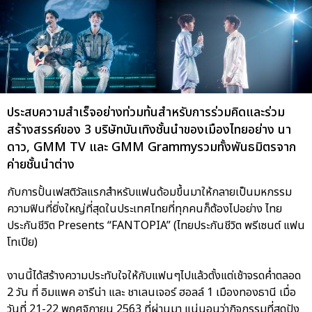
ประสบความสำเร็จอย่างท่วมท้นสำหรับการร่วมคิดและร่วม
สร้างสรรค์ของ 3 บริษัทบันเทิงชั้นนำของเมืองไทยอย่าง นา
ดาว, GMM TV และ GMM Grammyรวมทั้งพันธมิตรจาก
ค่ายชั้นนำต่าง
กับการปั้นเฟสติวัลแรกสำหรับแฟนด้อมขึ้นมาให้กลายเป็นมหกรรม
ความฟินที่ยิ่งใหญ่ที่สุดในประเทศไทยที่ทุกคนก็ต้องไปอย่าง ไทย
ประกันชีวิต Presents “FANTOPIA” (ไทยประกันชีวิต พรีเซนต์ แฟน
โทเปีย)
งานนี้ได้สร้างความประทับใจให้กับแฟนๆไปแล้วตั้งแต่เช้าจรดค่ำตลอด
2 วัน ที่ อิมแพค อารีน่า และ ชาเลนเจอร์ ฮอลล์ 1 เมืองทองธานี เมื่อ
วันที่ 21-22 พฤศจิกายน 2563 ที่ผ่านมา แน่นอนว่ากิจกรรมที่สุดปัง