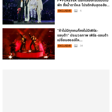
F✦FOREVER เรียกเสียงกรี๊ดแบบไม่
พัก ซึ้งน้ำตาไหล โปรดักชันสุดอลัง...
EXCLUSIVE
: 6
"ถ้าไม่มีทุกคนก็คงไม่มีเพิร์ธ-
แซนต้า" ประมวลภาพ เพิร์ธ-แซนต้า
เปลี่ยนฮอลล์ให...
EXCLUSIVE
: 34