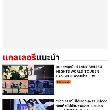
แกลเลอรี
แนะนำ
ชมภาพสุดมันส์ LANY MALIBU
NIGHTS WORLD TOUR IN
BANGKOK คาริสม่ารุนแรง
EXCLUSIVE
“ช่วงเวลาที่ไม่ได้เจอกันพิสูจน์แล้วว่า
รักแท้จะไม่มีวันจางหาย” ประมวล