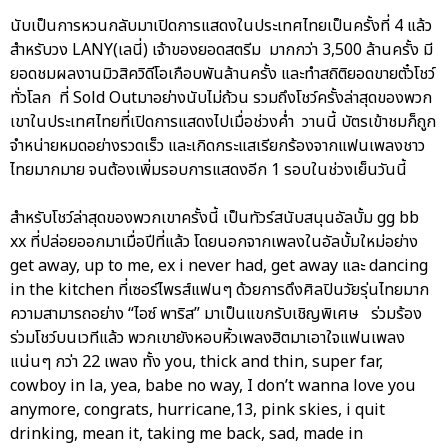
นับเป็นการหวนกลับมาเปิดการแสดงในประเทศไทยเป็นครั้งที่ 4 แล้ว
สำหรับวง LANY(เลนี่) เจ้าของยอดสตรีม มากกว่า 3,500 ล้านครั้ง มี
ยอดชมผลงานมิวสิควิดีโอเกือบพันล้านครั้ง และทำสถิติยอดขายตั๋วโชว์
ทั่วโลก ที่ Sold Outมาอย่างนับไม่ถ้วน รวมถึงโชว์ครั้งล่าสุดของพวก
เขาในประเทศไทยที่เปิดการแสดงไปเมื่อช่วงค่ำ วานนี้ บัตรเข้าชมก็ถูก
จำหน่ายหมดอย่างรวดเร็ว และเกิดกระแสเรียกร้องจากแฟนเพลงชาว
ไทยมากมาย จนต้องเพิ่มรอบการแสดงอีก 1 รอบในช่วงเย็นวันนี้
สำหรับโชว์ล่าสุดของพวกเขาครั้งนี้ เป็นทัวร์สนับสนุนอัลบั้ม gg bb
xx ที่ปล่อยออกมาเมื่อปีที่แล้ว โดยนอกจากเพลงในอัลบั้มใหม่อย่าง
get away, up to me, ex i never had, get away และ dancing
in the kitchen ที่เซอร์ไพรส์แฟนๆ ด้วยการดึงศิลปินวัยรุ่นไทยมาก
ความสามารถอย่าง “ไอซ์ พาริส” มาเป็นแขกรับเชิญพิเศษ ร่วมร้อง
ร่วมโชว์บนเวทีแล้ว พวกเขายังหอบหิ้วเพลงฮิตมาเอาใจแฟนเพลง
แน่นๆ กว่า 22 เพลง ทั้ง you, thick and thin, super far,
cowboy in la, yea, babe no way, I don’t wanna love you
anymore, congrats, hurricane,13, pink skies, i quit
drinking, mean it, taking me back, sad, made in