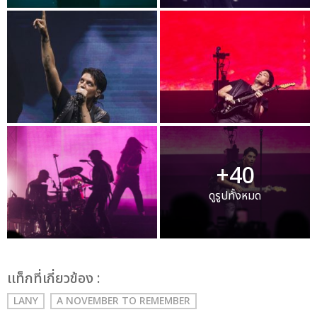
+40
ดูรูปทั้งหมด
เเท็กที่เกี่ยวข้อง :
LANY
A NOVEMBER TO REMEMBER