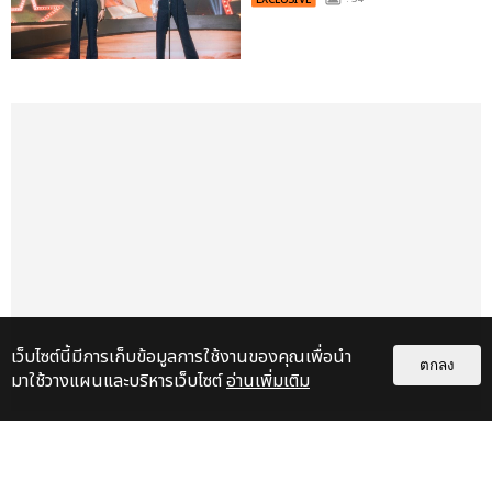
เว็บไซต์นี้มีการเก็บข้อมูลการใช้งานของคุณเพื่อนำ
ตกลง
มาใช้วางแผนและบริหารเว็บไซต์
อ่านเพิ่มเติม
เรื่อง
เด่น