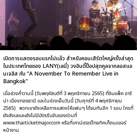
เปิดการแสดงรอบแรกไปแล้ว สำหรับคอนเสิร์ตใหญ่ครั้งล่าสุด
ในประเทศไทยของ LANY(เลนี่) วงอินดี้ป็อปสุดคูลจากลอสแอ
นเจลิส กับ “A November To Remember Live in
Bangkok”
เมื่อช่วงค่ำวานนี้ (วันพฤหัสบดีที่ 3 พฤศจิกายน 2565) ที่อิมแพ็ค อารี
น่า เมืองทองธานี และในช่วงเย็นวันนี้ (วันศุกร์ที่ 4 พฤศจิกายน
2565) พวกเขายังเหลือการแสดงให้แฟนๆ ได้ชมกันอีก 1 รอบ ใครที่
ยังลังเลและยังไม่มีบัตรรีบจับจองด่วนที่
www.thaiticketmajor.com หรือที่เคาน์เตอร์ไทยทิคเก็ตเมเจอร์
หน้างาน