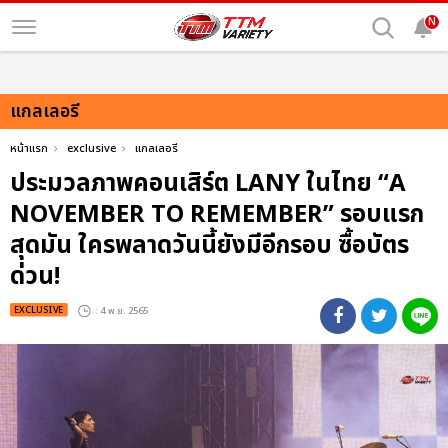
N
แกลเลอรี
หน้าแรก
exclusive
แกลเลอรี
ประมวลภาพคอนเสิร์ต LANY ในไทย “A
NOVEMBER TO REMEMBER” รอบแรก
สุดมัน ใครพลาดวันนี้ยังมีอีกรอบ ซื้อบัตร
ด่วน!
EXCLUSIVE
: 4 พ.ย. 2565