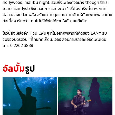
hollywood, malibu night, รวมถึงเพลงดังอย่าง though this
tears และ ilysb ซึ่งตลอดการแสดงกว่า 1 ชั่วโมงครึ่งนั้น พวกเขา
ปล่อยของปล่อยพลัง สร้างความสุขและความมันให้กับแฟนเพลงอย่าง
ต่อเนื่อง เรียกว่าแทบไม่ให้ได้พักได้หายใจกันเลยทีเดียว
โชว์นี้ยังเหลืออีก 1 วัน แฟนๆ ที่ไม่อยากพลาดทีเด็ดของ LANY รีบ
จับจองบัตรด่วน! ที่ไทยทิคเก็ตเมเจอร์ สอบถามรายละเอียดเพิ่มเติม
โทร. 0 2262 3838
อัลบั้ม
รูป