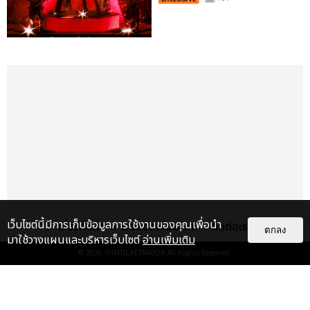
เว็บไซต์นี้มีการเก็บข้อมูลการใช้งานของคุณเพื่อนำ
เกี่ยวกับเรา
ติดต่อลงโฆษณา
ติดต่อเรา
ตกลง
มาใช้วางแผนและบริหารเว็บไซต์
อ่านเพิ่มเติม
© 2026
THAITICKETMAJOR
All Rights Reserved.
เรื่อง
เด่น