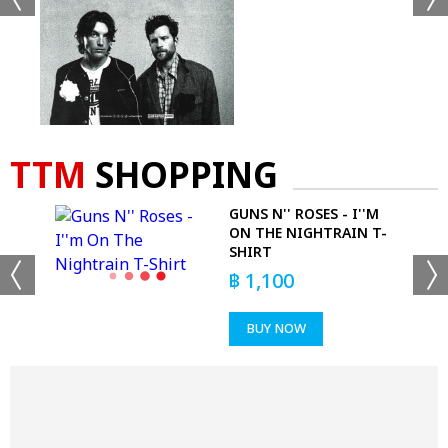
TTM
SHOPPING
GUNS N'' ROSES - I''M
T
ON THE NIGHTRAIN T-
SHIRT
฿
1,100
BUY NOW