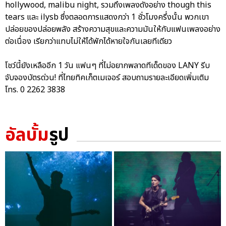
hollywood, malibu night, รวมถึงเพลงดังอย่าง though this
tears และ ilysb ซึ่งตลอดการแสดงกว่า 1 ชั่วโมงครึ่งนั้น พวกเขา
ปล่อยของปล่อยพลัง สร้างความสุขและความมันให้กับแฟนเพลงอย่าง
ต่อเนื่อง เรียกว่าแทบไม่ให้ได้พักได้หายใจกันเลยทีเดียว
โชว์นี้ยังเหลืออีก 1 วัน แฟนๆ ที่ไม่อยากพลาดทีเด็ดของ LANY รีบ
จับจองบัตรด่วน! ที่ไทยทิคเก็ตเมเจอร์ สอบถามรายละเอียดเพิ่มเติม
โทร. 0 2262 3838
อัลบั้ม
รูป