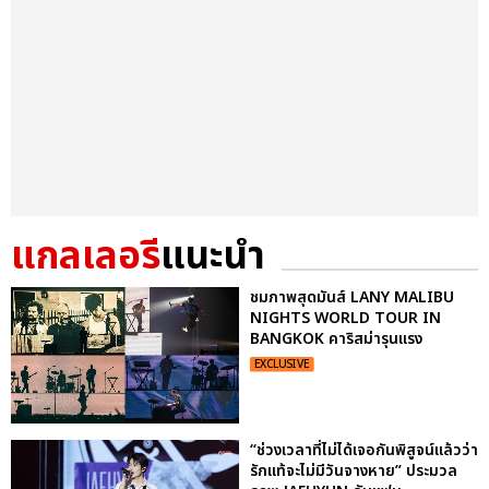
แกลเลอรี
แนะนำ
ชมภาพสุดมันส์ LANY MALIBU
NIGHTS WORLD TOUR IN
BANGKOK คาริสม่ารุนแรง
EXCLUSIVE
“ช่วงเวลาที่ไม่ได้เจอกันพิสูจน์แล้วว่า
รักแท้จะไม่มีวันจางหาย” ประมวล