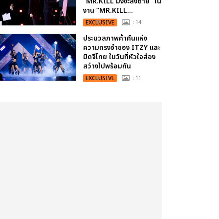
“MR.KILL มังงะสั่งตาย” ใน
งาน “MR.KILL...
EXCLUSIVE
: 14
ประมวลภาพค่ำคืนแห่ง
ความทรงจำของ ITZY และ
มิดจีไทย ในวันที่หัวใจส่อง
สว่างไปพร้อมกัน
EXCLUSIVE
: 11