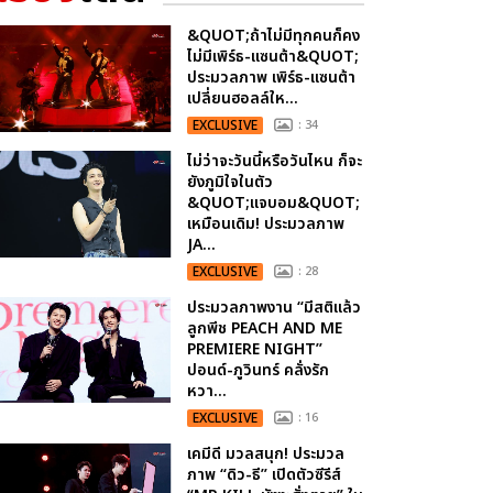
&QUOT;ถ้าไม่มีทุกคนก็คง
ไม่มีเพิร์ธ-แซนต้า&QUOT;
ประมวลภาพ เพิร์ธ-แซนต้า
เปลี่ยนฮอลล์ให...
EXCLUSIVE
: 34
ไม่ว่าจะวันนี้หรือวันไหน ก็จะ
ยังภูมิใจในตัว
&QUOT;แจบอม&QUOT;
เหมือนเดิม! ประมวลภาพ
JA...
EXCLUSIVE
: 28
ประมวลภาพงาน “มีสติแล้ว
ลูกพีช PEACH AND ME
PREMIERE NIGHT”
ปอนด์-ภูวินทร์ คลั่งรัก
หวา...
EXCLUSIVE
: 16
เคมีดี มวลสนุก! ประมวล
ภาพ “ดิว-ธี” เปิดตัวซีรีส์