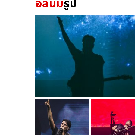
อัลบั้ม
รูป