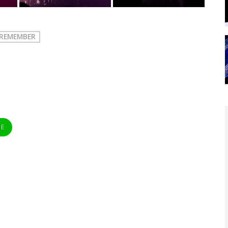
 REMEMBER
NE