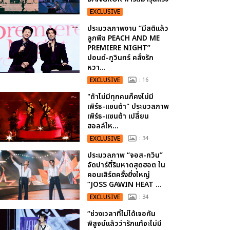
EXCLUSIVE
ประมวลภาพงาน “มีสติแล้ว
ลูกพีช PEACH AND ME
PREMIERE NIGHT”
ปอนด์-ภูวินทร์ คลั่งรัก
หวา...
EXCLUSIVE
: 16
"ถ้าไม่มีทุกคนก็คงไม่มี
เพิร์ธ-แซนต้า" ประมวลภาพ
เพิร์ธ-แซนต้า เปลี่ยน
ฮอลล์ให...
EXCLUSIVE
: 34
ประมวลภาพ “จอส-กวิน”
จัดปาร์ตี้ริมหาดสุดฮอต ใน
คอนเสิร์ตครั้งยิ่งใหญ่
“JOSS GAWIN HEAT ...
EXCLUSIVE
: 34
“ช่วงเวลาที่ไม่ได้เจอกัน
พิสูจน์แล้วว่ารักแท้จะไม่มี