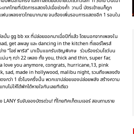
ือบพันล้านครั้ง และทำสถิติยอดขายตั๋วโชว์ทั่วโลก ที่ Sold Outมา
ะเทศไทยที่เปิดการแสดงไปเมื่อช่วงค่ำ วานนี้ บัตรเข้าชมก็ถูก
จากแฟนเพลงชาวไทยมากมาย จนต้องเพิ่มรอบการแสดงอีก 1 รอบใน
นอัลบั้ม gg bb xx ที่ปล่อยออกมาเมื่อปีที่แล้ว โดยนอกจากเพลงใน
had, get away และ dancing in the kitchen ที่เซอร์ไพรส์
าง “ไอซ์ พาริส” มาเป็นแขกรับเชิญพิเศษ ร่วมร้องร่วมโชว์บน
น่นๆ กว่า 22 เพลง ทั้ง you, thick and thin, super far,
na love you anymore, congrats, hurricane,13, pink
ck, sad, made in hollywood, malibu night, รวมถึงเพลงดัง
ดงกว่า 1 ชั่วโมงครึ่งนั้น พวกเขาปล่อยของปล่อยพลัง สร้างความ
แทบไม่ให้ได้พักได้หายใจกันเลยทีเดียว
ของ LANY รีบจับจองบัตรด่วน! ที่ไทยทิคเก็ตเมเจอร์ สอบถามราย