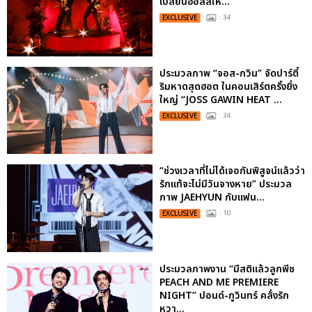
เปลี่ยนฮอลล์ให...
EXCLUSIVE
: 34
ประมวลภาพ “จอส-กวิน” จัดปาร์ตี้
ริมหาดสุดฮอต ในคอนเสิร์ตครั้งยิ่ง
ใหญ่ “JOSS GAWIN HEAT ...
EXCLUSIVE
: 34
“ช่วงเวลาที่ไม่ได้เจอกันพิสูจน์แล้วว่า
รักแท้จะไม่มีวันจางหาย” ประมวล
ภาพ JAEHYUN กับแฟน...
EXCLUSIVE
: 10
ประมวลภาพงาน “มีสติแล้วลูกพีช
PEACH AND ME PREMIERE
NIGHT” ปอนด์-ภูวินทร์ คลั่งรัก
หวา...