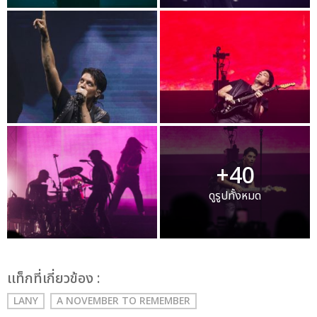
+40
ดูรูปทั้งหมด
เเท็กที่เกี่ยวข้อง :
LANY
A NOVEMBER TO REMEMBER