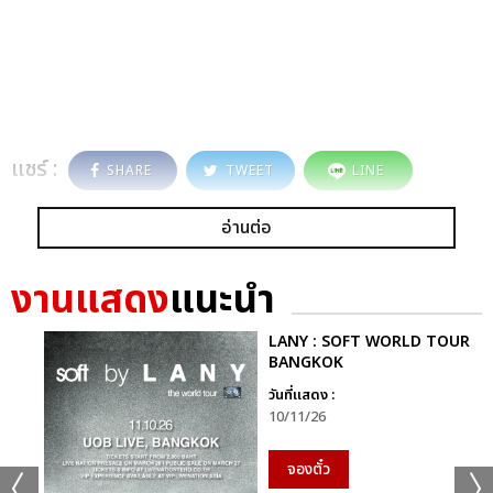
แชร์ :
SHARE
TWEET
LINE
อ่านต่อ
งานแสดง
แนะนำ
LANY : SOFT WORLD TOUR
BANGKOK
วันที่แสดง :
10/11/26
จองตั๋ว