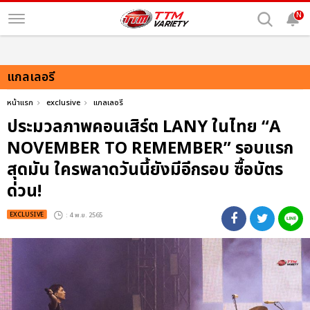
N
แกลเลอรี
หน้าแรก
exclusive
แกลเลอรี
ประมวลภาพคอนเสิร์ต LANY ในไทย “A
NOVEMBER TO REMEMBER” รอบแรก
สุดมัน ใครพลาดวันนี้ยังมีอีกรอบ ซื้อบัตร
ด่วน!
EXCLUSIVE
: 4 พ.ย. 2565