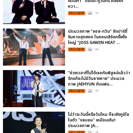
NIGHT” ปอนด์-ภูวินทร์ คลั่งรัก
หวา...
EXCLUSIVE
: 16
ประมวลภาพ “จอส-กวิน” จัดปาร์ตี้
ริมหาดสุดฮอต ในคอนเสิร์ตครั้งยิ่ง
ใหญ่ “JOSS GAWIN HEAT ...
EXCLUSIVE
: 34
“ช่วงเวลาที่ไม่ได้เจอกันพิสูจน์แล้วว่า
รักแท้จะไม่มีวันจางหาย” ประมวล
ภาพ JAEHYUN กับแฟน...
EXCLUSIVE
: 10
ไม่ว่าจะวันนี้หรือวันไหน ก็จะยังภูมิใจ
ในตัว "แจบอม" เหมือนเดิม!
ประมวลภาพ JA...
EXCLUSIVE
: 28