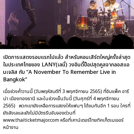
เปิดการแสดงรอบแรกไปแล้ว สำหรับคอนเสิร์ตใหญ่ครั้งล่าสุด
ในประเทศไทยของ LANY(เลนี่) วงอินดี้ป็อปสุดคูลจากลอสแอ
นเจลิส กับ “A November To Remember Live in
Bangkok”
เมื่อช่วงค่ำวานนี้ (วันพฤหัสบดีที่ 3 พฤศจิกายน 2565) ที่อิมแพ็ค อารี
น่า เมืองทองธานี และในช่วงเย็นวันนี้ (วันศุกร์ที่ 4 พฤศจิกายน
2565) พวกเขายังเหลือการแสดงให้แฟนๆ ได้ชมกันอีก 1 รอบ ใครที่
ยังลังเลและยังไม่มีบัตรรีบจับจองด่วนที่
www.thaiticketmajor.com หรือที่เคาน์เตอร์ไทยทิคเก็ตเมเจอร์
หน้างาน