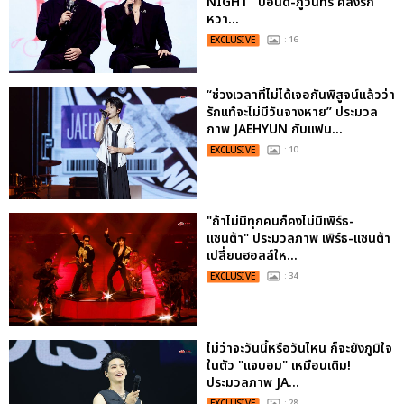
NIGHT” ปอนด์-ภูวินทร์ คลั่งรัก
หวา...
EXCLUSIVE
: 16
“ช่วงเวลาที่ไม่ได้เจอกันพิสูจน์แล้วว่า
รักแท้จะไม่มีวันจางหาย” ประมวล
ภาพ JAEHYUN กับแฟน...
EXCLUSIVE
: 10
"ถ้าไม่มีทุกคนก็คงไม่มีเพิร์ธ-
แซนต้า" ประมวลภาพ เพิร์ธ-แซนต้า
เปลี่ยนฮอลล์ให...
EXCLUSIVE
: 34
ไม่ว่าจะวันนี้หรือวันไหน ก็จะยังภูมิใจ
ในตัว "แจบอม" เหมือนเดิม!
ประมวลภาพ JA...
EXCLUSIVE
: 28