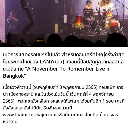
เปิดการแสดงรอบแรกไปแล้ว สำหรับคอนเสิร์ตใหญ่ครั้งล่าสุด
ในประเทศไทยของ LANY(เลนี่) วงอินดี้ป็อปสุดคูลจากลอสแอ
นเจลิส กับ “A November To Remember Live in
Bangkok”
เมื่อช่วงค่ำวานนี้ (วันพฤหัสบดีที่ 3 พฤศจิกายน 2565) ที่อิมแพ็ค อารี
น่า เมืองทองธานี และในช่วงเย็นวันนี้ (วันศุกร์ที่ 4 พฤศจิกายน
2565) พวกเขายังเหลือการแสดงให้แฟนๆ ได้ชมกันอีก 1 รอบ ใครที่
ยังลังเลและยังไม่มีบัตรรีบจับจองด่วนที่
www.thaiticketmajor.com หรือที่เคาน์เตอร์ไทยทิคเก็ตเมเจอร์
หน้างาน