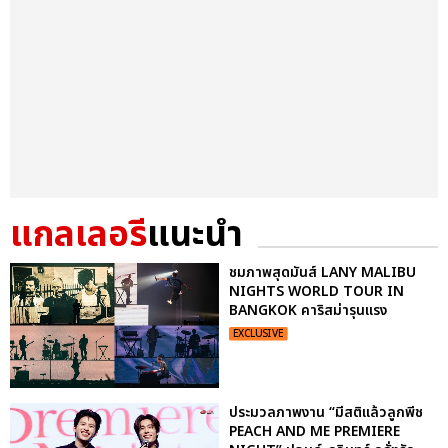
แกลเลอรี
แนะนำ
ชมภาพสุดมันส์ LANY MALIBU
NIGHTS WORLD TOUR IN
BANGKOK คาริสม่ารุนแรง
EXCLUSIVE
ประมวลภาพงาน “มีสติแล้วลูกพีช
PEACH AND ME PREMIERE