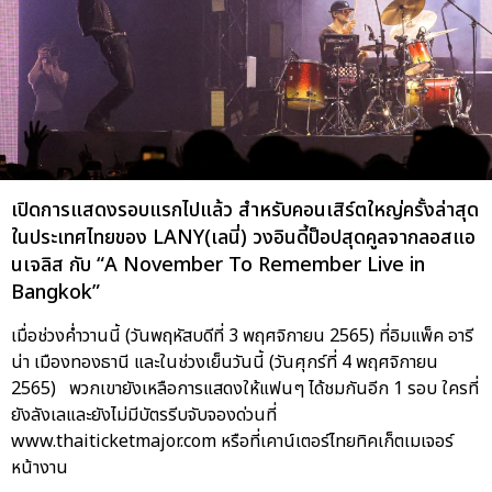
เปิดการแสดงรอบแรกไปแล้ว สำหรับคอนเสิร์ตใหญ่ครั้งล่าสุด
ในประเทศไทยของ LANY(เลนี่) วงอินดี้ป็อปสุดคูลจากลอสแอ
นเจลิส กับ “A November To Remember Live in
Bangkok”
เมื่อช่วงค่ำวานนี้ (วันพฤหัสบดีที่ 3 พฤศจิกายน 2565) ที่อิมแพ็ค อารี
น่า เมืองทองธานี และในช่วงเย็นวันนี้ (วันศุกร์ที่ 4 พฤศจิกายน
2565) พวกเขายังเหลือการแสดงให้แฟนๆ ได้ชมกันอีก 1 รอบ ใครที่
ยังลังเลและยังไม่มีบัตรรีบจับจองด่วนที่
www.thaiticketmajor.com หรือที่เคาน์เตอร์ไทยทิคเก็ตเมเจอร์
หน้างาน