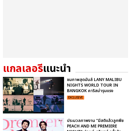
แกลเลอรี
แนะนำ
ชมภาพสุดมันส์ LANY MALIBU
NIGHTS WORLD TOUR IN
BANGKOK คาริสม่ารุนแรง
EXCLUSIVE
ประมวลภาพงาน “มีสติแล้วลูกพีช
PEACH AND ME PREMIERE