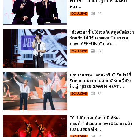
NIGHT” ปอนด์-ภูวินทร์ คลั่งรัก
หวา...
EXCLUSIVE
: 16
“ช่วงเวลาที่ไม่ได้เจอกันพิสูจน์แล้วว่า
รักแท้จะไม่มีวันจางหาย” ประมวล
ภาพ JAEHYUN กับแฟน...
EXCLUSIVE
: 10
ประมวลภาพ “จอส-กวิน” จัดปาร์ตี้
ริมหาดสุดฮอต ในคอนเสิร์ตครั้งยิ่ง
ใหญ่ “JOSS GAWIN HEAT ...
EXCLUSIVE
: 34
"ถ้าไม่มีทุกคนก็คงไม่มีเพิร์ธ-
แซนต้า" ประมวลภาพ เพิร์ธ-แซนต้า
เปลี่ยนฮอลล์ให...
EXCLUSIVE
: 34