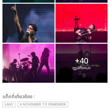
+40
ดูรูปทั้งหมด
เเท็กที่เกี่ยวข้อง :
LANY
A NOVEMBER TO REMEMBER