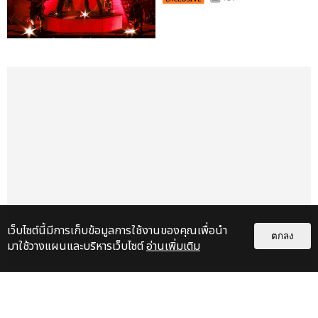
เว็บไซต์นี้มีการเก็บข้อมูลการใช้งานของคุณเพื่อนำ
ตกลง
มาใช้วางแผนและบริหารเว็บไซต์
อ่านเพิ่มเติม
เรื่อง
เด่น