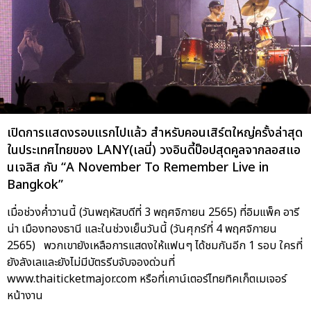
เปิดการแสดงรอบแรกไปแล้ว สำหรับคอนเสิร์ตใหญ่ครั้งล่าสุด
ในประเทศไทยของ LANY(เลนี่) วงอินดี้ป็อปสุดคูลจากลอสแอ
นเจลิส กับ “A November To Remember Live in
Bangkok”
เมื่อช่วงค่ำวานนี้ (วันพฤหัสบดีที่ 3 พฤศจิกายน 2565) ที่อิมแพ็ค อารี
น่า เมืองทองธานี และในช่วงเย็นวันนี้ (วันศุกร์ที่ 4 พฤศจิกายน
2565) พวกเขายังเหลือการแสดงให้แฟนๆ ได้ชมกันอีก 1 รอบ ใครที่
ยังลังเลและยังไม่มีบัตรรีบจับจองด่วนที่
www.thaiticketmajor.com หรือที่เคาน์เตอร์ไทยทิคเก็ตเมเจอร์
หน้างาน