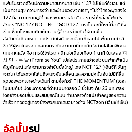
แฟนโปรเจกต์อันมีความหมายมากมาย เช่น “127 ไม่ใช่แค่ตัวเลข แต่
เป็นความสุข ความทรงจำ และบ้านของพวกเรา”, “ไม่ว่าใครจะพูดยังไง
127 คือ ความภาคภูมิใจของพวกเราเสมอ” และการใช้กล่องไฟแปร
อักษร “NO 127 NO LIFE”, “GOD 127 คาราโอเกะที่ใหญ่ที่สุด” ซึ่ง
ช่วยเชื่อมโยงและเติมเต็มความรู้สึกระหว่างกันให้มากขึ้น
ส่งท้ายค่ำคืนแห่งความประทับใจด้วยรถเลื่อนที่แล่นไปเพิ่มความใกล้
ชิดให้ผู้ชมโดยรอบ ก่อนยกระดับความน่าตื่นตาตื่นใจด้วยไฮไลต์พิเศษ
ตามคาดหวัง คือ การใช้ไพโรเทคนิคต่อเนื่องเกือบ 1 นาที ในเพลง ‘다
시 만나는 날 (Promise You)’ เปล่งประกายสว่างสไวบนฟากฟ้าเป็น
สัญลักษณ์แห่งความทรงจำอันยิ่งใหญ่ โดย NCT 127 (เอ็นซีที วันทู
เซเว่น) ได้แสดงให้เห็นถึงแรงขับเคลื่อนและความมุ่งมั่นอันไม่มีที่สิ้น
สุดของพวกเขาอย่างเต็มที่ ตามชื่อทัวร์ ‘THE MOMENTUM’ (เดอะ
โมเมนตัม) ปิดจบภารกิจที่ดำเนินมาตลอด 3 ชั่วโมง กับ 26 บทเพลง
ได้อย่างยอดเยี่ยมและสมบูรณ์แบบ ท่ามกลางตัวแปรสำคัญของความ
สำเร็จที่คอยอยู่เคียงข้างพวกเขาเสมอมาอย่าง NCTzen (เอ็นซีทีเซ็น)
อัลบั้ม
รูป