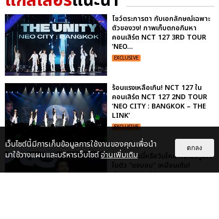
แกลเลอรี
แนะนำ
โชว์ตระการตา กับเอกลักษณ์เฉพาะ
ตัวของวง! ภาพเก็บตกอภิมหา
คอนเสิร์ต NCT 127 3RD TOUR
‘NEO...
EXCLUSIVE
ร้อนแรงเหลือเกิน! NCT 127 ใน
คอนเสิร์ต NCT 127 2ND TOUR
‘NEO CITY : BANGKOK – THE
LINK’
EXCLUSIVE
เว็บไซต์นี้มีการเก็บข้อมูลการใช้งานของคุณเพื่อนำ
ตกลง
มาใช้วางแผนและบริหารเว็บไซต์
อ่านเพิ่มเติม
ไม่ว่าจะวันนี้หรือวันไหน ก็จะยังภูมิใจ
ในตัว "แจบอม" เหมือนเดิม!
ประมวลภาพ JA...
EXCLUSIVE
: 28