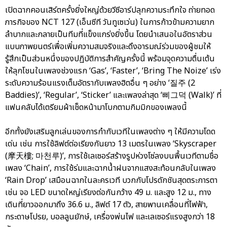
เปิดฉากคอนเสิร์ตครั้งยิ่งใหญ่ด้วยวีซีอาร์ปลุกความระทึกใจ ถ่ายทอด
ภารกิจของ NCT 127 (เอ็นซีที วันทูเซเว่น) ในการก้าวข้ามความยาก
ลำบากและกลายเป็นทีมที่แข็งแกร่งยิ่งขึ้น โดยนำเสนอในอัตราส่วน
แบบภาพยนตร์เพื่อเพิ่มความสมจริงและดึงอารมณ์ร่วมของผู้ชมให้
รู้สึกเป็นส่วนหนึ่งของปฏิบัติการสำคัญครั้งนี้ พร้อมจุดความตื่นเต้น
ให้ลุกโชนในเพลงช่วงแรก ‘Gas’, ‘Faster’, ‘Bring The Noize’ เร่ง
ระดับความร้อนแรงเต็มอัตรากับเพลงฮิตอื่น ๆ อย่าง ‘질주 (2
Baddies)’, ‘Regular’, ‘Sticker’ และเพลงล่าสุด ‘삐그덕 (Walk)’ ที่
แฟนคลับได้เตรียมผ้าเช็ดหน้ามาโบกตามกิมมิกของเพลงนี้
อีกทั้งยังเสริมลูกเล่นของการกำกับเวทีในเพลงต่าง ๆ ให้มีความโดด
เด่น เช่น การใช้ลิฟต์ต่อเรียงกันยาว 13 เมตรในเพลง ‘Skyscraper
(摩天樓; 마천루)’, การใช้เลเซอร์สร้างรูปห่วงโซ่ลงบนพื้นเวทีตามชื่อ
เพลง ‘Chain’, การใช้ร่มและฉากน้ำฝนจากแสงสะท้อนกลับในเพลง
‘Rain Drop’ เสมือนฉากในละครเวที บวกกับโปรดักชันสุดตระการตา
เช่น จอ LED ขนาดใหญ่เรียงต่อกันกว้าง 49 ม. และสูง 12 ม., ทาง
เดินที่ยาวออกมาถึง 36.6 ม., ลิฟต์ 17 ตัว, สายพานเคลื่อนที่ไฟฟ้า,
กระดาษโปรย, บอลลูนยักษ์, เครื่องพ่นไฟ และเลเซอร์แรงสูงกว่า 18