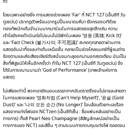
ตัว
โดยเฉพาะอย่างยิ่ง การแสดงช่วงเพลง ‘Far’ ที่ NCT 127 (เอ็นซีที วัน
ทูเซเว่น) ปรากฏตัวพร้อมฉากรูปปั้นขนาดมหึมา ยึดครองเวทีด้วย
กองทัพนักเต้นจำนวนมากมาร่วมในการแสดงธงสุดฮึกเหิม ความ
เร้าใจยังคงดำเนินต่อไปแบบไม่มีพักในเพลง ‘영웅 (英雄; Kick It)’
และ ‘Fact Check (불가사의; 不可思議)’ สะกดทุกสายตาผ่านการ
แสดงอันน่าทึ่งและท่าเต้นเหนือชั้น กลายเป็นช่วงไคลแมกซ์ที่ผู้ชมต่าง
ร้องตามและส่งเสียงเชียร์ดังสนั่นจนทะลุออกมานอกสเตเดียม นับเป็น
สิ่งที่พิสูจน์ให้เห็นอีกครั้งว่า ทำไม NCT 127 (เอ็นซีที วันทูเซเว่น) จึง
ได้รับการขนานนามว่า ‘God of Performance’ (เทพเจ้าแห่งการ
แสดง)
ไม่เพียงเท่านี้ พวกเขายังมอบบรรยากาศอันตราตรึงจนไม่อาจละสายตา
ในการแสดงเพลง ‘영화처럼 (Can't Help Myself)’, ‘윤슬 (Gold
Dust)’ และ ‘나의 모든 순간 (No Longer)’ โอบล้อมด้วยทะเลเรือง
แสงจากแท่งไฟของ NCTzen (เอ็นซีทีเซ็น : ชื่อแฟนคลับอย่างเป็น
ทางการ) ทั้งสี Pearl Neo Champagne (สีสัญลักษณ์อย่างเป็น
ทางการของ NCT) และสีอื่น ๆ ตามระบบการควบคุมแท่งไฟ ตลอดจน