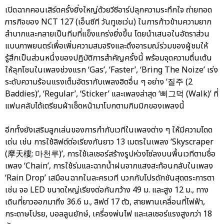
เปิดฉากคอนเสิร์ตครั้งยิ่งใหญ่ด้วยวีซีอาร์ปลุกความระทึกใจ ถ่ายทอด
ภารกิจของ NCT 127 (เอ็นซีที วันทูเซเว่น) ในการก้าวข้ามความยาก
ลำบากและกลายเป็นทีมที่แข็งแกร่งยิ่งขึ้น โดยนำเสนอในอัตราส่วน
แบบภาพยนตร์เพื่อเพิ่มความสมจริงและดึงอารมณ์ร่วมของผู้ชมให้
รู้สึกเป็นส่วนหนึ่งของปฏิบัติการสำคัญครั้งนี้ พร้อมจุดความตื่นเต้น
ให้ลุกโชนในเพลงช่วงแรก ‘Gas’, ‘Faster’, ‘Bring The Noize’ เร่ง
ระดับความร้อนแรงเต็มอัตรากับเพลงฮิตอื่น ๆ อย่าง ‘질주 (2
Baddies)’, ‘Regular’, ‘Sticker’ และเพลงล่าสุด ‘삐그덕 (Walk)’ ที่
แฟนคลับได้เตรียมผ้าเช็ดหน้ามาโบกตามกิมมิกของเพลงนี้
อีกทั้งยังเสริมลูกเล่นของการกำกับเวทีในเพลงต่าง ๆ ให้มีความโดด
เด่น เช่น การใช้ลิฟต์ต่อเรียงกันยาว 13 เมตรในเพลง ‘Skyscraper
(摩天樓; 마천루)’, การใช้เลเซอร์สร้างรูปห่วงโซ่ลงบนพื้นเวทีตามชื่อ
เพลง ‘Chain’, การใช้ร่มและฉากน้ำฝนจากแสงสะท้อนกลับในเพลง
‘Rain Drop’ เสมือนฉากในละครเวที บวกกับโปรดักชันสุดตระการตา
เช่น จอ LED ขนาดใหญ่เรียงต่อกันกว้าง 49 ม. และสูง 12 ม., ทาง
เดินที่ยาวออกมาถึง 36.6 ม., ลิฟต์ 17 ตัว, สายพานเคลื่อนที่ไฟฟ้า,
กระดาษโปรย, บอลลูนยักษ์, เครื่องพ่นไฟ และเลเซอร์แรงสูงกว่า 18