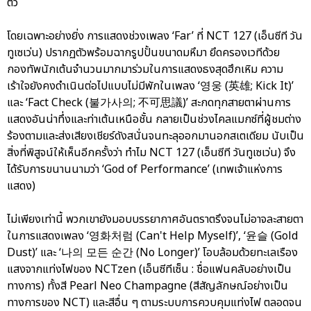
ตัว
โดยเฉพาะอย่างยิ่ง การแสดงช่วงเพลง ‘Far’ ที่ NCT 127 (เอ็นซีที วัน
ทูเซเว่น) ปรากฏตัวพร้อมฉากรูปปั้นขนาดมหึมา ยึดครองเวทีด้วย
กองทัพนักเต้นจำนวนมากมาร่วมในการแสดงธงสุดฮึกเหิม ความ
เร้าใจยังคงดำเนินต่อไปแบบไม่มีพักในเพลง ‘영웅 (英雄; Kick It)’
และ ‘Fact Check (불가사의; 不可思議)’ สะกดทุกสายตาผ่านการ
แสดงอันน่าทึ่งและท่าเต้นเหนือชั้น กลายเป็นช่วงไคลแมกซ์ที่ผู้ชมต่าง
ร้องตามและส่งเสียงเชียร์ดังสนั่นจนทะลุออกมานอกสเตเดียม นับเป็น
สิ่งที่พิสูจน์ให้เห็นอีกครั้งว่า ทำไม NCT 127 (เอ็นซีที วันทูเซเว่น) จึง
ได้รับการขนานนามว่า ‘God of Performance’ (เทพเจ้าแห่งการ
แสดง)
ไม่เพียงเท่านี้ พวกเขายังมอบบรรยากาศอันตราตรึงจนไม่อาจละสายตา
ในการแสดงเพลง ‘영화처럼 (Can't Help Myself)’, ‘윤슬 (Gold
Dust)’ และ ‘나의 모든 순간 (No Longer)’ โอบล้อมด้วยทะเลเรือง
แสงจากแท่งไฟของ NCTzen (เอ็นซีทีเซ็น : ชื่อแฟนคลับอย่างเป็น
ทางการ) ทั้งสี Pearl Neo Champagne (สีสัญลักษณ์อย่างเป็น
ทางการของ NCT) และสีอื่น ๆ ตามระบบการควบคุมแท่งไฟ ตลอดจน