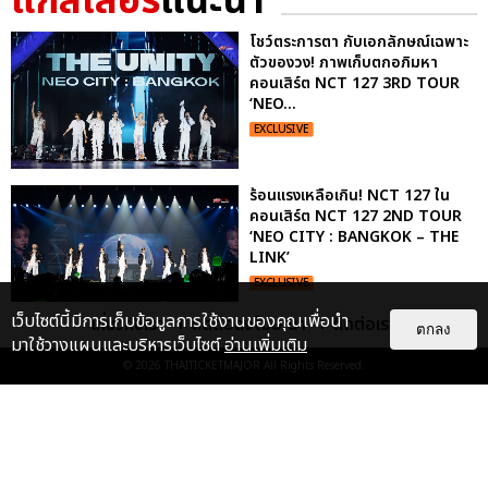
แกลเลอรี
แนะนำ
โชว์ตระการตา กับเอกลักษณ์เฉพาะ
ตัวของวง! ภาพเก็บตกอภิมหา
คอนเสิร์ต NCT 127 3RD TOUR
‘NEO...
EXCLUSIVE
ร้อนแรงเหลือเกิน! NCT 127 ใน
คอนเสิร์ต NCT 127 2ND TOUR
‘NEO CITY : BANGKOK – THE
LINK’
EXCLUSIVE
เว็บไซต์นี้มีการเก็บข้อมูลการใช้งานของคุณเพื่อนำ
เกี่ยวกับเรา
ติดต่อลงโฆษณา
ติดต่อเรา
ตกลง
มาใช้วางแผนและบริหารเว็บไซต์
อ่านเพิ่มเติม
"ถ้าไม่มีทุกคนก็คงไม่มีเพิร์ธ-
© 2026
THAITICKETMAJOR
All Rights Reserved.
แซนต้า" ประมวลภาพ เพิร์ธ-แซนต้า
เปลี่ยนฮอลล์ให...
EXCLUSIVE
: 34