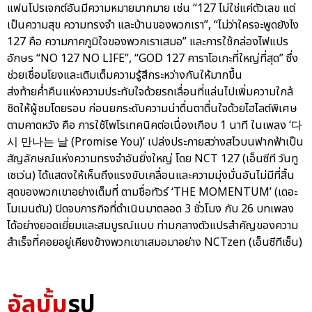
แฟนโปรเจกต์อันมีความหมายมากมาย เช่น “127 ไม่ใช่แค่ตัวเลข แต่
เป็นความสุข ความทรงจำ และบ้านของพวกเรา”, “ไม่ว่าใครจะพูดยังไง
127 คือ ความภาคภูมิใจของพวกเราเสมอ” และการใช้กล่องไฟแปร
อักษร “NO 127 NO LIFE”, “GOD 127 คาราโอเกะที่ใหญ่ที่สุด” ซึ่ง
ช่วยเชื่อมโยงและเติมเต็มความรู้สึกระหว่างกันให้มากขึ้น
ส่งท้ายค่ำคืนแห่งความประทับใจด้วยรถเลื่อนที่แล่นไปเพิ่มความใกล้
ชิดให้ผู้ชมโดยรอบ ก่อนยกระดับความน่าตื่นตาตื่นใจด้วยไฮไลต์พิเศษ
ตามคาดหวัง คือ การใช้ไพโรเทคนิคต่อเนื่องเกือบ 1 นาที ในเพลง ‘다
시 만나는 날 (Promise You)’ เปล่งประกายสว่างสไวบนฟากฟ้าเป็น
สัญลักษณ์แห่งความทรงจำอันยิ่งใหญ่ โดย NCT 127 (เอ็นซีที วันทู
เซเว่น) ได้แสดงให้เห็นถึงแรงขับเคลื่อนและความมุ่งมั่นอันไม่มีที่สิ้น
สุดของพวกเขาอย่างเต็มที่ ตามชื่อทัวร์ ‘THE MOMENTUM’ (เดอะ
โมเมนตัม) ปิดจบภารกิจที่ดำเนินมาตลอด 3 ชั่วโมง กับ 26 บทเพลง
ได้อย่างยอดเยี่ยมและสมบูรณ์แบบ ท่ามกลางตัวแปรสำคัญของความ
สำเร็จที่คอยอยู่เคียงข้างพวกเขาเสมอมาอย่าง NCTzen (เอ็นซีทีเซ็น)
อัลบั้ม
รูป