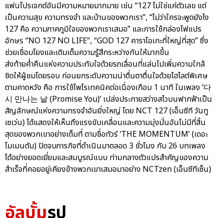
แฟนโปรเจกต์อันมีความหมายมากมาย เช่น “127 ไม่ใช่แค่ตัวเลข แต่
เป็นความสุข ความทรงจำ และบ้านของพวกเรา”, “ไม่ว่าใครจะพูดยังไง
127 คือ ความภาคภูมิใจของพวกเราเสมอ” และการใช้กล่องไฟแปร
อักษร “NO 127 NO LIFE”, “GOD 127 คาราโอเกะที่ใหญ่ที่สุด” ซึ่ง
ช่วยเชื่อมโยงและเติมเต็มความรู้สึกระหว่างกันให้มากขึ้น
ส่งท้ายค่ำคืนแห่งความประทับใจด้วยรถเลื่อนที่แล่นไปเพิ่มความใกล้
ชิดให้ผู้ชมโดยรอบ ก่อนยกระดับความน่าตื่นตาตื่นใจด้วยไฮไลต์พิเศษ
ตามคาดหวัง คือ การใช้ไพโรเทคนิคต่อเนื่องเกือบ 1 นาที ในเพลง ‘다
시 만나는 날 (Promise You)’ เปล่งประกายสว่างสไวบนฟากฟ้าเป็น
สัญลักษณ์แห่งความทรงจำอันยิ่งใหญ่ โดย NCT 127 (เอ็นซีที วันทู
เซเว่น) ได้แสดงให้เห็นถึงแรงขับเคลื่อนและความมุ่งมั่นอันไม่มีที่สิ้น
สุดของพวกเขาอย่างเต็มที่ ตามชื่อทัวร์ ‘THE MOMENTUM’ (เดอะ
โมเมนตัม) ปิดจบภารกิจที่ดำเนินมาตลอด 3 ชั่วโมง กับ 26 บทเพลง
ได้อย่างยอดเยี่ยมและสมบูรณ์แบบ ท่ามกลางตัวแปรสำคัญของความ
สำเร็จที่คอยอยู่เคียงข้างพวกเขาเสมอมาอย่าง NCTzen (เอ็นซีทีเซ็น)
อัลบั้ม
รูป