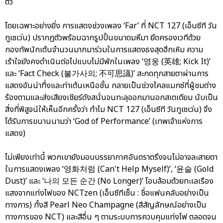
ตัว
โดยเฉพาะอย่างยิ่ง การแสดงช่วงเพลง ‘Far’ ที่ NCT 127 (เอ็นซีที วัน
ทูเซเว่น) ปรากฏตัวพร้อมฉากรูปปั้นขนาดมหึมา ยึดครองเวทีด้วย
กองทัพนักเต้นจำนวนมากมาร่วมในการแสดงธงสุดฮึกเหิม ความ
เร้าใจยังคงดำเนินต่อไปแบบไม่มีพักในเพลง ‘영웅 (英雄; Kick It)’
และ ‘Fact Check (불가사의; 不可思議)’ สะกดทุกสายตาผ่านการ
แสดงอันน่าทึ่งและท่าเต้นเหนือชั้น กลายเป็นช่วงไคลแมกซ์ที่ผู้ชมต่าง
ร้องตามและส่งเสียงเชียร์ดังสนั่นจนทะลุออกมานอกสเตเดียม นับเป็น
สิ่งที่พิสูจน์ให้เห็นอีกครั้งว่า ทำไม NCT 127 (เอ็นซีที วันทูเซเว่น) จึง
ได้รับการขนานนามว่า ‘God of Performance’ (เทพเจ้าแห่งการ
แสดง)
ไม่เพียงเท่านี้ พวกเขายังมอบบรรยากาศอันตราตรึงจนไม่อาจละสายตา
ในการแสดงเพลง ‘영화처럼 (Can't Help Myself)’, ‘윤슬 (Gold
Dust)’ และ ‘나의 모든 순간 (No Longer)’ โอบล้อมด้วยทะเลเรือง
แสงจากแท่งไฟของ NCTzen (เอ็นซีทีเซ็น : ชื่อแฟนคลับอย่างเป็น
ทางการ) ทั้งสี Pearl Neo Champagne (สีสัญลักษณ์อย่างเป็น
ทางการของ NCT) และสีอื่น ๆ ตามระบบการควบคุมแท่งไฟ ตลอดจน