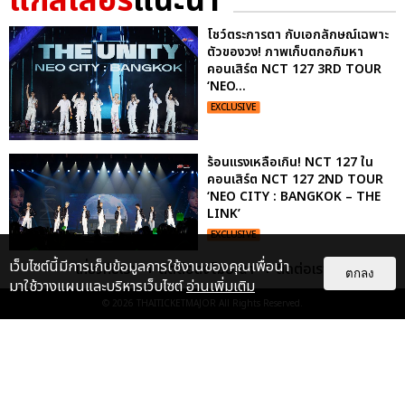
แกลเลอรี
แนะนำ
โชว์ตระการตา กับเอกลักษณ์เฉพาะ
ตัวของวง! ภาพเก็บตกอภิมหา
คอนเสิร์ต NCT 127 3RD TOUR
‘NEO...
EXCLUSIVE
ร้อนแรงเหลือเกิน! NCT 127 ใน
คอนเสิร์ต NCT 127 2ND TOUR
‘NEO CITY : BANGKOK – THE
LINK’
EXCLUSIVE
เว็บไซต์นี้มีการเก็บข้อมูลการใช้งานของคุณเพื่อนำ
เกี่ยวกับเรา
ติดต่อลงโฆษณา
ติดต่อเรา
ตกลง
มาใช้วางแผนและบริหารเว็บไซต์
อ่านเพิ่มเติม
ไม่ว่าจะวันนี้หรือวันไหน ก็จะยังภูมิใจ
© 2026
THAITICKETMAJOR
All Rights Reserved.
ในตัว "แจบอม" เหมือนเดิม!
ประมวลภาพ JA...
EXCLUSIVE
: 28