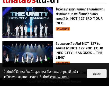
แกลเลอรี
แนะนำ
โชว์ตระการตา กับเอกลักษณ์เฉพาะ
ตัวของวง! ภาพเก็บตกอภิมหา
คอนเสิร์ต NCT 127 3RD TOUR
‘NEO...
EXCLUSIVE
ร้อนแรงเหลือเกิน! NCT 127 ใน
คอนเสิร์ต NCT 127 2ND TOUR
‘NEO CITY : BANGKOK – THE
LINK’
EXCLUSIVE
เว็บไซต์นี้มีการเก็บข้อมูลการใช้งานของคุณเพื่อนำ
เกี่ยวกับเรา
ติดต่อลงโฆษณา
ติดต่อเรา
ตกลง
มาใช้วางแผนและบริหารเว็บไซต์
อ่านเพิ่มเติม
ไม่ว่าจะวันนี้หรือวันไหน ก็จะยังภูมิใจ
© 2026
THAITICKETMAJOR
All Rights Reserved.
ในตัว "แจบอม" เหมือนเดิม!
ประมวลภาพ JA...
EXCLUSIVE
: 28