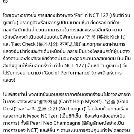
ตัว
โดยเฉพาะอย่างยิ่ง การแสดงช่วงเพลง ‘Far’ ที่ NCT 127 (เอ็นซีที วัน
ทูเซเว่น) ปรากฏตัวพร้อมฉากรูปปั้นขนาดมหึมา ยึดครองเวทีด้วย
กองทัพนักเต้นจำนวนมากมาร่วมในการแสดงธงสุดฮึกเหิม ความ
เร้าใจยังคงดำเนินต่อไปแบบไม่มีพักในเพลง ‘영웅 (英雄; Kick It)’
และ ‘Fact Check (불가사의; 不可思議)’ สะกดทุกสายตาผ่านการ
แสดงอันน่าทึ่งและท่าเต้นเหนือชั้น กลายเป็นช่วงไคลแมกซ์ที่ผู้ชมต่าง
ร้องตามและส่งเสียงเชียร์ดังสนั่นจนทะลุออกมานอกสเตเดียม นับเป็น
สิ่งที่พิสูจน์ให้เห็นอีกครั้งว่า ทำไม NCT 127 (เอ็นซีที วันทูเซเว่น) จึง
ได้รับการขนานนามว่า ‘God of Performance’ (เทพเจ้าแห่งการ
แสดง)
ไม่เพียงเท่านี้ พวกเขายังมอบบรรยากาศอันตราตรึงจนไม่อาจละสายตา
ในการแสดงเพลง ‘영화처럼 (Can't Help Myself)’, ‘윤슬 (Gold
Dust)’ และ ‘나의 모든 순간 (No Longer)’ โอบล้อมด้วยทะเลเรือง
แสงจากแท่งไฟของ NCTzen (เอ็นซีทีเซ็น : ชื่อแฟนคลับอย่างเป็น
ทางการ) ทั้งสี Pearl Neo Champagne (สีสัญลักษณ์อย่างเป็น
ทางการของ NCT) และสีอื่น ๆ ตามระบบการควบคุมแท่งไฟ ตลอดจน