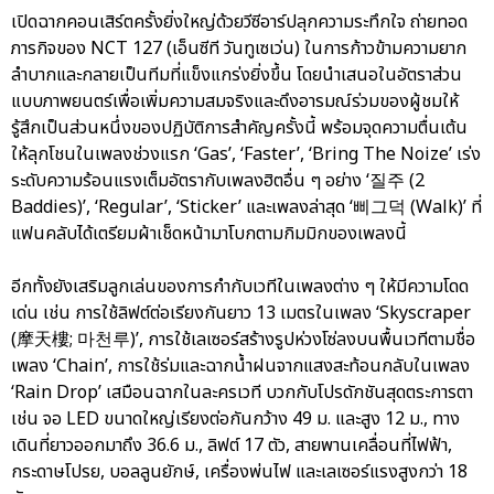
เปิดฉากคอนเสิร์ตครั้งยิ่งใหญ่ด้วยวีซีอาร์ปลุกความระทึกใจ ถ่ายทอด
ภารกิจของ NCT 127 (เอ็นซีที วันทูเซเว่น) ในการก้าวข้ามความยาก
ลำบากและกลายเป็นทีมที่แข็งแกร่งยิ่งขึ้น โดยนำเสนอในอัตราส่วน
แบบภาพยนตร์เพื่อเพิ่มความสมจริงและดึงอารมณ์ร่วมของผู้ชมให้
รู้สึกเป็นส่วนหนึ่งของปฏิบัติการสำคัญครั้งนี้ พร้อมจุดความตื่นเต้น
ให้ลุกโชนในเพลงช่วงแรก ‘Gas’, ‘Faster’, ‘Bring The Noize’ เร่ง
ระดับความร้อนแรงเต็มอัตรากับเพลงฮิตอื่น ๆ อย่าง ‘질주 (2
Baddies)’, ‘Regular’, ‘Sticker’ และเพลงล่าสุด ‘삐그덕 (Walk)’ ที่
แฟนคลับได้เตรียมผ้าเช็ดหน้ามาโบกตามกิมมิกของเพลงนี้
อีกทั้งยังเสริมลูกเล่นของการกำกับเวทีในเพลงต่าง ๆ ให้มีความโดด
เด่น เช่น การใช้ลิฟต์ต่อเรียงกันยาว 13 เมตรในเพลง ‘Skyscraper
(摩天樓; 마천루)’, การใช้เลเซอร์สร้างรูปห่วงโซ่ลงบนพื้นเวทีตามชื่อ
เพลง ‘Chain’, การใช้ร่มและฉากน้ำฝนจากแสงสะท้อนกลับในเพลง
‘Rain Drop’ เสมือนฉากในละครเวที บวกกับโปรดักชันสุดตระการตา
เช่น จอ LED ขนาดใหญ่เรียงต่อกันกว้าง 49 ม. และสูง 12 ม., ทาง
เดินที่ยาวออกมาถึง 36.6 ม., ลิฟต์ 17 ตัว, สายพานเคลื่อนที่ไฟฟ้า,
กระดาษโปรย, บอลลูนยักษ์, เครื่องพ่นไฟ และเลเซอร์แรงสูงกว่า 18