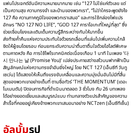
แฟนโปรเจกต์อันมีความหมายมากมาย เช่น “127 ไม่ใช่แค่ตัวเลข แต่
เป็นความสุข ความทรงจำ และบ้านของพวกเรา”, “ไม่ว่าใครจะพูดยังไง
127 คือ ความภาคภูมิใจของพวกเราเสมอ” และการใช้กล่องไฟแปร
อักษร “NO 127 NO LIFE”, “GOD 127 คาราโอเกะที่ใหญ่ที่สุด” ซึ่ง
ช่วยเชื่อมโยงและเติมเต็มความรู้สึกระหว่างกันให้มากขึ้น
ส่งท้ายค่ำคืนแห่งความประทับใจด้วยรถเลื่อนที่แล่นไปเพิ่มความใกล้
ชิดให้ผู้ชมโดยรอบ ก่อนยกระดับความน่าตื่นตาตื่นใจด้วยไฮไลต์พิเศษ
ตามคาดหวัง คือ การใช้ไพโรเทคนิคต่อเนื่องเกือบ 1 นาที ในเพลง ‘다
시 만나는 날 (Promise You)’ เปล่งประกายสว่างสไวบนฟากฟ้าเป็น
สัญลักษณ์แห่งความทรงจำอันยิ่งใหญ่ โดย NCT 127 (เอ็นซีที วันทู
เซเว่น) ได้แสดงให้เห็นถึงแรงขับเคลื่อนและความมุ่งมั่นอันไม่มีที่สิ้น
สุดของพวกเขาอย่างเต็มที่ ตามชื่อทัวร์ ‘THE MOMENTUM’ (เดอะ
โมเมนตัม) ปิดจบภารกิจที่ดำเนินมาตลอด 3 ชั่วโมง กับ 26 บทเพลง
ได้อย่างยอดเยี่ยมและสมบูรณ์แบบ ท่ามกลางตัวแปรสำคัญของความ
สำเร็จที่คอยอยู่เคียงข้างพวกเขาเสมอมาอย่าง NCTzen (เอ็นซีทีเซ็น)
อัลบั้ม
รูป