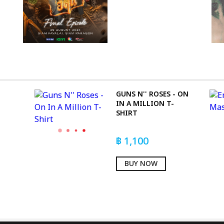
GUNS N'' ROSES - ON
IN A MILLION T-
SHIRT
฿
1,100
BUY NOW