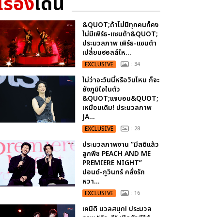
เรื่อง
เด่น
&QUOT;ถ้าไม่มีทุกคนก็คง
ไม่มีเพิร์ธ-แซนต้า&QUOT;
ประมวลภาพ เพิร์ธ-แซนต้า
เปลี่ยนฮอลล์ให...
EXCLUSIVE
: 34
ไม่ว่าจะวันนี้หรือวันไหน ก็จะ
ยังภูมิใจในตัว
&QUOT;แจบอม&QUOT;
เหมือนเดิม! ประมวลภาพ
JA...
EXCLUSIVE
: 28
ประมวลภาพงาน “มีสติแล้ว
ลูกพีช PEACH AND ME
PREMIERE NIGHT”
ปอนด์-ภูวินทร์ คลั่งรัก
หวา...
EXCLUSIVE
: 16
เคมีดี มวลสนุก! ประมวล