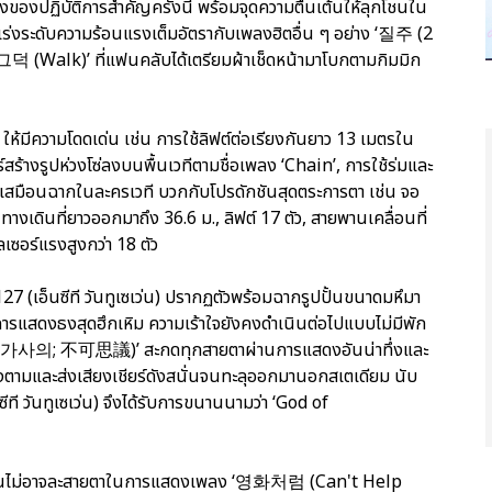
่งของปฏิบัติการสำคัญครั้งนี้ พร้อมจุดความตื่นเต้นให้ลุกโชนใน
เร่งระดับความร้อนแรงเต็มอัตรากับเพลงฮิตอื่น ๆ อย่าง ‘질주 (2
삐그덕 (Walk)’ ที่แฟนคลับได้เตรียมผ้าเช็ดหน้ามาโบกตามกิมมิก
ให้มีความโดดเด่น เช่น การใช้ลิฟต์ต่อเรียงกันยาว 13 เมตรใน
งรูปห่วงโซ่ลงบนพื้นเวทีตามชื่อเพลง ‘Chain’, การใช้ร่มและ
มือนฉากในละครเวที บวกกับโปรดักชันสุดตระการตา เช่น จอ
างเดินที่ยาวออกมาถึง 36.6 ม., ลิฟต์ 17 ตัว, สายพานเคลื่อนที่
เซอร์แรงสูงกว่า 18 ตัว
27 (เอ็นซีที วันทูเซเว่น) ปรากฏตัวพร้อมฉากรูปปั้นขนาดมหึมา
รแสดงธงสุดฮึกเหิม ความเร้าใจยังคงดำเนินต่อไปแบบไม่มีพัก
(불가사의; 不可思議)’ สะกดทุกสายตาผ่านการแสดงอันน่าทึ่งและ
ร้องตามและส่งเสียงเชียร์ดังสนั่นจนทะลุออกมานอกสเตเดียม นับ
นซีที วันทูเซเว่น) จึงได้รับการขนานนามว่า ‘God of
รึงจนไม่อาจละสายตาในการแสดงเพลง ‘영화처럼 (Can't Help