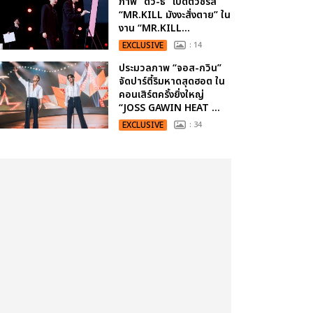
ภาพ “ดิว-ธี” เปิดตัวซีรีส์
“MR.KILL มังงะสั่งตาย” ใน
งาน “MR.KILL...
EXCLUSIVE
: 14
ประมวลภาพ “จอส-กวิน”
จัดปาร์ตี้ริมหาดสุดฮอต ใน
คอนเสิร์ตครั้งยิ่งใหญ่
“JOSS GAWIN HEAT ...
EXCLUSIVE
: 34