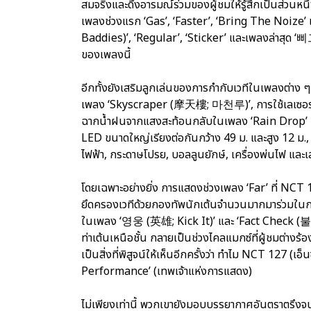
สมจริงและดึงอารมณ์ร่วมของผู้ชมให้รู้สึกเป็นส่วนหนึ
เพลงช่วงแรก ‘Gas’, ‘Faster’, ‘Bring The Noize’ 
Baddies)’, ‘Regular’, ‘Sticker’ และเพลงล่าสุด ‘
ของเพลงนี้
อีกทั้งยังเสริมลูกเล่นของการกำกับเวทีในเพลงต่าง ๆ 
เพลง ‘Skyscraper (摩天樓; 마천루)’, การใช้เลเซอร์สร้า
ฉากน้ำฝนจากแสงสะท้อนกลับในเพลง ‘Rain Drop’ เส
LED ขนาดใหญ่เรียงต่อกันกว้าง 49 ม. และสูง 12 ม., ท
ไฟฟ้า, กระดาษโปรย, บอลลูนยักษ์, เครื่องพ่นไฟ และเล
โดยเฉพาะอย่างยิ่ง การแสดงช่วงเพลง ‘Far’ ที่ NCT 1
ยึดครองเวทีด้วยกองทัพนักเต้นจำนวนมากมาร่วมในกา
ในเพลง ‘영웅 (英雄; Kick It)’ และ ‘Fact Check 
ท่าเต้นเหนือชั้น กลายเป็นช่วงไคลแมกซ์ที่ผู้ชมต่าง
เป็นสิ่งที่พิสูจน์ให้เห็นอีกครั้งว่า ทำไม NCT 127 (เอ็
Performance’ (เทพเจ้าแห่งการแสดง)
ไม่เพียงเท่านี้ พวกเขายังมอบบรรยากาศอันตราต