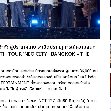
จำกัดสู่ประเทศไทย ระเบิดปรากฏการณ์ความสนุก
T 127 4TH TOUR ‘NEO CITY : BANGKOK – THE
 ณ ธันเดอร์โดม สเตเดียม บัตรหมดเกลี้ยงรวมผู้ชมกว่า 36,000 คน
หว่างดนตรีสุดล้ำเข้ากับการแสดงอันเป็นเอกลักษณ์ และโปรดัก
ENTERTAINMENT ที่สามารถจัดคอนเสิร์ตสเกลสเตเดียมใน
ึ่งในศิลปินผู้ทรงอิทธิพลแห่งวงการเค-ป็อป
ะทึกใจ ถ่ายทอดภารกิจของ NCT 127 (เอ็นซีที วันทูเซเว่น) ในการ
ิ่งขึ้น โดยนำเสนอในอัตราส่วนแบบภาพยนตร์เพื่อเพิ่มความ