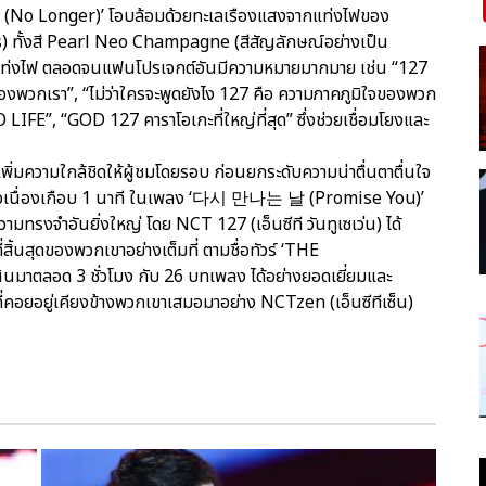
No Longer)’ โอบล้อมด้วยทะเลเรืองแสงจากแท่งไฟของ
าร) ทั้งสี Pearl Neo Champagne (สีสัญลักษณ์อย่างเป็น
แท่งไฟ ตลอดจนแฟนโปรเจกต์อันมีความหมายมากมาย เช่น “127
ของพวกเรา”, “ไม่ว่าใครจะพูดยังไง 127 คือ ความภาคภูมิใจของพวก
FE”, “GOD 127 คาราโอเกะที่ใหญ่ที่สุด” ซึ่งช่วยเชื่อมโยงและ
เพิ่มความใกล้ชิดให้ผู้ชมโดยรอบ ก่อนยกระดับความน่าตื่นตาตื่นใจ
คต่อเนื่องเกือบ 1 นาที ในเพลง ‘다시 만나는 날 (Promise You)’
ทรงจำอันยิ่งใหญ่ โดย NCT 127 (เอ็นซีที วันทูเซเว่น) ได้
่สิ้นสุดของพวกเขาอย่างเต็มที่ ตามชื่อทัวร์ ‘THE
มาตลอด 3 ชั่วโมง กับ 26 บทเพลง ได้อย่างยอดเยี่ยมและ
คอยอยู่เคียงข้างพวกเขาเสมอมาอย่าง NCTzen (เอ็นซีทีเซ็น)