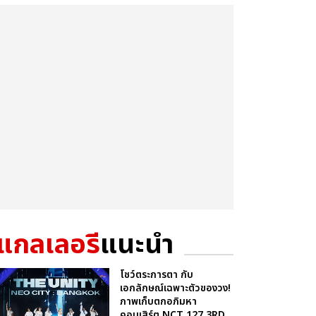
แกลเลอรี
แนะนำ
โชว์ตระการตา กับ
เอกลักษณ์เฉพาะตัวของวง!
ภาพเก็บตกอภิมหา
คอนเสิร์ต NCT 127 3RD