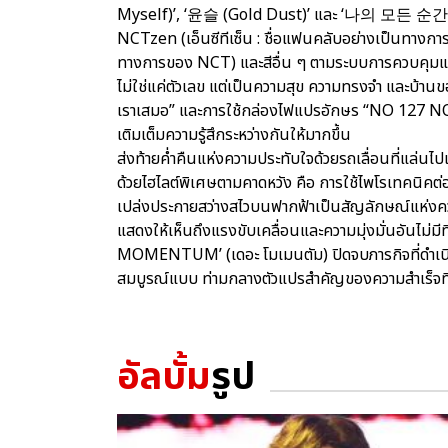
Myself)’, ‘윤슬 (Gold Dust)’ และ ‘나의 모든 순간 (
NCTzen (เอ็นซีทีเซ็น : ชื่อแฟนคลับอย่างเป็นทางก
ทางการของ NCT) และสีอื่น ๆ ตามระบบการควบคุม
ไม่ใช่แค่ตัวเลข แต่เป็นความสุข ความทรงจำ และบ้าน
เราเสมอ” และการใช้กล่องไฟแปรอักษร “NO 127 NO LI
เติมเต็มความรู้สึกระหว่างกันให้มากขึ้น
ส่งท้ายค่ำคืนแห่งความประทับใจด้วยรถเลื่อนที่แล่นไป
ด้วยไฮไลต์พิเศษตามคาดหวัง คือ การใช้ไพโรเทคนิ
เปล่งประกายสว่างสไวบนฟากฟ้าเป็นสัญลักษณ์แห่งความ
แสดงให้เห็นถึงแรงขับเคลื่อนและความมุ่งมั่นอันไม่มีที
MOMENTUM’ (เดอะ โมเมนตัม) ปิดจบภารกิจที่ดำเนิน
สมบูรณ์แบบ ท่ามกลางตัวแปรสำคัญของความสำเร็จที่
อัลบั้ม
รูป