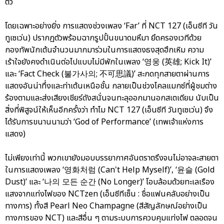
ตัว
โดยเฉพาะอย่างยิ่ง การแสดงช่วงเพลง ‘Far’ ที่ NCT 127 (เอ็นซีที วัน
ทูเซเว่น) ปรากฏตัวพร้อมฉากรูปปั้นขนาดมหึมา ยึดครองเวทีด้วย
กองทัพนักเต้นจำนวนมากมาร่วมในการแสดงธงสุดฮึกเหิม ความ
เร้าใจยังคงดำเนินต่อไปแบบไม่มีพักในเพลง ‘영웅 (英雄; Kick It)’
และ ‘Fact Check (불가사의; 不可思議)’ สะกดทุกสายตาผ่านการ
แสดงอันน่าทึ่งและท่าเต้นเหนือชั้น กลายเป็นช่วงไคลแมกซ์ที่ผู้ชมต่าง
ร้องตามและส่งเสียงเชียร์ดังสนั่นจนทะลุออกมานอกสเตเดียม นับเป็น
สิ่งที่พิสูจน์ให้เห็นอีกครั้งว่า ทำไม NCT 127 (เอ็นซีที วันทูเซเว่น) จึง
ได้รับการขนานนามว่า ‘God of Performance’ (เทพเจ้าแห่งการ
แสดง)
ไม่เพียงเท่านี้ พวกเขายังมอบบรรยากาศอันตราตรึงจนไม่อาจละสายตา
ในการแสดงเพลง ‘영화처럼 (Can't Help Myself)’, ‘윤슬 (Gold
Dust)’ และ ‘나의 모든 순간 (No Longer)’ โอบล้อมด้วยทะเลเรือง
แสงจากแท่งไฟของ NCTzen (เอ็นซีทีเซ็น : ชื่อแฟนคลับอย่างเป็น
ทางการ) ทั้งสี Pearl Neo Champagne (สีสัญลักษณ์อย่างเป็น
ทางการของ NCT) และสีอื่น ๆ ตามระบบการควบคุมแท่งไฟ ตลอดจน