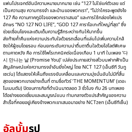
แฟนโปรเจกต์อันมีความหมายมากมาย เช่น “127 ไม่ใช่แค่ตัวเลข แต่
เป็นความสุข ความทรงจำ และบ้านของพวกเรา”, “ไม่ว่าใครจะพูดยังไง
127 คือ ความภาคภูมิใจของพวกเราเสมอ” และการใช้กล่องไฟแปร
อักษร “NO 127 NO LIFE”, “GOD 127 คาราโอเกะที่ใหญ่ที่สุด” ซึ่ง
ช่วยเชื่อมโยงและเติมเต็มความรู้สึกระหว่างกันให้มากขึ้น
ส่งท้ายค่ำคืนแห่งความประทับใจด้วยรถเลื่อนที่แล่นไปเพิ่มความใกล้
ชิดให้ผู้ชมโดยรอบ ก่อนยกระดับความน่าตื่นตาตื่นใจด้วยไฮไลต์พิเศษ
ตามคาดหวัง คือ การใช้ไพโรเทคนิคต่อเนื่องเกือบ 1 นาที ในเพลง ‘다
시 만나는 날 (Promise You)’ เปล่งประกายสว่างสไวบนฟากฟ้าเป็น
สัญลักษณ์แห่งความทรงจำอันยิ่งใหญ่ โดย NCT 127 (เอ็นซีที วันทู
เซเว่น) ได้แสดงให้เห็นถึงแรงขับเคลื่อนและความมุ่งมั่นอันไม่มีที่สิ้น
สุดของพวกเขาอย่างเต็มที่ ตามชื่อทัวร์ ‘THE MOMENTUM’ (เดอะ
โมเมนตัม) ปิดจบภารกิจที่ดำเนินมาตลอด 3 ชั่วโมง กับ 26 บทเพลง
ได้อย่างยอดเยี่ยมและสมบูรณ์แบบ ท่ามกลางตัวแปรสำคัญของความ
สำเร็จที่คอยอยู่เคียงข้างพวกเขาเสมอมาอย่าง NCTzen (เอ็นซีทีเซ็น)
อัลบั้ม
รูป