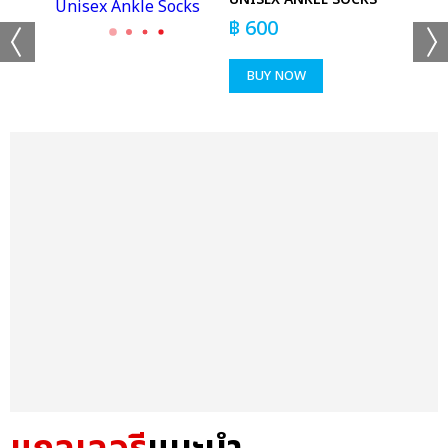
฿
600
BUY NOW