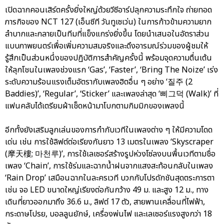
เปิดฉากคอนเสิร์ตครั้งยิ่งใหญ่ด้วยวีซีอาร์ปลุกความระทึกใจ ถ่ายทอด
ภารกิจของ NCT 127 (เอ็นซีที วันทูเซเว่น) ในการก้าวข้ามความยาก
ลำบากและกลายเป็นทีมที่แข็งแกร่งยิ่งขึ้น โดยนำเสนอในอัตราส่วน
แบบภาพยนตร์เพื่อเพิ่มความสมจริงและดึงอารมณ์ร่วมของผู้ชมให้
รู้สึกเป็นส่วนหนึ่งของปฏิบัติการสำคัญครั้งนี้ พร้อมจุดความตื่นเต้น
ให้ลุกโชนในเพลงช่วงแรก ‘Gas’, ‘Faster’, ‘Bring The Noize’ เร่ง
ระดับความร้อนแรงเต็มอัตรากับเพลงฮิตอื่น ๆ อย่าง ‘질주 (2
Baddies)’, ‘Regular’, ‘Sticker’ และเพลงล่าสุด ‘삐그덕 (Walk)’ ที่
แฟนคลับได้เตรียมผ้าเช็ดหน้ามาโบกตามกิมมิกของเพลงนี้
อีกทั้งยังเสริมลูกเล่นของการกำกับเวทีในเพลงต่าง ๆ ให้มีความโดด
เด่น เช่น การใช้ลิฟต์ต่อเรียงกันยาว 13 เมตรในเพลง ‘Skyscraper
(摩天樓; 마천루)’, การใช้เลเซอร์สร้างรูปห่วงโซ่ลงบนพื้นเวทีตามชื่อ
เพลง ‘Chain’, การใช้ร่มและฉากน้ำฝนจากแสงสะท้อนกลับในเพลง
‘Rain Drop’ เสมือนฉากในละครเวที บวกกับโปรดักชันสุดตระการตา
เช่น จอ LED ขนาดใหญ่เรียงต่อกันกว้าง 49 ม. และสูง 12 ม., ทาง
เดินที่ยาวออกมาถึง 36.6 ม., ลิฟต์ 17 ตัว, สายพานเคลื่อนที่ไฟฟ้า,
กระดาษโปรย, บอลลูนยักษ์, เครื่องพ่นไฟ และเลเซอร์แรงสูงกว่า 18