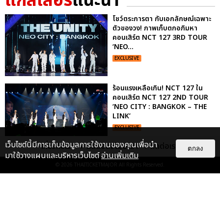
แกลเลอรี
แนะนำ
โชว์ตระการตา กับเอกลักษณ์เฉพาะ
ตัวของวง! ภาพเก็บตกอภิมหา
คอนเสิร์ต NCT 127 3RD TOUR
‘NEO...
EXCLUSIVE
ร้อนแรงเหลือเกิน! NCT 127 ใน
คอนเสิร์ต NCT 127 2ND TOUR
‘NEO CITY : BANGKOK – THE
LINK’
EXCLUSIVE
เว็บไซต์นี้มีการเก็บข้อมูลการใช้งานของคุณเพื่อนำ
เกี่ยวกับเรา
ติดต่อลงโฆษณา
ติดต่อเรา
ตกลง
มาใช้วางแผนและบริหารเว็บไซต์
อ่านเพิ่มเติม
ประมวลภาพงาน “มีสติแล้วลูกพีช
© 2026
THAITICKETMAJOR
All Rights Reserved.
PEACH AND ME PREMIERE
NIGHT” ปอนด์-ภูวินทร์ คลั่งรัก
หวา...
EXCLUSIVE
: 16