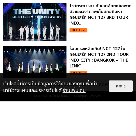
โชว์ตระการตา กับเอกลักษณ์เฉพาะ
ตัวของวง! ภาพเก็บตกอภิมหา
คอนเสิร์ต NCT 127 3RD TOUR
‘NEO...
EXCLUSIVE
ร้อนแรงเหลือเกิน! NCT 127 ใน
คอนเสิร์ต NCT 127 2ND TOUR
‘NEO CITY : BANGKOK – THE
LINK’
EXCLUSIVE
เว็บไซต์นี้มีการเก็บข้อมูลการใช้งานของคุณเพื่อนำ
เกี่ยวกับเรา
ติดต่อลงโฆษณา
ติดต่อเรา
ตกลง
มาใช้วางแผนและบริหารเว็บไซต์
อ่านเพิ่มเติม
“ช่วงเวลาที่ไม่ได้เจอกันพิสูจน์แล้วว่า
© 2026
THAITICKETMAJOR
All Rights Reserved.
รักแท้จะไม่มีวันจางหาย” ประมวล
ภาพ JAEHYUN กับแฟน...
EXCLUSIVE
: 10
ไม่ว่าจะวันนี้หรือวันไหน ก็จะยังภูมิใจ