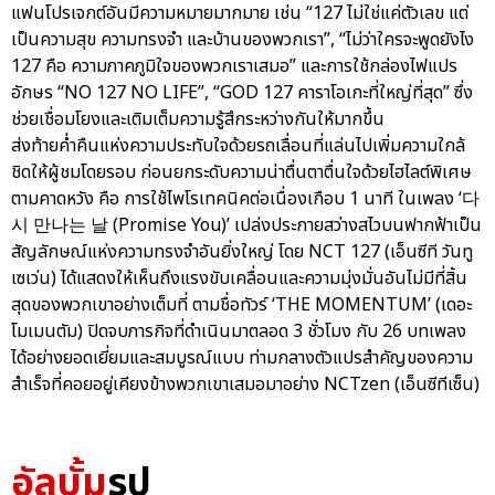
แฟนโปรเจกต์อันมีความหมายมากมาย เช่น “127 ไม่ใช่แค่ตัวเลข แต่
เป็นความสุข ความทรงจำ และบ้านของพวกเรา”, “ไม่ว่าใครจะพูดยังไง
127 คือ ความภาคภูมิใจของพวกเราเสมอ” และการใช้กล่องไฟแปร
อักษร “NO 127 NO LIFE”, “GOD 127 คาราโอเกะที่ใหญ่ที่สุด” ซึ่ง
ช่วยเชื่อมโยงและเติมเต็มความรู้สึกระหว่างกันให้มากขึ้น
ส่งท้ายค่ำคืนแห่งความประทับใจด้วยรถเลื่อนที่แล่นไปเพิ่มความใกล้
ชิดให้ผู้ชมโดยรอบ ก่อนยกระดับความน่าตื่นตาตื่นใจด้วยไฮไลต์พิเศษ
ตามคาดหวัง คือ การใช้ไพโรเทคนิคต่อเนื่องเกือบ 1 นาที ในเพลง ‘다
시 만나는 날 (Promise You)’ เปล่งประกายสว่างสไวบนฟากฟ้าเป็น
สัญลักษณ์แห่งความทรงจำอันยิ่งใหญ่ โดย NCT 127 (เอ็นซีที วันทู
เซเว่น) ได้แสดงให้เห็นถึงแรงขับเคลื่อนและความมุ่งมั่นอันไม่มีที่สิ้น
สุดของพวกเขาอย่างเต็มที่ ตามชื่อทัวร์ ‘THE MOMENTUM’ (เดอะ
โมเมนตัม) ปิดจบภารกิจที่ดำเนินมาตลอด 3 ชั่วโมง กับ 26 บทเพลง
ได้อย่างยอดเยี่ยมและสมบูรณ์แบบ ท่ามกลางตัวแปรสำคัญของความ
สำเร็จที่คอยอยู่เคียงข้างพวกเขาเสมอมาอย่าง NCTzen (เอ็นซีทีเซ็น)
อัลบั้ม
รูป