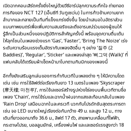
เปิดฉากคอนเสิร์ตครั้งยิ่งใหญ่ด้วยวีซีอาร์ปลุกความระทึกใจ ถ่ายทอด
ภารกิจของ NCT 127 (เอ็นซีที วันทูเซเว่น) ในการก้าวข้ามความยาก
ลำบากและกลายเป็นทีมที่แข็งแกร่งยิ่งขึ้น โดยนำเสนอในอัตราส่วน
แบบภาพยนตร์เพื่อเพิ่มความสมจริงและดึงอารมณ์ร่วมของผู้ชมให้
รู้สึกเป็นส่วนหนึ่งของปฏิบัติการสำคัญครั้งนี้ พร้อมจุดความตื่นเต้น
ให้ลุกโชนในเพลงช่วงแรก ‘Gas’, ‘Faster’, ‘Bring The Noize’ เร่ง
ระดับความร้อนแรงเต็มอัตรากับเพลงฮิตอื่น ๆ อย่าง ‘질주 (2
Baddies)’, ‘Regular’, ‘Sticker’ และเพลงล่าสุด ‘삐그덕 (Walk)’ ที่
แฟนคลับได้เตรียมผ้าเช็ดหน้ามาโบกตามกิมมิกของเพลงนี้
อีกทั้งยังเสริมลูกเล่นของการกำกับเวทีในเพลงต่าง ๆ ให้มีความโดด
เด่น เช่น การใช้ลิฟต์ต่อเรียงกันยาว 13 เมตรในเพลง ‘Skyscraper
(摩天樓; 마천루)’, การใช้เลเซอร์สร้างรูปห่วงโซ่ลงบนพื้นเวทีตามชื่อ
เพลง ‘Chain’, การใช้ร่มและฉากน้ำฝนจากแสงสะท้อนกลับในเพลง
‘Rain Drop’ เสมือนฉากในละครเวที บวกกับโปรดักชันสุดตระการตา
เช่น จอ LED ขนาดใหญ่เรียงต่อกันกว้าง 49 ม. และสูง 12 ม., ทาง
เดินที่ยาวออกมาถึง 36.6 ม., ลิฟต์ 17 ตัว, สายพานเคลื่อนที่ไฟฟ้า,
กระดาษโปรย, บอลลูนยักษ์, เครื่องพ่นไฟ และเลเซอร์แรงสูงกว่า 18