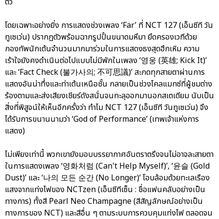
ตัว
โดยเฉพาะอย่างยิ่ง การแสดงช่วงเพลง ‘Far’ ที่ NCT 127 (เอ็นซีที วัน
ทูเซเว่น) ปรากฏตัวพร้อมฉากรูปปั้นขนาดมหึมา ยึดครองเวทีด้วย
กองทัพนักเต้นจำนวนมากมาร่วมในการแสดงธงสุดฮึกเหิม ความ
เร้าใจยังคงดำเนินต่อไปแบบไม่มีพักในเพลง ‘영웅 (英雄; Kick It)’
และ ‘Fact Check (불가사의; 不可思議)’ สะกดทุกสายตาผ่านการ
แสดงอันน่าทึ่งและท่าเต้นเหนือชั้น กลายเป็นช่วงไคลแมกซ์ที่ผู้ชมต่าง
ร้องตามและส่งเสียงเชียร์ดังสนั่นจนทะลุออกมานอกสเตเดียม นับเป็น
สิ่งที่พิสูจน์ให้เห็นอีกครั้งว่า ทำไม NCT 127 (เอ็นซีที วันทูเซเว่น) จึง
ได้รับการขนานนามว่า ‘God of Performance’ (เทพเจ้าแห่งการ
แสดง)
ไม่เพียงเท่านี้ พวกเขายังมอบบรรยากาศอันตราตรึงจนไม่อาจละสายตา
ในการแสดงเพลง ‘영화처럼 (Can't Help Myself)’, ‘윤슬 (Gold
Dust)’ และ ‘나의 모든 순간 (No Longer)’ โอบล้อมด้วยทะเลเรือง
แสงจากแท่งไฟของ NCTzen (เอ็นซีทีเซ็น : ชื่อแฟนคลับอย่างเป็น
ทางการ) ทั้งสี Pearl Neo Champagne (สีสัญลักษณ์อย่างเป็น
ทางการของ NCT) และสีอื่น ๆ ตามระบบการควบคุมแท่งไฟ ตลอดจน