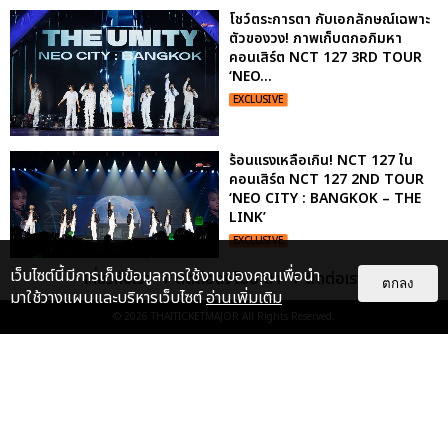
โชว์ตระการตา กับเอกลักษณ์เฉพาะ
ตัวของวง! ภาพเก็บตกอภิมหา
คอนเสิร์ต NCT 127 3RD TOUR
‘NEO...
EXCLUSIVE
ร้อนแรงเหลือเกิน! NCT 127 ใน
คอนเสิร์ต NCT 127 2ND TOUR
‘NEO CITY : BANGKOK – THE
LINK’
EXCLUSIVE
เว็บไซต์นี้มีการเก็บข้อมูลการใช้งานของคุณเพื่อนำ
เกี่ยวกับเรา
ติดต่อลงโฆษณา
ติดต่อเรา
ตกลง
มาใช้วางแผนและบริหารเว็บไซต์
อ่านเพิ่มเติม
"ถ้าไม่มีทุกคนก็คงไม่มีเพิร์ธ-
© 2026
THAITICKETMAJOR
All Rights Reserved.
แซนต้า" ประมวลภาพ เพิร์ธ-แซนต้า
เปลี่ยนฮอลล์ให...
EXCLUSIVE
: 34
ประมวลภาพงาน “มีสติแล้วลูกพีช