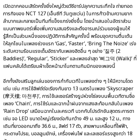
เปิดฉากคอนเสิร์ตครั้งยิ่งใหญ่ด้วยวีซีอาร์ปลุกความระทึกใจ ถ่ายทอด
ภารกิจของ NCT 127 (เอ็นซีที วันทูเซเว่น) ในการก้าวข้ามความยาก
ลำบากและกลายเป็นทีมที่แข็งแกร่งยิ่งขึ้น โดยนำเสนอในอัตราส่วน
แบบภาพยนตร์เพื่อเพิ่มความสมจริงและดึงอารมณ์ร่วมของผู้ชมให้
รู้สึกเป็นส่วนหนึ่งของปฏิบัติการสำคัญครั้งนี้ พร้อมจุดความตื่นเต้น
ให้ลุกโชนในเพลงช่วงแรก ‘Gas’, ‘Faster’, ‘Bring The Noize’ เร่ง
ระดับความร้อนแรงเต็มอัตรากับเพลงฮิตอื่น ๆ อย่าง ‘질주 (2
Baddies)’, ‘Regular’, ‘Sticker’ และเพลงล่าสุด ‘삐그덕 (Walk)’ ที่
แฟนคลับได้เตรียมผ้าเช็ดหน้ามาโบกตามกิมมิกของเพลงนี้
อีกทั้งยังเสริมลูกเล่นของการกำกับเวทีในเพลงต่าง ๆ ให้มีความโดด
เด่น เช่น การใช้ลิฟต์ต่อเรียงกันยาว 13 เมตรในเพลง ‘Skyscraper
(摩天樓; 마천루)’, การใช้เลเซอร์สร้างรูปห่วงโซ่ลงบนพื้นเวทีตามชื่อ
เพลง ‘Chain’, การใช้ร่มและฉากน้ำฝนจากแสงสะท้อนกลับในเพลง
‘Rain Drop’ เสมือนฉากในละครเวที บวกกับโปรดักชันสุดตระการตา
เช่น จอ LED ขนาดใหญ่เรียงต่อกันกว้าง 49 ม. และสูง 12 ม., ทาง
เดินที่ยาวออกมาถึง 36.6 ม., ลิฟต์ 17 ตัว, สายพานเคลื่อนที่ไฟฟ้า,
กระดาษโปรย, บอลลูนยักษ์, เครื่องพ่นไฟ และเลเซอร์แรงสูงกว่า 18