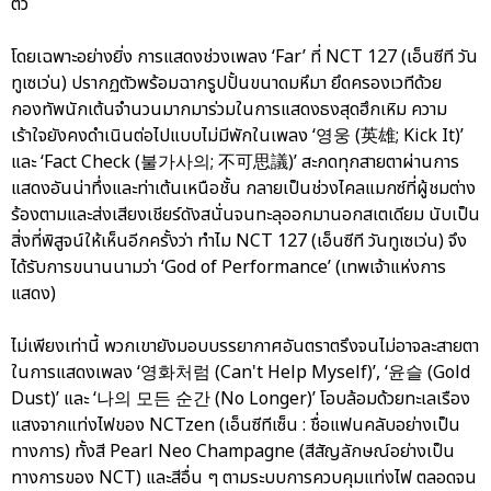
ตัว
โดยเฉพาะอย่างยิ่ง การแสดงช่วงเพลง ‘Far’ ที่ NCT 127 (เอ็นซีที วัน
ทูเซเว่น) ปรากฏตัวพร้อมฉากรูปปั้นขนาดมหึมา ยึดครองเวทีด้วย
กองทัพนักเต้นจำนวนมากมาร่วมในการแสดงธงสุดฮึกเหิม ความ
เร้าใจยังคงดำเนินต่อไปแบบไม่มีพักในเพลง ‘영웅 (英雄; Kick It)’
และ ‘Fact Check (불가사의; 不可思議)’ สะกดทุกสายตาผ่านการ
แสดงอันน่าทึ่งและท่าเต้นเหนือชั้น กลายเป็นช่วงไคลแมกซ์ที่ผู้ชมต่าง
ร้องตามและส่งเสียงเชียร์ดังสนั่นจนทะลุออกมานอกสเตเดียม นับเป็น
สิ่งที่พิสูจน์ให้เห็นอีกครั้งว่า ทำไม NCT 127 (เอ็นซีที วันทูเซเว่น) จึง
ได้รับการขนานนามว่า ‘God of Performance’ (เทพเจ้าแห่งการ
แสดง)
ไม่เพียงเท่านี้ พวกเขายังมอบบรรยากาศอันตราตรึงจนไม่อาจละสายตา
ในการแสดงเพลง ‘영화처럼 (Can't Help Myself)’, ‘윤슬 (Gold
Dust)’ และ ‘나의 모든 순간 (No Longer)’ โอบล้อมด้วยทะเลเรือง
แสงจากแท่งไฟของ NCTzen (เอ็นซีทีเซ็น : ชื่อแฟนคลับอย่างเป็น
ทางการ) ทั้งสี Pearl Neo Champagne (สีสัญลักษณ์อย่างเป็น
ทางการของ NCT) และสีอื่น ๆ ตามระบบการควบคุมแท่งไฟ ตลอดจน