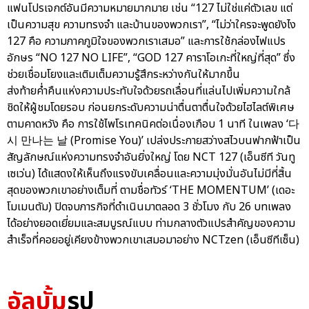
แฟนโปรเจกต์อันมีความหมายมากมาย เช่น “127 ไม่ใช่แค่ตัวเลข แต่
เป็นความสุข ความทรงจำ และบ้านของพวกเรา”, “ไม่ว่าใครจะพูดยังไง
127 คือ ความภาคภูมิใจของพวกเราเสมอ” และการใช้กล่องไฟแปร
อักษร “NO 127 NO LIFE”, “GOD 127 คาราโอเกะที่ใหญ่ที่สุด” ซึ่ง
ช่วยเชื่อมโยงและเติมเต็มความรู้สึกระหว่างกันให้มากขึ้น
ส่งท้ายค่ำคืนแห่งความประทับใจด้วยรถเลื่อนที่แล่นไปเพิ่มความใกล้
ชิดให้ผู้ชมโดยรอบ ก่อนยกระดับความน่าตื่นตาตื่นใจด้วยไฮไลต์พิเศษ
ตามคาดหวัง คือ การใช้ไพโรเทคนิคต่อเนื่องเกือบ 1 นาที ในเพลง ‘다
시 만나는 날 (Promise You)’ เปล่งประกายสว่างสไวบนฟากฟ้าเป็น
สัญลักษณ์แห่งความทรงจำอันยิ่งใหญ่ โดย NCT 127 (เอ็นซีที วันทู
เซเว่น) ได้แสดงให้เห็นถึงแรงขับเคลื่อนและความมุ่งมั่นอันไม่มีที่สิ้น
สุดของพวกเขาอย่างเต็มที่ ตามชื่อทัวร์ ‘THE MOMENTUM’ (เดอะ
โมเมนตัม) ปิดจบภารกิจที่ดำเนินมาตลอด 3 ชั่วโมง กับ 26 บทเพลง
ได้อย่างยอดเยี่ยมและสมบูรณ์แบบ ท่ามกลางตัวแปรสำคัญของความ
สำเร็จที่คอยอยู่เคียงข้างพวกเขาเสมอมาอย่าง NCTzen (เอ็นซีทีเซ็น)
อัลบั้ม
รูป