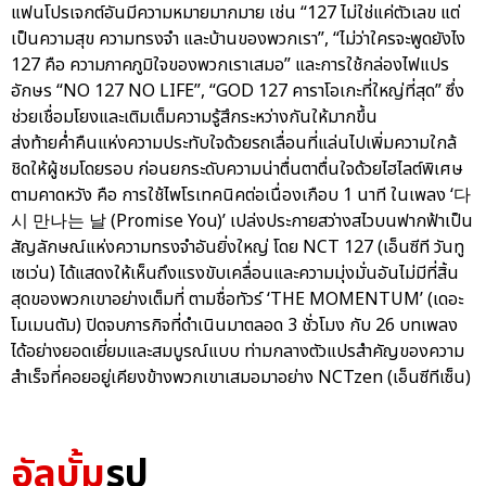
แฟนโปรเจกต์อันมีความหมายมากมาย เช่น “127 ไม่ใช่แค่ตัวเลข แต่
เป็นความสุข ความทรงจำ และบ้านของพวกเรา”, “ไม่ว่าใครจะพูดยังไง
127 คือ ความภาคภูมิใจของพวกเราเสมอ” และการใช้กล่องไฟแปร
อักษร “NO 127 NO LIFE”, “GOD 127 คาราโอเกะที่ใหญ่ที่สุด” ซึ่ง
ช่วยเชื่อมโยงและเติมเต็มความรู้สึกระหว่างกันให้มากขึ้น
ส่งท้ายค่ำคืนแห่งความประทับใจด้วยรถเลื่อนที่แล่นไปเพิ่มความใกล้
ชิดให้ผู้ชมโดยรอบ ก่อนยกระดับความน่าตื่นตาตื่นใจด้วยไฮไลต์พิเศษ
ตามคาดหวัง คือ การใช้ไพโรเทคนิคต่อเนื่องเกือบ 1 นาที ในเพลง ‘다
시 만나는 날 (Promise You)’ เปล่งประกายสว่างสไวบนฟากฟ้าเป็น
สัญลักษณ์แห่งความทรงจำอันยิ่งใหญ่ โดย NCT 127 (เอ็นซีที วันทู
เซเว่น) ได้แสดงให้เห็นถึงแรงขับเคลื่อนและความมุ่งมั่นอันไม่มีที่สิ้น
สุดของพวกเขาอย่างเต็มที่ ตามชื่อทัวร์ ‘THE MOMENTUM’ (เดอะ
โมเมนตัม) ปิดจบภารกิจที่ดำเนินมาตลอด 3 ชั่วโมง กับ 26 บทเพลง
ได้อย่างยอดเยี่ยมและสมบูรณ์แบบ ท่ามกลางตัวแปรสำคัญของความ
สำเร็จที่คอยอยู่เคียงข้างพวกเขาเสมอมาอย่าง NCTzen (เอ็นซีทีเซ็น)
อัลบั้ม
รูป