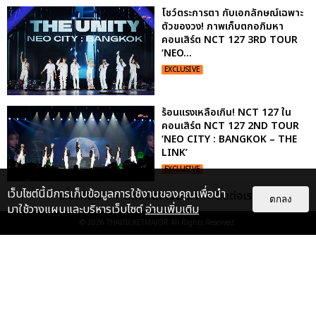
โชว์ตระการตา กับเอกลักษณ์เฉพาะ
ตัวของวง! ภาพเก็บตกอภิมหา
คอนเสิร์ต NCT 127 3RD TOUR
‘NEO...
EXCLUSIVE
ร้อนแรงเหลือเกิน! NCT 127 ใน
คอนเสิร์ต NCT 127 2ND TOUR
‘NEO CITY : BANGKOK – THE
LINK’
EXCLUSIVE
เว็บไซต์นี้มีการเก็บข้อมูลการใช้งานของคุณเพื่อนำ
เกี่ยวกับเรา
ติดต่อลงโฆษณา
ติดต่อเรา
ตกลง
มาใช้วางแผนและบริหารเว็บไซต์
อ่านเพิ่มเติม
“ช่วงเวลาที่ไม่ได้เจอกันพิสูจน์แล้วว่า
© 2026
THAITICKETMAJOR
All Rights Reserved.
รักแท้จะไม่มีวันจางหาย” ประมวล
ภาพ JAEHYUN กับแฟน...
EXCLUSIVE
: 10
ประมวลภาพงาน “มีสติแล้วลูกพีช