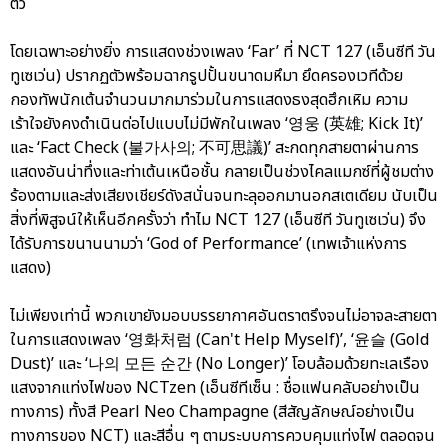
ตัว
โดยเฉพาะอย่างยิ่ง การแสดงช่วงเพลง ‘Far’ ที่ NCT 127 (เอ็นซีที วัน
ทูเซเว่น) ปรากฏตัวพร้อมฉากรูปปั้นขนาดมหึมา ยึดครองเวทีด้วย
กองทัพนักเต้นจำนวนมากมาร่วมในการแสดงธงสุดฮึกเหิม ความ
เร้าใจยังคงดำเนินต่อไปแบบไม่มีพักในเพลง ‘영웅 (英雄; Kick It)’
และ ‘Fact Check (불가사의; 不可思議)’ สะกดทุกสายตาผ่านการ
แสดงอันน่าทึ่งและท่าเต้นเหนือชั้น กลายเป็นช่วงไคลแมกซ์ที่ผู้ชมต่าง
ร้องตามและส่งเสียงเชียร์ดังสนั่นจนทะลุออกมานอกสเตเดียม นับเป็น
สิ่งที่พิสูจน์ให้เห็นอีกครั้งว่า ทำไม NCT 127 (เอ็นซีที วันทูเซเว่น) จึง
ได้รับการขนานนามว่า ‘God of Performance’ (เทพเจ้าแห่งการ
แสดง)
ไม่เพียงเท่านี้ พวกเขายังมอบบรรยากาศอันตราตรึงจนไม่อาจละสายตา
ในการแสดงเพลง ‘영화처럼 (Can't Help Myself)’, ‘윤슬 (Gold
Dust)’ และ ‘나의 모든 순간 (No Longer)’ โอบล้อมด้วยทะเลเรือง
แสงจากแท่งไฟของ NCTzen (เอ็นซีทีเซ็น : ชื่อแฟนคลับอย่างเป็น
ทางการ) ทั้งสี Pearl Neo Champagne (สีสัญลักษณ์อย่างเป็น
ทางการของ NCT) และสีอื่น ๆ ตามระบบการควบคุมแท่งไฟ ตลอดจน