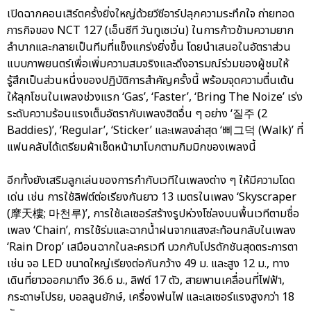
เปิดฉากคอนเสิร์ตครั้งยิ่งใหญ่ด้วยวีซีอาร์ปลุกความระทึกใจ ถ่ายทอด
ภารกิจของ NCT 127 (เอ็นซีที วันทูเซเว่น) ในการก้าวข้ามความยาก
ลำบากและกลายเป็นทีมที่แข็งแกร่งยิ่งขึ้น โดยนำเสนอในอัตราส่วน
แบบภาพยนตร์เพื่อเพิ่มความสมจริงและดึงอารมณ์ร่วมของผู้ชมให้
รู้สึกเป็นส่วนหนึ่งของปฏิบัติการสำคัญครั้งนี้ พร้อมจุดความตื่นเต้น
ให้ลุกโชนในเพลงช่วงแรก ‘Gas’, ‘Faster’, ‘Bring The Noize’ เร่ง
ระดับความร้อนแรงเต็มอัตรากับเพลงฮิตอื่น ๆ อย่าง ‘질주 (2
Baddies)’, ‘Regular’, ‘Sticker’ และเพลงล่าสุด ‘삐그덕 (Walk)’ ที่
แฟนคลับได้เตรียมผ้าเช็ดหน้ามาโบกตามกิมมิกของเพลงนี้
อีกทั้งยังเสริมลูกเล่นของการกำกับเวทีในเพลงต่าง ๆ ให้มีความโดด
เด่น เช่น การใช้ลิฟต์ต่อเรียงกันยาว 13 เมตรในเพลง ‘Skyscraper
(摩天樓; 마천루)’, การใช้เลเซอร์สร้างรูปห่วงโซ่ลงบนพื้นเวทีตามชื่อ
เพลง ‘Chain’, การใช้ร่มและฉากน้ำฝนจากแสงสะท้อนกลับในเพลง
‘Rain Drop’ เสมือนฉากในละครเวที บวกกับโปรดักชันสุดตระการตา
เช่น จอ LED ขนาดใหญ่เรียงต่อกันกว้าง 49 ม. และสูง 12 ม., ทาง
เดินที่ยาวออกมาถึง 36.6 ม., ลิฟต์ 17 ตัว, สายพานเคลื่อนที่ไฟฟ้า,
กระดาษโปรย, บอลลูนยักษ์, เครื่องพ่นไฟ และเลเซอร์แรงสูงกว่า 18