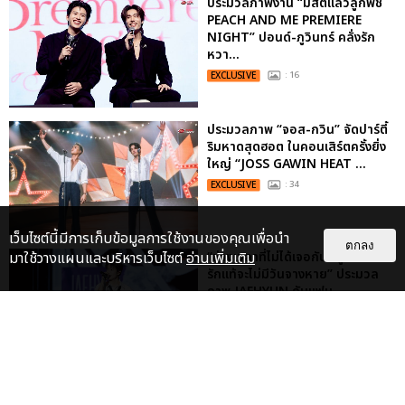
ประมวลภาพงาน “มีสติแล้วลูกพีช
PEACH AND ME PREMIERE
NIGHT” ปอนด์-ภูวินทร์ คลั่งรัก
หวา...
EXCLUSIVE
: 16
ประมวลภาพ “จอส-กวิน” จัดปาร์ตี้
ริมหาดสุดฮอต ในคอนเสิร์ตครั้งยิ่ง
ใหญ่ “JOSS GAWIN HEAT ...
EXCLUSIVE
: 34
เว็บไซต์นี้มีการเก็บข้อมูลการใช้งานของคุณเพื่อนำ
ตกลง
“ช่วงเวลาที่ไม่ได้เจอกันพิสูจน์แล้วว่า
มาใช้วางแผนและบริหารเว็บไซต์
อ่านเพิ่มเติม
รักแท้จะไม่มีวันจางหาย” ประมวล
ภาพ JAEHYUN กับแฟน...
EXCLUSIVE
: 10