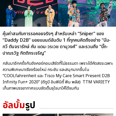
คุ้มค่าสมกับการรอคอยจริงๆ สำหรับเหล่า “Sniper” ของ
“Daddy D2B” บอยแบนด์อันดับ 1 ที่ทุกคนคิดถึงอย่าง “บีม-
กวี ตันจรารักษ์ กับ แดน-วรเวช ดานุวงศ์” และรวมถึง “บิ๊ก-
ปาณรวัฐ กิตติกรเจริญ”
กลับมาอีกครั้งกับอังคอร์คอนเสิร์ตที่ไม่ธรรมดา เพราะได้คัดสรรเฉพาะ
ความพิเศษมาเรียงร้อยใหม่ กระชับ และสนุกมากขึ้นใน
“COOLfahrenheit และ Tisco My Care Smart Present D2B
Infinity Fun+ 2020” (ดีทูบี อินฟินิตี้ ฟัน พลัส) TTM VARIETY
เก็บภาพบรรยากาศแบบจัดเต็มจุใจมาให้ได้ชมกัน
อัลบั้ม
รูป