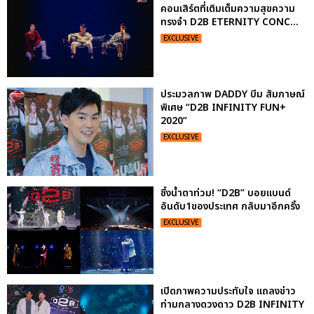
คอนเสิร์ตที่เติมเต็มความสุขความ
ทรงจำ D2B ETERNITY CONC...
EXCLUSIVE
ประมวลภาพ DADDY บีม สัมภาษณ์
พิเศษ “D2B INFINITY FUN+
2020”
EXCLUSIVE
ซึ้งน้ำตาท่วม! “D2B” บอยแบนด์
อันดับ1ของประเทศ กลับมาอีกครั้ง
EXCLUSIVE
เปิดภาพความประทับใจ แถลงข่าว
ท่ามกลางดวงดาว D2B INFINITY