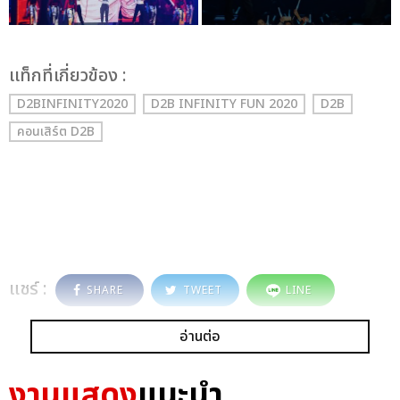
เเท็กที่เกี่ยวข้อง :
D2BINFINITY2020
D2B INFINITY FUN 2020
D2B
คอนเสิร์ต D2B
แชร์ :
SHARE
TWEET
LINE
อ่านต่อ
งานแสดง
แนะนำ