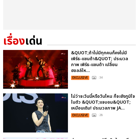
เรื่อง
เด่น
&QUOT;ถ้าไม่มีทุกคนก็คงไม่มี
เพิร์ธ-แซนต้า&QUOT; ประมวล
ภาพ เพิร์ธ-แซนต้า เปลี่ยน
ฮอลล์ให...
EXCLUSIVE
: 34
ไม่ว่าจะวันนี้หรือวันไหน ก็จะยังภูมิใจ
ในตัว &QUOT;แจบอม&QUOT;
เหมือนเดิม! ประมวลภาพ JA...
EXCLUSIVE
: 28