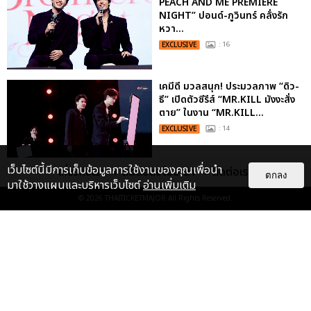
PEACH AND ME PREMIERE
NIGHT” ปอนด์-ภูวินทร์ คลั่งรัก
หวา...
EXCLUSIVE
: 16
เคมีดี มวลสนุก! ประมวลภาพ “ดิว-
ธี” เปิดตัวซีรีส์ “MR.KILL มังงะสั่ง
ตาย” ในงาน “MR.KILL...
EXCLUSIVE
: 14
เว็บไซต์นี้มีการเก็บข้อมูลการใช้งานของคุณเพื่อนำ
เกี่ยวกับเรา
ติดต่อลงโฆษณา
ติดต่อเรา
ตกลง
ประมวลภาพค่ำคืนแห่งความทรงจำ
มาใช้วางแผนและบริหารเว็บไซต์
อ่านเพิ่มเติม
ของ ITZY และมิดจีไทย ในวันที่
© 2026
THAITICKETMAJOR
All Rights Reserved.
หัวใจส่องสว่างไปพร้อมกัน
EXCLUSIVE
: 11