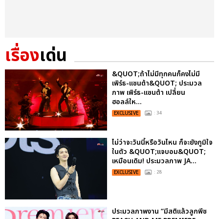
เรื่อง
เด่น
&QUOT;ถ้าไม่มีทุกคนก็คงไม่มี
เพิร์ธ-แซนต้า&QUOT; ประมวล
ภาพ เพิร์ธ-แซนต้า เปลี่ยน
ฮอลล์ให...
EXCLUSIVE
: 34
ไม่ว่าจะวันนี้หรือวันไหน ก็จะยังภูมิใจ
ในตัว &QUOT;แจบอม&QUOT;
เหมือนเดิม! ประมวลภาพ JA...
EXCLUSIVE
: 28
ประมวลภาพงาน “มีสติแล้วลูกพีช