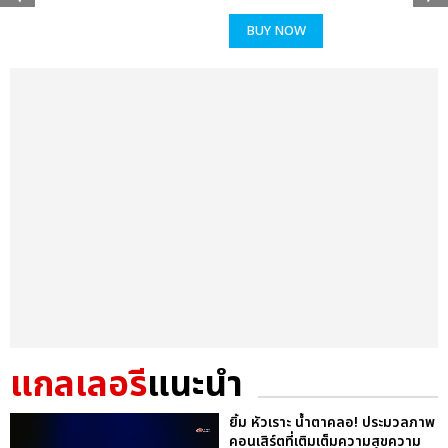
BUY NOW
แกลเลอรี
แนะนำ
ยิ้ม หัวเราะ น้ำตาคลอ! ประมวลภาพ
คอนเสิร์ตที่เติมเต็มความสุขความ