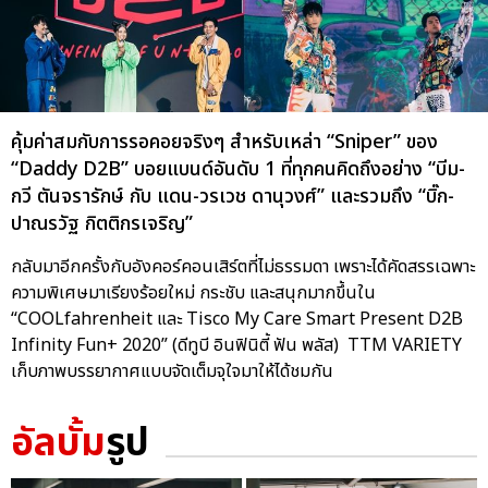
คุ้มค่าสมกับการรอคอยจริงๆ สำหรับเหล่า “Sniper” ของ
“Daddy D2B” บอยแบนด์อันดับ 1 ที่ทุกคนคิดถึงอย่าง “บีม-
กวี ตันจรารักษ์ กับ แดน-วรเวช ดานุวงศ์” และรวมถึง “บิ๊ก-
ปาณรวัฐ กิตติกรเจริญ”
กลับมาอีกครั้งกับอังคอร์คอนเสิร์ตที่ไม่ธรรมดา เพราะได้คัดสรรเฉพาะ
ความพิเศษมาเรียงร้อยใหม่ กระชับ และสนุกมากขึ้นใน
“COOLfahrenheit และ Tisco My Care Smart Present D2B
Infinity Fun+ 2020” (ดีทูบี อินฟินิตี้ ฟัน พลัส) TTM VARIETY
เก็บภาพบรรยากาศแบบจัดเต็มจุใจมาให้ได้ชมกัน
อัลบั้ม
รูป