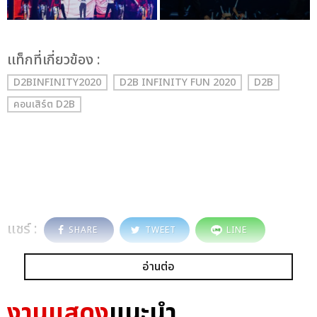
เเท็กที่เกี่ยวข้อง :
D2BINFINITY2020
D2B INFINITY FUN 2020
D2B
คอนเสิร์ต D2B
แชร์ :
SHARE
TWEET
LINE
อ่านต่อ
งานแสดง
แนะนำ