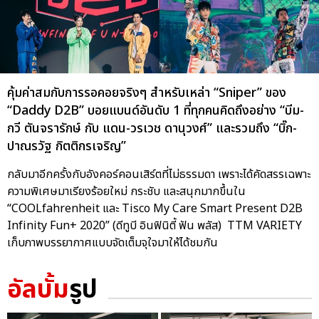
คุ้มค่าสมกับการรอคอยจริงๆ สำหรับเหล่า “Sniper” ของ
“Daddy D2B” บอยแบนด์อันดับ 1 ที่ทุกคนคิดถึงอย่าง “บีม-
กวี ตันจรารักษ์ กับ แดน-วรเวช ดานุวงศ์” และรวมถึง “บิ๊ก-
ปาณรวัฐ กิตติกรเจริญ”
กลับมาอีกครั้งกับอังคอร์คอนเสิร์ตที่ไม่ธรรมดา เพราะได้คัดสรรเฉพาะ
ความพิเศษมาเรียงร้อยใหม่ กระชับ และสนุกมากขึ้นใน
“COOLfahrenheit และ Tisco My Care Smart Present D2B
Infinity Fun+ 2020” (ดีทูบี อินฟินิตี้ ฟัน พลัส) TTM VARIETY
เก็บภาพบรรยากาศแบบจัดเต็มจุใจมาให้ได้ชมกัน
อัลบั้ม
รูป