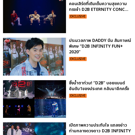
คอนเสิร์ตที่เติมเต็มความสุขความ
ทรงจำ D2B ETERNITY CONC...
EXCLUSIVE
ประมวลภาพ DADDY บีม สัมภาษณ์
พิเศษ “D2B INFINITY FUN+
2020”
EXCLUSIVE
ซึ้งน้ำตาท่วม! “D2B” บอยแบนด์
อันดับ1ของประเทศ กลับมาอีกครั้ง
EXCLUSIVE
เปิดภาพความประทับใจ แถลงข่าว
ท่ามกลางดวงดาว D2B INFINITY