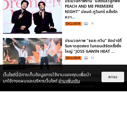
ประมวลภาพงาน “มีสติแล้วลูกพีช
PEACH AND ME PREMIERE
NIGHT” ปอนด์-ภูวินทร์ คลั่งรัก
หวา...
EXCLUSIVE
: 16
ประมวลภาพ “จอส-กวิน” จัดปาร์ตี้
ริมหาดสุดฮอต ในคอนเสิร์ตครั้งยิ่ง
ใหญ่ “JOSS GAWIN HEAT ...
EXCLUSIVE
: 34
เว็บไซต์นี้มีการเก็บข้อมูลการใช้งานของคุณเพื่อนำ
เกี่ยวกับเรา
ติดต่อลงโฆษณา
ติดต่อเรา
ตกลง
“ช่วงเวลาที่ไม่ได้เจอกันพิสูจน์แล้วว่า
มาใช้วางแผนและบริหารเว็บไซต์
อ่านเพิ่มเติม
รักแท้จะไม่มีวันจางหาย” ประมวล
© 2026
THAITICKETMAJOR
All Rights Reserved.
ภาพ JAEHYUN กับแฟน...
EXCLUSIVE
: 10