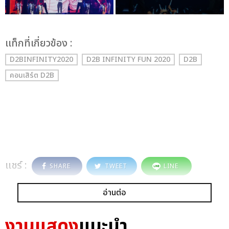
เเท็กที่เกี่ยวข้อง :
D2BINFINITY2020
D2B INFINITY FUN 2020
D2B
คอนเสิร์ต D2B
แชร์ :
SHARE
TWEET
LINE
อ่านต่อ
งานแสดง
แนะนำ