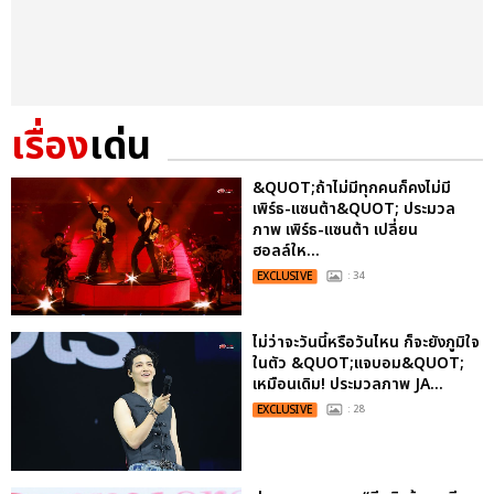
เรื่อง
เด่น
&QUOT;ถ้าไม่มีทุกคนก็คงไม่มี
เพิร์ธ-แซนต้า&QUOT; ประมวล
ภาพ เพิร์ธ-แซนต้า เปลี่ยน
ฮอลล์ให...
EXCLUSIVE
: 34
ไม่ว่าจะวันนี้หรือวันไหน ก็จะยังภูมิใจ
ในตัว &QUOT;แจบอม&QUOT;
เหมือนเดิม! ประมวลภาพ JA...
EXCLUSIVE
: 28