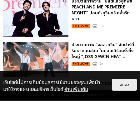
ประมวลภาพงาน “มีสติแล้วลูกพีช
PEACH AND ME PREMIERE
NIGHT” ปอนด์-ภูวินทร์ คลั่งรัก
หวา...
EXCLUSIVE
: 16
ประมวลภาพ “จอส-กวิน” จัดปาร์ตี้
ริมหาดสุดฮอต ในคอนเสิร์ตครั้งยิ่ง
ใหญ่ “JOSS GAWIN HEAT ...
EXCLUSIVE
: 34
เว็บไซต์นี้มีการเก็บข้อมูลการใช้งานของคุณเพื่อนำ
เกี่ยวกับเรา
ติดต่อลงโฆษณา
ติดต่อเรา
ตกลง
“ช่วงเวลาที่ไม่ได้เจอกันพิสูจน์แล้วว่า
มาใช้วางแผนและบริหารเว็บไซต์
อ่านเพิ่มเติม
รักแท้จะไม่มีวันจางหาย” ประมวล
© 2026
THAITICKETMAJOR
All Rights Reserved.
ภาพ JAEHYUN กับแฟน...
EXCLUSIVE
: 10