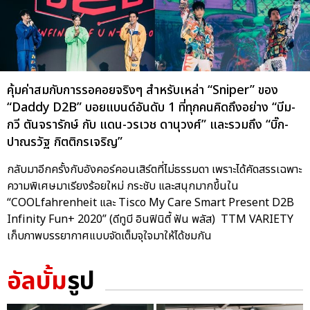
คุ้มค่าสมกับการรอคอยจริงๆ สำหรับเหล่า “Sniper” ของ
“Daddy D2B” บอยแบนด์อันดับ 1 ที่ทุกคนคิดถึงอย่าง “บีม-
กวี ตันจรารักษ์ กับ แดน-วรเวช ดานุวงศ์” และรวมถึง “บิ๊ก-
ปาณรวัฐ กิตติกรเจริญ”
กลับมาอีกครั้งกับอังคอร์คอนเสิร์ตที่ไม่ธรรมดา เพราะได้คัดสรรเฉพาะ
ความพิเศษมาเรียงร้อยใหม่ กระชับ และสนุกมากขึ้นใน
“COOLfahrenheit และ Tisco My Care Smart Present D2B
Infinity Fun+ 2020” (ดีทูบี อินฟินิตี้ ฟัน พลัส) TTM VARIETY
เก็บภาพบรรยากาศแบบจัดเต็มจุใจมาให้ได้ชมกัน
อัลบั้ม
รูป