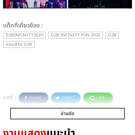
เเท็กที่เกี่ยวข้อง :
D2BINFINITY2020
D2B INFINITY FUN 2020
D2B
คอนเสิร์ต D2B
แชร์ :
SHARE
TWEET
LINE
อ่านต่อ
งานแสดง
แนะนำ