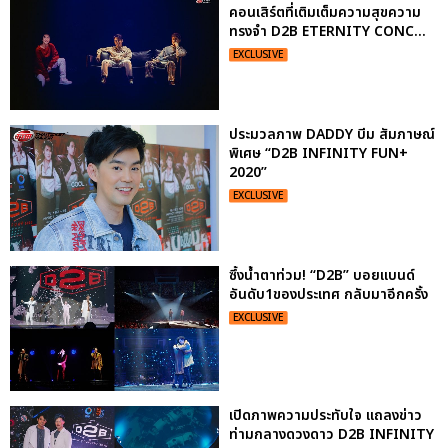
คอนเสิร์ตที่เติมเต็มความสุขความ
ทรงจำ D2B ETERNITY CONC...
EXCLUSIVE
ประมวลภาพ DADDY บีม สัมภาษณ์
พิเศษ “D2B INFINITY FUN+
2020”
EXCLUSIVE
ซึ้งน้ำตาท่วม! “D2B” บอยแบนด์
อันดับ1ของประเทศ กลับมาอีกครั้ง
EXCLUSIVE
เปิดภาพความประทับใจ แถลงข่าว
ท่ามกลางดวงดาว D2B INFINITY