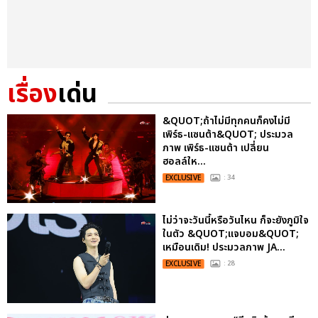
เรื่อง
เด่น
&QUOT;ถ้าไม่มีทุกคนก็คงไม่มี
เพิร์ธ-แซนต้า&QUOT; ประมวล
ภาพ เพิร์ธ-แซนต้า เปลี่ยน
ฮอลล์ให...
EXCLUSIVE
: 34
ไม่ว่าจะวันนี้หรือวันไหน ก็จะยังภูมิใจ
ในตัว &QUOT;แจบอม&QUOT;
เหมือนเดิม! ประมวลภาพ JA...
EXCLUSIVE
: 28