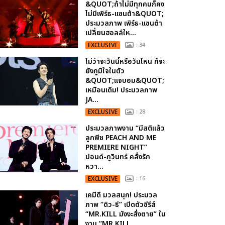
&QUOT;ถ้าไม่มีทุกคนก็คง
ไม่มีเพิร์ธ-แซนต้า&QUOT;
ประมวลภาพ เพิร์ธ-แซนต้า
เปลี่ยนฮอลล์ให...
EXCLUSIVE
: 34
ไม่ว่าจะวันนี้หรือวันไหน ก็จะ
ยังภูมิใจในตัว
&QUOT;แจบอม&QUOT;
เหมือนเดิม! ประมวลภาพ
JA...
EXCLUSIVE
: 28
ประมวลภาพงาน “มีสติแล้ว
ลูกพีช PEACH AND ME
PREMIERE NIGHT”
ปอนด์-ภูวินทร์ คลั่งรัก
หวา...
EXCLUSIVE
: 16
เคมีดี มวลสนุก! ประมวล
ภาพ “ดิว-ธี” เปิดตัวซีรีส์
“MR.KILL มังงะสั่งตาย” ใน
งาน “MR.KILL...