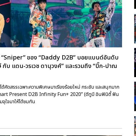
่า “Sniper” ของ “Daddy D2B” บอยแบนด์อันดับ
กษ์ กับ แดน-วรเวช ดานุวงศ์” และรวมถึง “บิ๊ก-ปาณ
ราะได้คัดสรรเฉพาะความพิเศษมาเรียงร้อยใหม่ กระชับ และสนุกมาก
 Present D2B Infinity Fun+ 2020” (ดีทูบี อินฟินิตี้ ฟัน
ุใจมาให้ได้ชมกัน