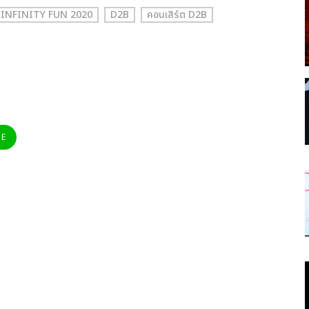
 INFINITY FUN 2020
D2B
คอนเสิร์ต D2B
NE