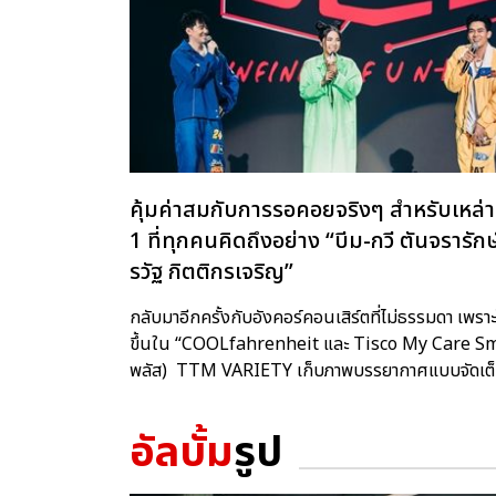
คุ้มค่าสมกับการรอคอยจริงๆ สำหรับเหล
1 ที่ทุกคนคิดถึงอย่าง “บีม-กวี ตันจรารั
รวัฐ กิตติกรเจริญ”
กลับมาอีกครั้งกับอังคอร์คอนเสิร์ตที่ไม่ธรรมดา เพ
ขึ้นใน “COOLfahrenheit และ Tisco My Care Smart
พลัส) TTM VARIETY เก็บภาพบรรยากาศแบบจัดเต็มจ
อัลบั้ม
รูป