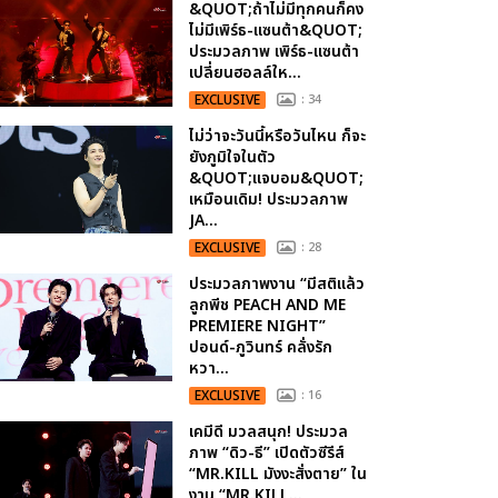
&QUOT;ถ้าไม่มีทุกคนก็คง
ไม่มีเพิร์ธ-แซนต้า&QUOT;
ประมวลภาพ เพิร์ธ-แซนต้า
เปลี่ยนฮอลล์ให...
EXCLUSIVE
: 34
ไม่ว่าจะวันนี้หรือวันไหน ก็จะ
ยังภูมิใจในตัว
&QUOT;แจบอม&QUOT;
เหมือนเดิม! ประมวลภาพ
JA...
EXCLUSIVE
: 28
ประมวลภาพงาน “มีสติแล้ว
ลูกพีช PEACH AND ME
PREMIERE NIGHT”
ปอนด์-ภูวินทร์ คลั่งรัก
หวา...
EXCLUSIVE
: 16
เคมีดี มวลสนุก! ประมวล
ภาพ “ดิว-ธี” เปิดตัวซีรีส์
“MR.KILL มังงะสั่งตาย” ใน
งาน “MR.KILL...