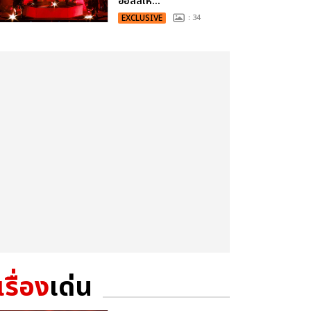
ฮอลล์ให...
EXCLUSIVE
: 34
เรื่อง
เด่น