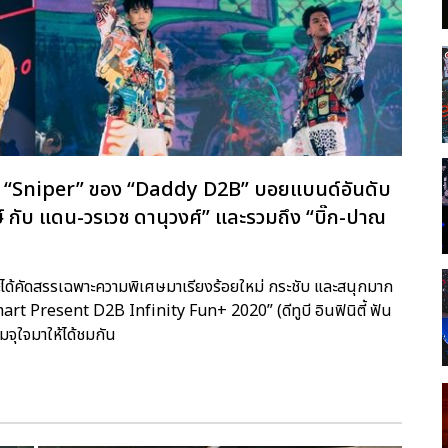
่า “Sniper” ของ “Daddy D2B” บอยแบนด์อันดับ
กษ์ กับ แดน-วรเวช ดานุวงศ์” และรวมถึง “บิ๊ก-ปาณ
ราะได้คัดสรรเฉพาะความพิเศษมาเรียงร้อยใหม่ กระชับ และสนุกมาก
 Present D2B Infinity Fun+ 2020” (ดีทูบี อินฟินิตี้ ฟัน
ุใจมาให้ได้ชมกัน