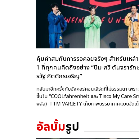
คุ้มค่าสมกับการรอคอยจริงๆ สำหรับเหล
1 ที่ทุกคนคิดถึงอย่าง “บีม-กวี ตันจรารั
รวัฐ กิตติกรเจริญ”
กลับมาอีกครั้งกับอังคอร์คอนเสิร์ตที่ไม่ธรรมดา เพ
ขึ้นใน “COOLfahrenheit และ Tisco My Care Smart
พลัส) TTM VARIETY เก็บภาพบรรยากาศแบบจัดเต็มจ
อัลบั้ม
รูป