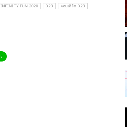
 INFINITY FUN 2020
D2B
คอนเสิร์ต D2B
NE